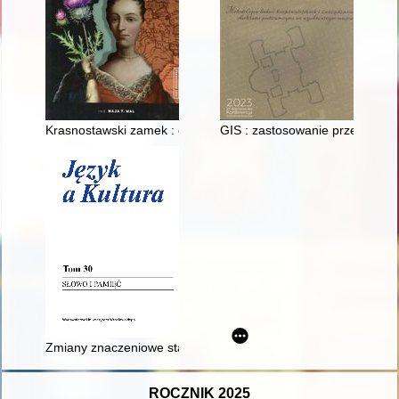
Krasnostawski zamek : czasy wojen i jego restauracji : Kryst
GIS : zastosowanie przez Państ
Zmiany znaczeniowe staropolskich czasowników myślenia
ROCZNIK 2025