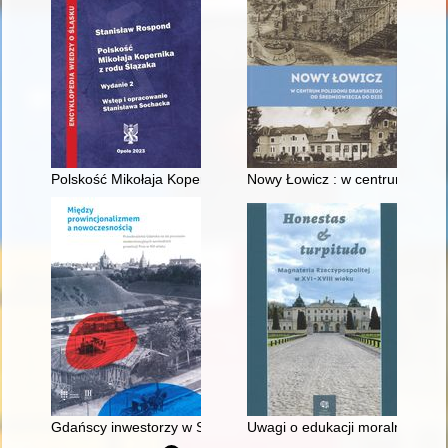
Polskość Mikołaja Kopernika z rodu Ślązaka
Nowy Łowicz : w centrum polig
Gdańscy inwestorzy w Sopocie : prestiż finansowy i towarzyski
Uwagi o edukacji moralnej synó