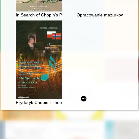
In Search of Chopin's Poland
Opracowanie mazurków Chopina 
Fryderyk Chopin i Thomas Dyke Acland Tellefsen. Polsko-norw