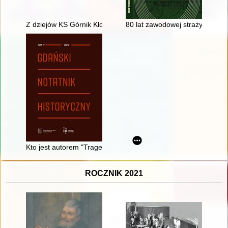
Z dziejów KS Górnik Kłodawa
80 lat zawodowej straży pożarn
Kto jest autorem "Tragedii o bogaczu i Łazarzu" z 1643 r.?
ROCZNIK 2021