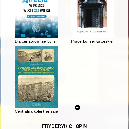
Dla cenzorów nie byliśmy elitarni" : o ingerencjach cenzorsk
Prace konserwatorskie przy el
Centralna kolej transandyjska Callao - Lima - La Oroya : dzieł
FRYDERYK CHOPIN