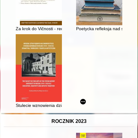
Za krok do Vičnosti - recenzja]
Poetycka refleksja nad sztuką w
Stulecie wznowienia działalności wileńskiego Uniwersytetu Stef
ROCZNIK 2023