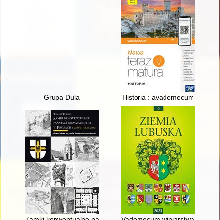
Grupa Dula
Historia : avademecum
Zamki konwentualne państwa krzyżackiego w Prusach. Cz. 2,
Vademecum winiarstwa na Ziemi