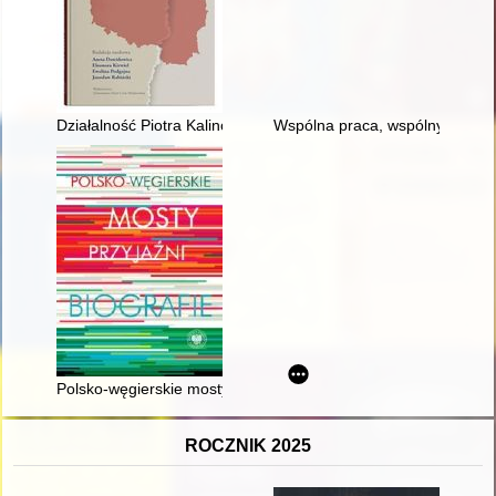
Działalność Piotra Kalinowskiego w organizacjach emigracyjn
Wspólna praca, wspólny plon : s
Polsko-węgierskie mosty przyjaźni : biografie
ROCZNIK 2025