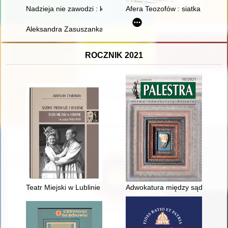
Nadzieja nie zawodzi : księga pamiątkowa na 40-lecie święceń 
Afera Teozofów : siatka wywia
Aleksandra Zasuszanka-Dobrowolska (1906-1989) : życie i dzia
ROCZNIK 2021
Teatr Miejski w Lublinie (1944-1949) : źródła - nieznane fakty -
Adwokatura między sądem tajny