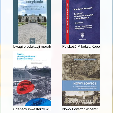
Uwagi o edukacji moralnej synów szlacheckich w XVI-wiecznej 
Polskość Mikołaja Kopernika z 
Gdańscy inwestorzy w Sopocie : prestiż finansowy i towarzyski
Nowy Łowicz : w centrum polig