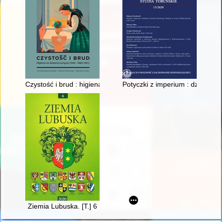
Czystość i brud : higiena za żelazną kurtyną (1945-1989/1991)
Potyczki z imperium : działalno
Ziemia Lubuska. [T.] 6