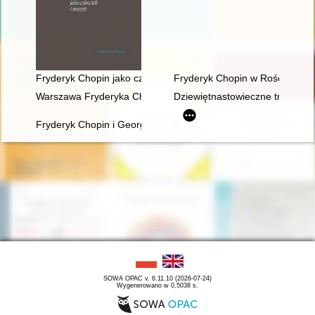
Fryderyk Chopin jako człowiek i muzyk
Fryderyk Chopin w Rościszewi
Warszawa Fryderyka Chopina
Dziewiętnastowieczne transkryp
Fryderyk Chopin i George Sand w oczach polskich biografów i k
SOWA OPAC v. 6.11.10 (2026-07-24)
Wygenerowano w 0,5038 s.