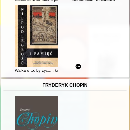
Walka o to, by żyć... : kilka uwag o "Pianiście" (2002) Romana
FRYDERYK CHOPIN