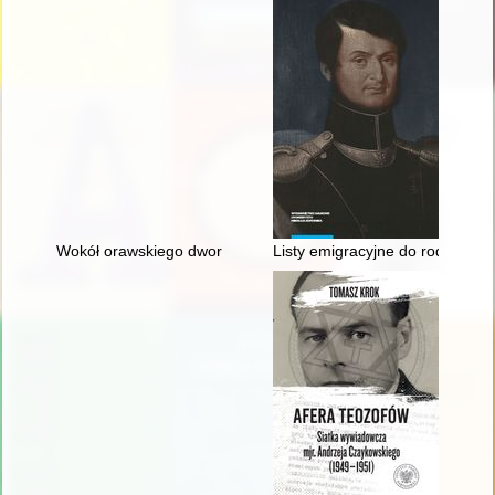
Wokół orawskiego dworu : podróż w czasie i przestrzeni
Listy emigracyjne do rodziców 