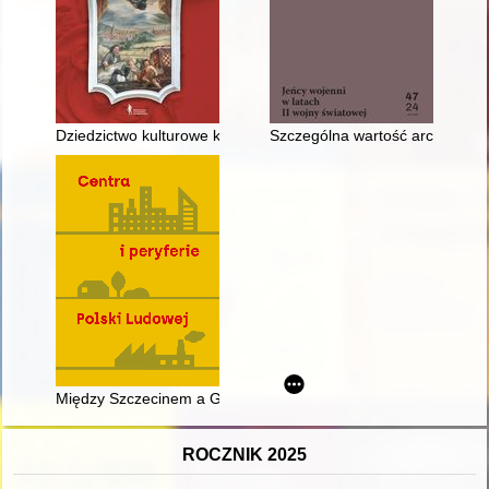
Dziedzictwo kulturowe księstwa świdnicko-jaworskiego
Szczególna wartość archiwum 
Między Szczecinem a Gdańskiem : Pomorze Środkowe jako regi
ROCZNIK 2025