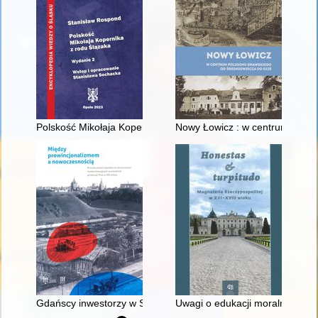
Polskość Mikołaja Kopernika z rodu Ślązaka
Nowy Łowicz : w centrum polig
Gdańscy inwestorzy w Sopocie : prestiż finansowy i towarzyski
Uwagi o edukacji moralnej synó