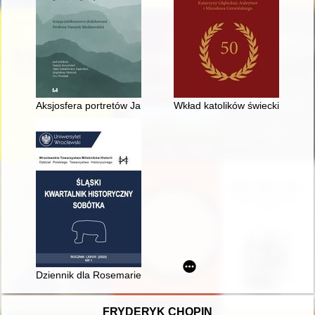
Aksjosfera portretów Janotów Bzowskich : dyskretna neutraln
Wkład katolików świeckich w roz
Dziennik dla Rosemarie - recenzja]
FRYDERYK CHOPIN