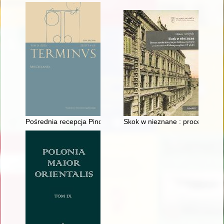
Pośrednia recepcja Pindara, czyli Jakuba Vitelliusa epinikion d
Skok w nieznane : procesy moder