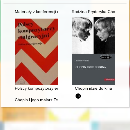
Materiały z konferencji naukowej "Twórczość naukowa i muzyc
Rodzina Fryderyka Chopina na p
Polscy kompozytorzy emigracyjni. Szkice i interpretacje
Chopin idzie do kina
Chopin i jego malarz Teofil Kwiatkowski (1809-1891). Malarstw