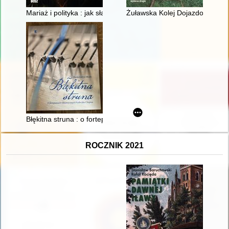
Mariaż i polityka : jak sławni Polacy w królewskiej Warszawie w
Żuławska Kolej Dojazdowa
Błękitna struna : o fortepianach romantycznych Fryderyka Cho
ROCZNIK 2021