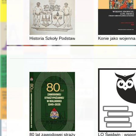
Historia Szkoły Podstawowej nr 5 w Kołobrzegu
Konie jako wojenna 
80 lat zawodowej straży pożarnej w Malborku : 1945-2
LO Świdwin : wspom