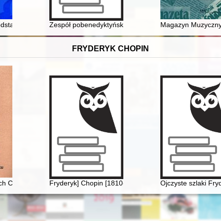
sza Różewicza i rozpracowanie poety przez Służbę Bezpieczeństwa
dstawowej nr 4 im. Mikołaja Kopernika w Kutnie : przyczynek do monog
Zespół pobenedyktyński w Opactwie Pomnikiem Histori
Magazyn Muzyczny” 
FRYDERYK CHOPIN
ego Konkursu Pianistycznego im. Fryderyka Chopina w Warszawie
ach Chopina w XIX wieku
Fryderyk] Chopin [1810-1849]. Człowiek, dzieło, rezon
Ojczyste szlaki Fr