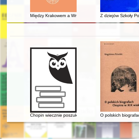
Między Krakowem a Wrocławiem : gliwickie lata Tadeu
Z dziejów Szkoły Po
Chopin wiecznie poszukiwany. Historia Międzynarodow
O polskich biograf