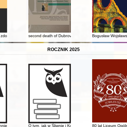
zdobycz w średniowiecznych narracjach polskich i krzyżackich
second death of Dubrovnik : selected testimonies from th
Bogusław Wojsławsk
ROCZNIK 2025
025
nienia absolwentów : rocznik 1975
O tym, jak w Śliwnie i Konowałach kościoły budowano
80 lat Liceum Ogól