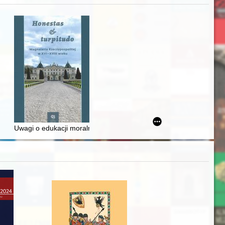
zczaństwa w 2. poł. XIX w
awskiego od średniowiecza do dziś
Uwagi o edukacji moralnej synów szlacheckich w XVI-wiecznej Rze