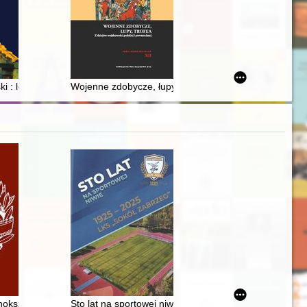
e beginning of the nineteenth century on the fall of the republic in the 
i : legenda Ostrowieckiej szermierki na pięści
Wojenne zdobycze, łupy, trofea : z dziejów wojskowośc
nokształcącego im. Heliodora Święcickiego w Międzyrzeczu
Sto lat na sportowej niwie : LKS "Sokół Zabrzeg" 192