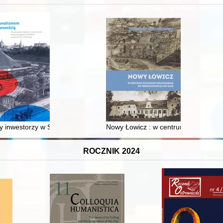
 inwestorzy w Sopocie : prestiż finansowy i towarzyski lokalnego mies
Nowy Łowicz : w centrum poligonu dr
ROCZNIK 2024