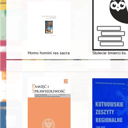
Homo homini res sacra : dokumentacja historyczna spo
Stulecie śmierci ks