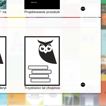
rafii
i? : procedura, ochrona, promocja
na mapie polskiej prasy rockowej (analiza strukturalno-komparatystyc
Projektowanie przedszkoli w dwudziestoleciu międzywo
ans
yderyka Chopina
Trzydzieści lat chopinowskich festiwali w Antoninie