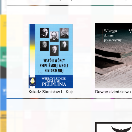
Ksiądz Stanisław L. Kujot - kapłan, literat, dziejopis Po
Dawne dziedzictwo 