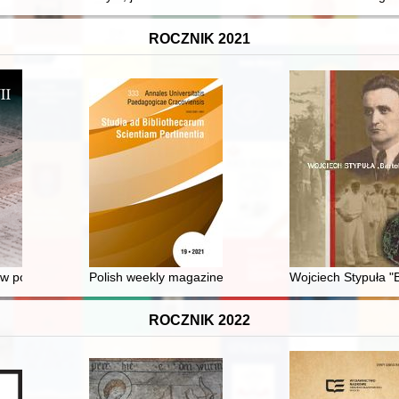
ROCZNIK 2021
morza
w polskich gwarowych nazwach roślin
Polish weekly magazines on Wojciech Smarzowski's "C
Wojciech Stypuła "
ROCZNIK 2022