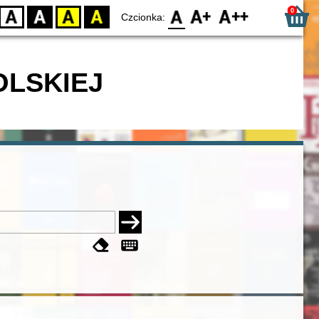
0
D
BW
YB
BY
F0
F1
F2
Czcionka:
OLSKIEJ