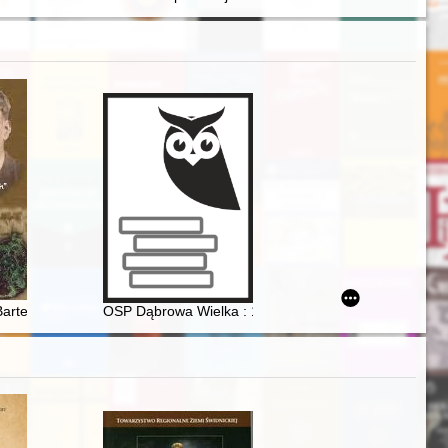
lergy"
Bartek"
OSP Dąbrowa Wielka : 1919-2019