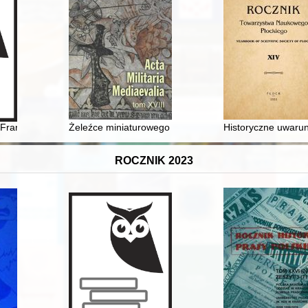
tkań w Centrum Dialogu w Paryżu (1973-1989). T. 3,
. Franciszka Michejdy z Nawsia (1848-1921)
Żeleźce miniaturowego żelaznego topora z Mielnika nad
Historyczne uwarun
ROCZNIK 2023