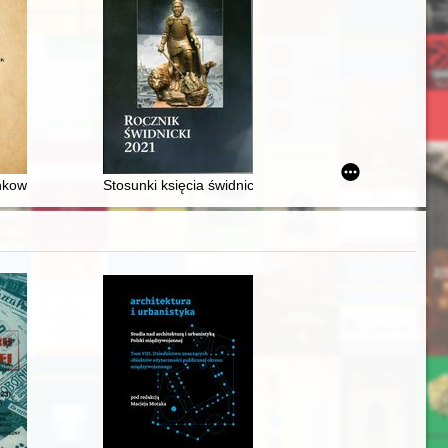
 Bugiem na Podlasiu = A miniature iron axe head from Mielnik upon th
kowania funkcjonowania i polityki pieniężnej Systemu Rezerwy Federaln
Stosunki księcia świdnicko-jaworskiego Bolka II Małeg