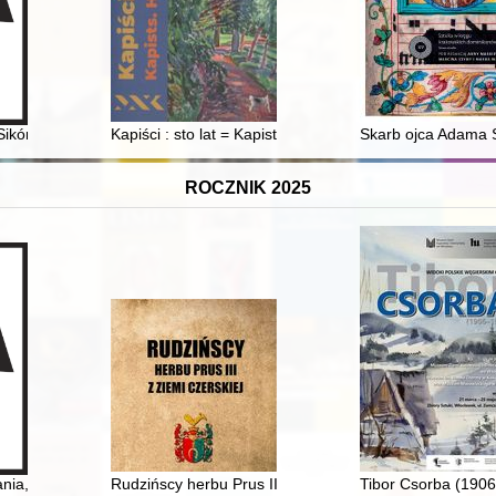
 mikrohistoryczny
Sikórz polegli w wojnie polsko-bolszewickiej w latach 1918-1920
Kapiści : sto lat = Kapists : happy 100th!
Skarb ojca Adama S
ROCZNIK 2025
eminiscencja : katalog wystawy
ia, perspektywy: historia kobiet w II Rzeczpospolitej = State of resear
Rudzińscy herbu Prus III z ziemi ciechanowskiej w arch
Tibor Csorba (1906