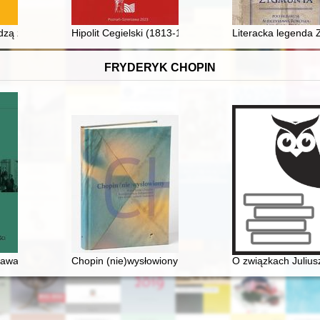
 r
dzą źródłową : nowe spojrzenie na rolę saskiej kamery jako prekursora
Hipolit Cegielski (1813-1868) - "...Droga obowiązku, 
Literacka legenda
FRYDERYK CHOPIN
zawa Chopina i początek polskiej nowoczesności
Chopin (nie)wysłowiony : wokół listów Chopina... : ko
O związkach Juliu