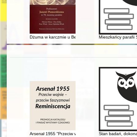
Dżuma w karczmie u Bernata : początek XVIII w. : szkic
Mieszkańcy parafii 
Arsenał 1955 "Przeciw wojnie - przeciw faszyzmowi" : r
Stan badań, dokonan