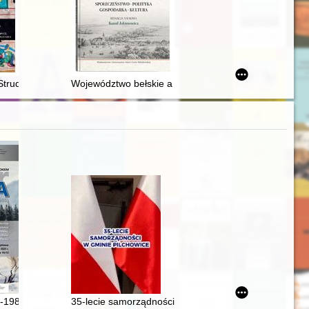
trudzińskiego" : zespół starożytnych i wczesnośredniowiecznych zaby
Województwo bełskie a kwaterunki i przychody wojsko
ch, results, perspectives : history of women in the Second Polish Repub
iwaliach : ciechanowskie grodzkie wieczyste. T. 2
-1985) : widoki polskie węgierskim okiem
35-lecie samorządności w gminie Pilchowice 1990-20