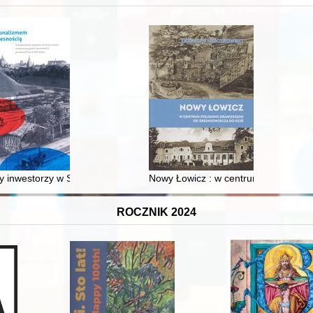
XVI-wiecznej Rzeczypospolitej
 inwestorzy w Sopocie : prestiż finansowy i towarzyski lokalnego mies
Nowy Łowicz : w centrum poligonu dr
ROCZNIK 2024