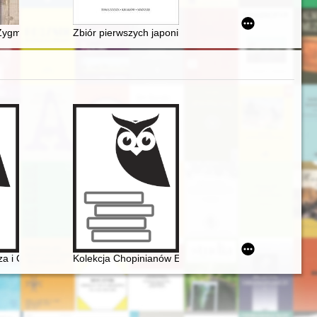
 prób modernizacji Rzeczypospolitej w XVIII wieku
honoru, cnoty i popędów szlachetnych..." : materiały źródłowe w Arch
 Zygmuntowskiego dzwonu : Zygmunt w poezji
Zbiór pierwszych japoników w Krakowie : wokół nie
respondencja kompozytora jako dzieło i zadanie badawcze
sza i Oskara Kolbergów z Fryderykiem Chopinem
Kolekcja Chopinianów Edourda Ganche'a w Krakowie