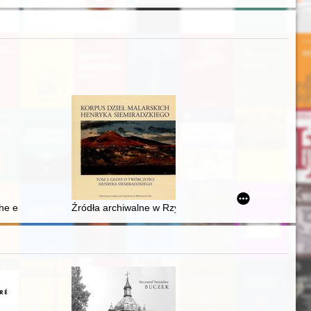
odkiewicz (1929-2021) in memoriam
y i świątobliwi na przestrzeni wieków
 the entourage of duke Henry I of Jawor (1312-1346)
Źródła archiwalne w Rzymie