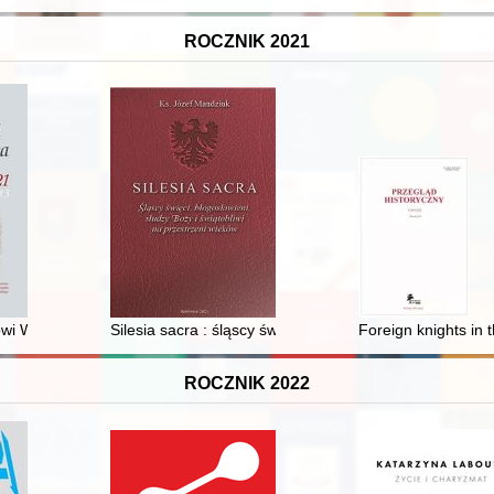
ROCZNIK 2021
icznym Wacława Sieroszewskiego "Dwanaście lat w kraju Jakutów"
owi Wołodkiewiczowi (1929-2021) in memoriam = Professor Witold Woł
Silesia sacra : śląscy święci, błogosławieni, słudzy Boż
Foreign knights in
ROCZNIK 2022