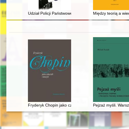
Udział Policji Państwowej w kampanii wrześniowej 1939
Między teorią a wie
Fryderyk Chopin jako człowiek i muzyk
Pejzaż myśli. Wars