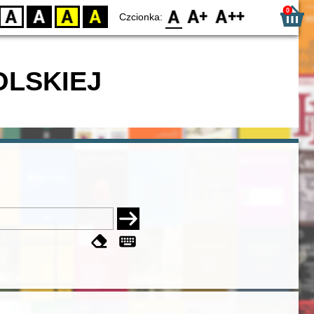
0
D
BW
YB
BY
F0
F1
F2
Czcionka:
OLSKIEJ