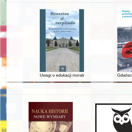
Uwagi o edukacji moralnej synów szlacheckich w 
Gdańscy