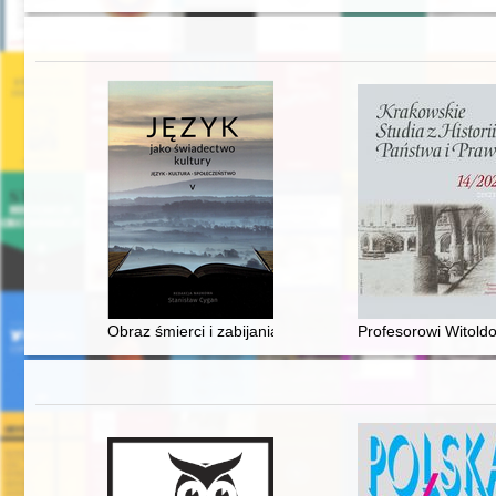
Obraz śmierci i zabijania zwierząt w utworze etnograf
Profesorowi Witold