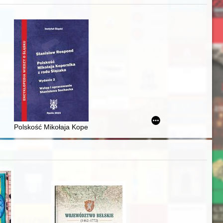
zczaństwa w 2. poł. XIX w
awskiego od średniowiecza do dziś
Polskość Mikołaja Kopernika z rodu Ślązaka