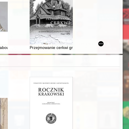
Labouré oczami swoich biografów
Przejmowanie cerkwi greckokatolickich przez Kościół r