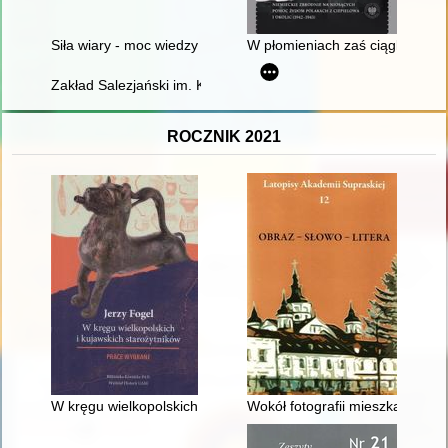
Siła wiary - moc wiedzy : amulety i numizmaty w historii medyc
W płomieniach zaś ciągle odzyw
Zakład Salezjański im. Księdza Bosko w Oświęcimiu : kronika. T
ROCZNIK 2021
W kręgu wielkopolskich i kujawskich starożytników : prace wyb
Wokół fotografii mieszkańców 