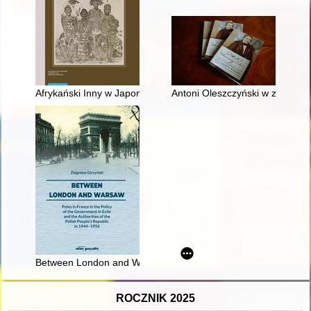
Afrykański Inny w Japonii : reprezentancja subsaharyjskich A
Antoni Oleszczyński w zbiorac
Between London and Warsaw : Poles in France in the policy of 
ROCZNIK 2025