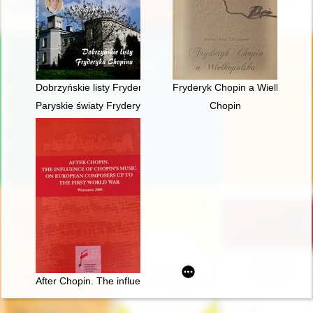
Dobrzyńskie listy Fryderyka F. Chopina. Fryderyk Chopin na M
Fryderyk Chopin a Wielkopolsk
Paryskie światy Fryderyka Chopina [1810-1849]
Chopin
After Chopin. The influence of Chopin's music on European com