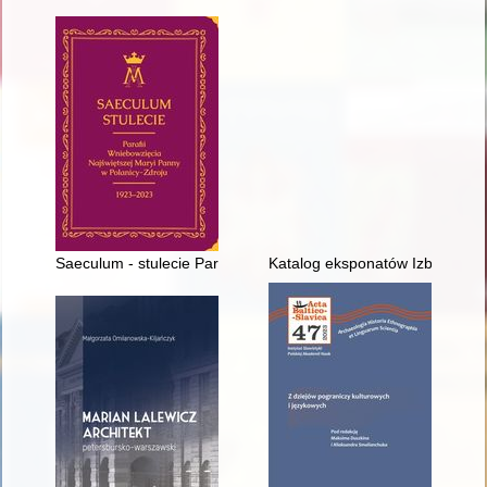
Saeculum - stulecie Parafii Wniebowzięcia Najświętszej Maryi
Katalog eksponatów Izby Pamięc