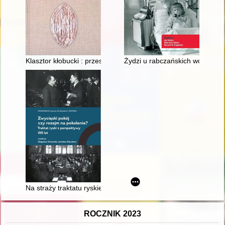
Klasztor kłobucki : przestrzeń - ludzie - aktywność - kultura
Żydzi u rabczańskich wód
Na straży traktatu ryskiego : polski wywiad wojskowy nakiero
ROCZNIK 2023