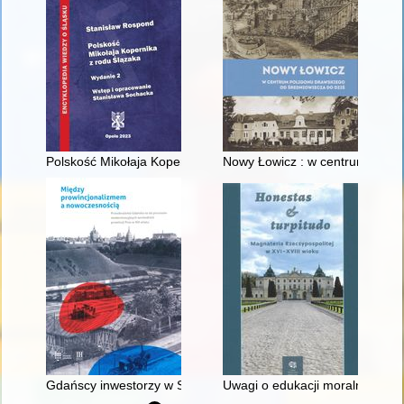
Polskość Mikołaja Kopernika z rodu Ślązaka
Nowy Łowicz : w centrum polig
Gdańscy inwestorzy w Sopocie : prestiż finansowy i towarzyski
Uwagi o edukacji moralnej synó