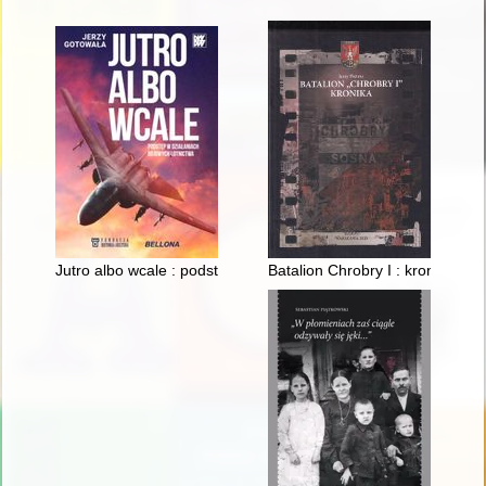
Jutro albo wcale : podstęp w działaniach bojowych lotnictwa
Batalion Chrobry I : kronika : 