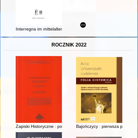
Interregna im mittelalterlichen Europa - recenzja]
ROCZNIK 2022
Zapiski Historyczne : poświęcone historii Pomorza i krajów bałt
Bajończycy : pierwsza polska je