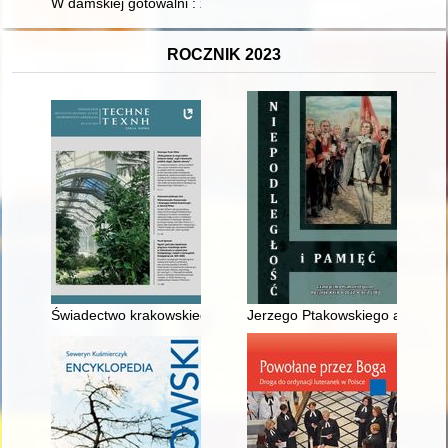
W damskiej gotowalni : zwyczaje higieniczne kobiet w XIX wi
ROCZNIK 2023
Świadectwo krakowskiego ogrodu przełomu XV i XVI wieku
Jerzego Ptakowskiego analiza l