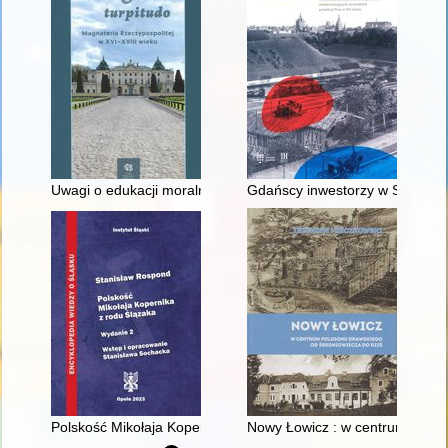
Uwagi o edukacji moralnej synów szlacheckich w XVI-wiecznej 
Gdańscy inwestorzy w Sopocie :
Polskość Mikołaja Kopernika z rodu Ślązaka
Nowy Łowicz : w centrum polig