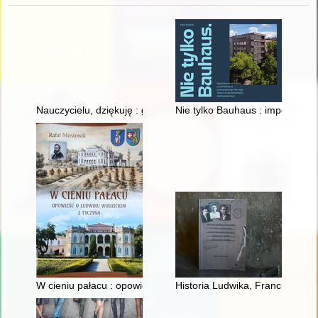
Nauczycielu, dziękuję : gmina Pogorzela
Nie tylko Bauhaus : imperatyw
W cieniu pałacu : opowieść o Ludwiku Wodzickim z Tyczyna
Historia Ludwika, Franciszka i