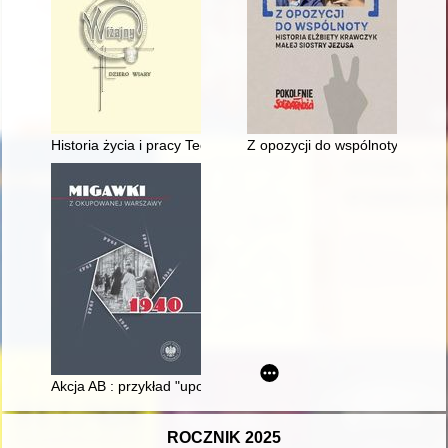
Historia życia i pracy Teofili Teresy Jacuńskiej (1900-1984)
Z opozycji do wspólnoty : histor
Akcja AB : przykład "uporządkowanego" mordu w niemieckim s
ROCZNIK 2025