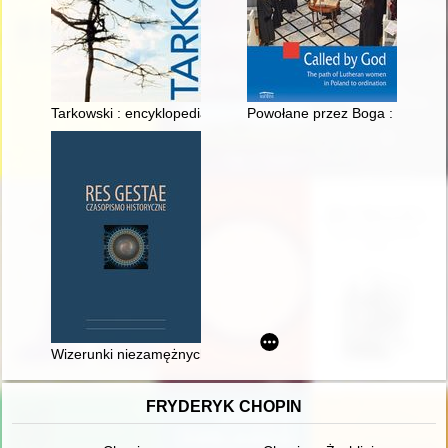
Tarkowski : encyklopedia
Powołane przez Boga : droga do
Wizerunki niezamężnych służących w wybranych dziełach litera
FRYDERYK CHOPIN