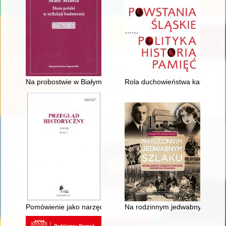
Na probostwie w Białymstoku : udział mieszkańców parafii star
Rola duchowieństwa katolickieg
Pomówienie jako narzędzie w rywalizacji między urzędnikami ro
Na rodzinnym jedwabnym szlaku 