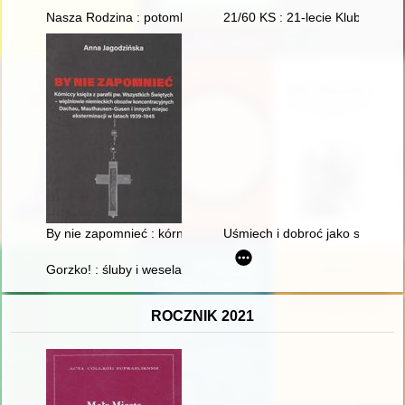
Nasza Rodzina : potomkowie Michała Żebrowskiego ze Służe
21/60 KS : 21-lecie Klubu Studio
By nie zapomnieć : kórniccy księża z parafii pw. Wszystkich 
Uśmiech i dobroć jako sposób k
Gorzko! : śluby i wesela : 1975-1990 = Bitter! : weddings : 19
ROCZNIK 2021