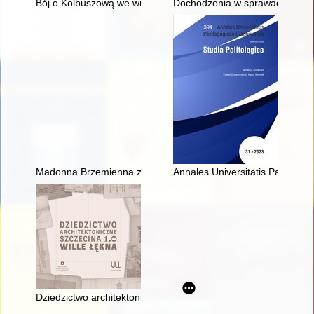
Bój o Kolbuszową we wrześniu 1939 r
Dochodzenia w sprawach o obraz
Madonna Brzemienna z Torunia : geneza typu kompozycyjnego i
Annales Universitatis Paedagogi
Dziedzictwo architektoniczne Szczecina 1.0 : wille Łękna