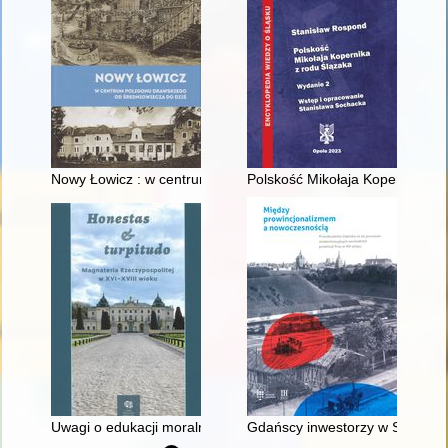
Nowy Łowicz : w centrum poligonu drawskiego od średniowiecz
Polskość Mikołaja Kopernika z 
Uwagi o edukacji moralnej synów szlacheckich w XVI-wiecznej 
Gdańscy inwestorzy w Sopocie :