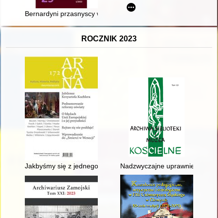
Bernardyni przasnyscy w XVIII wieku - recenzja]
ROCZNIK 2023
Jakbyśmy się z jednego jajka wykluli" : Czesław Miłosz w kręg
Nadzwyczajne uprawnienia Pryma