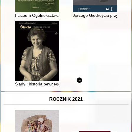
I Liceum Ogólnokształcące im. Króla Władysław Jagiełły w Dęb
Jerzego Giedroycia przygoda z
Ślady : historia pewnego archiwum
ROCZNIK 2021