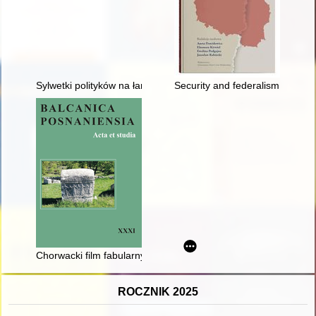
Sylwetki polityków na łamach "Zwierciadła" (1990-2019) = Profile
Security and federalism in the
Chorwacki film fabularny jako medium pamięci wojny lat 90. XX
ROCZNIK 2025