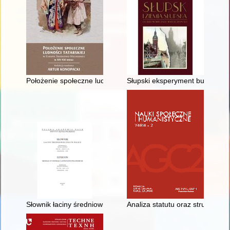
Położenie społeczne ludności tatarskiej w Europie Środkowo-
Słupski eksperyment budowlany
Słownik łaciny średniowiecznej w Polsce. T. 8, z. 11 (73), Lexico
Analiza statutu oraz struktur