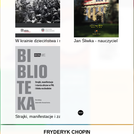
W krainie dzieciństwa i nieco dalej = In the land of childhood and
Jan Śliwka - nauczyciel i auto
Strajki, manifestacje i zajścia uliczne w Polsce w latach 1956–
FRYDERYK CHOPIN