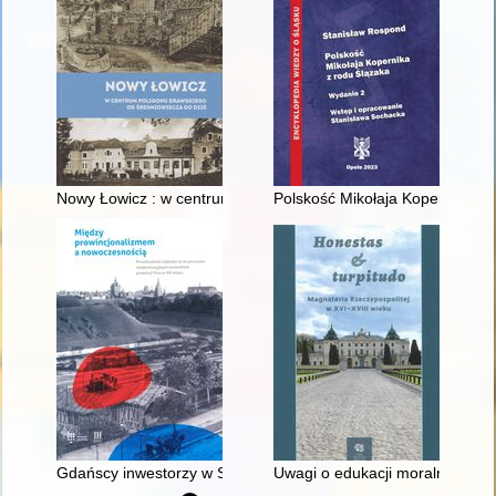
Nowy Łowicz : w centrum poligonu drawskiego od średniowiecz
Polskość Mikołaja Kopernika z 
Gdańscy inwestorzy w Sopocie : prestiż finansowy i towarzyski
Uwagi o edukacji moralnej synó