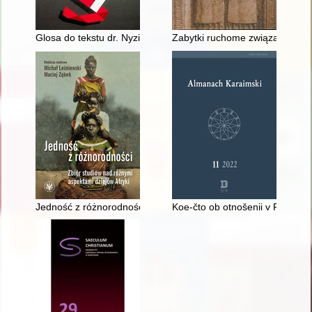
Glosa do tekstu dr. Nyzio
Zabytki ruchome związane z gło
Jedność z różnorodności : zbiór studiów nad różnymi aspektami
Koe-čto ob otnošenii v Persii k