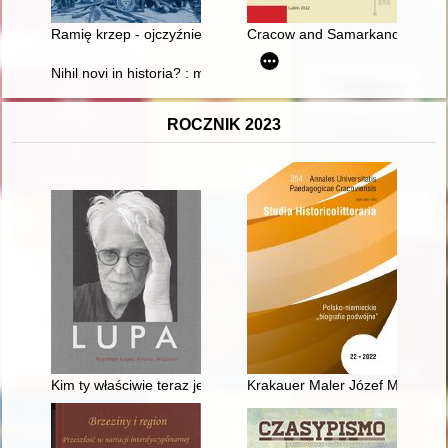
Ramię krzep - ojczyźnie służ" : 135. rocznica powstania sokol
Cracow and Samarkand : two ci
Nihil novi in historia? : materiały z XXV Ogólnopolskiego Zjaz
ROCZNIK 2023
Kim ty właściwie teraz jesteś?"
Krakauer Maler Józef Mehoffer 