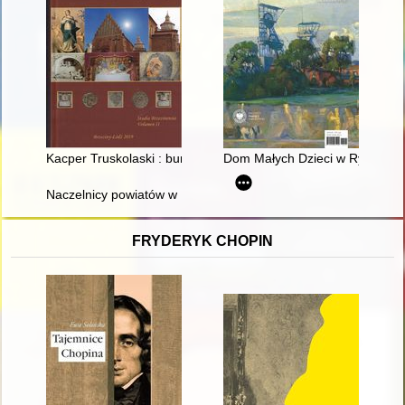
Kacper Truskolaski : burmistrz Brzezin w latach 1834-1843
Dom Małych Dzieci w Rybniku : 
Naczelnicy powiatów w Królestwie Polskim w opiniach funkcjona
FRYDERYK CHOPIN