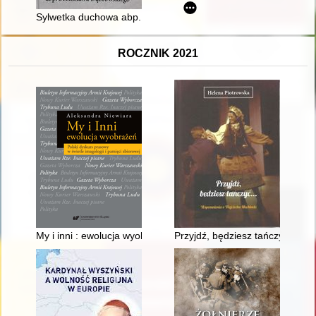
Sylwetka duchowa abp. Bronisława Dąbrowskiego
ROCZNIK 2021
My i inni : ewolucja wyobrażeń : polski dyskurs prasowy w świet
Przyjdź, będziesz tańczyć... :