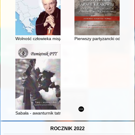
Wolność człowieka misją posługi kardynała Stefana Wyszyńsk
Pierwszy partyzancki oddział Ar
Sabała - awanturnik tatrzański
ROCZNIK 2022