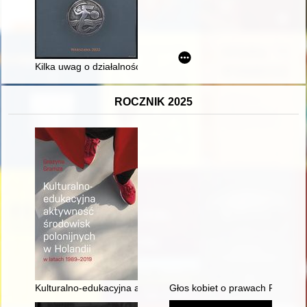
Kilka uwag o działalności numizmatycznej Stanisława Niewitec
ROCZNIK 2025
Kulturalno-edukacyjna aktywność środowisk polonijnych w Hol
Głos kobiet o prawach Polek w ś