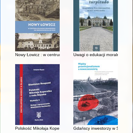
Nowy Łowicz : w centrum poligonu drawskiego od średniowiecz
Uwagi o edukacji moralnej synó
Polskość Mikołaja Kopernika z rodu Ślązaka
Gdańscy inwestorzy w Sopocie :