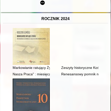
ROCZNIK 2024
Markowianie ratujący Żydów : przykładowe scenariusze zajęć 
Zeszyty historyczne Kościoła ka
Nasza Praca" : miesięcznik "wytycznych" do działań i praktyk L
Renesansowy pomnik nieznanej 