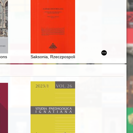
ej demokratyczna forma wyboru?
ons in the 18th century Gdańsk : the case of the textbook “Fundamenta s
Saksonia, Rzeczpospolita i Szwecja a koniec wojny pó