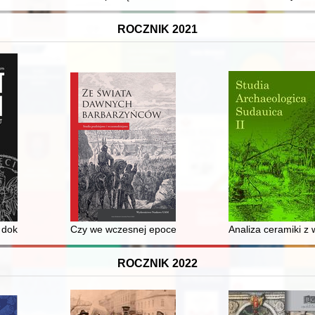
ROCZNIK 2021
a i baseballa
dokumenty dotyczące służby wojskowej Józefa Marii Ruszara
Czy we wczesnej epoce żelaza na Pomorzu Gdańskim uż
Analiza ceramiki z
ROCZNIK 2022