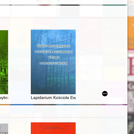
ywano krzemieni? : zarys problematyki na przykładzie materiałów ze 
 wybranych obiektów z okresu wpływów rzymskich i wędrówek ludów po
Lapidarium Kościoła Ewangelicko-Reformowanego w Życ