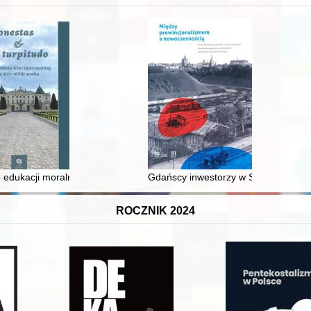
 edukacji moralnej synów szlacheckich w XVI-wiecznej Rzeczypospolite
Gdańscy inwestorzy w Sopocie : prest
ROCZNIK 2024