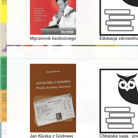
Męczennik bezbożnego komunizmu : 40. rocznica bestia
Edukacja zdrowotna
Jan Kluska z Godowej : przez ścianę śmierci
Chłopska saga : pr