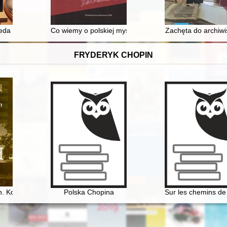
esora W. Kowalskiego
da : kwiat z górnośląskiej Golgoty XX wieku
Co wiemy o polskiej myśli politycznej XVIII wieku i dla
Zachęta do archiwi
FRYDERYK CHOPIN
. Konteksty historyczno-kulturowe
Polska Chopina
Sur les chemins de 