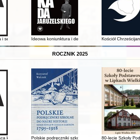
lskiego mordu na bł. ks. Jerzym Popiełuszce
 i seksualna na łamach "Świata Płciowego" (1905-1906)
Ideowa koniunktura i dekoniunktura dla Związku Sowiecki
Kościół Chrześcija
ROCZNIK 2025
aca konkursowa na pamiętniki rolników 1990 rok
Polskie podręczniki szkolne do nauki historii : dzieje
80-lecie Szkoły Po