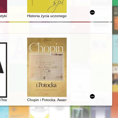
czego tak mało?
styki
Historia życia uczonego i środowiska naukowego = The hi
l'histoire littéraire. En hommage à Maciej Żurowski [1915-2003]
Chopin i Potocka. Awantura o miłosną korespondencję