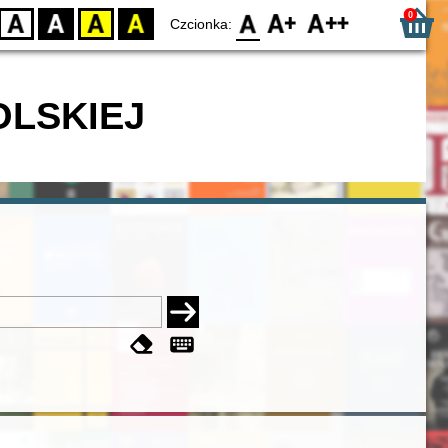
0
D
BW
YB
BY
F0
F1
F2
Czcionka:
OLSKIEJ