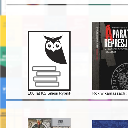
100 lat KS Silesii Rybnik sekcji piłki palantowej, softball
Rok w kamaszach : 