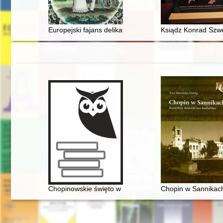
Europejski fajans delikatny z XIX wieku : kolekcja prof
Ksiądz Konrad Szwe
Chopinowskie święto w Dusznikach
Chopin w Sannikach