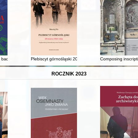
 badacz lubuskiej tożsamości
Plebiscyt górnośląski 20 marca 1921 roku : najbardzi
Composing inscripti
ROCZNIK 2023