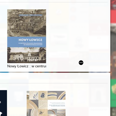
j
iż finansowy i towarzyski lokalnego mieszczaństwa w 2. poł. XIX w
Nowy Łowicz : w centrum poligonu drawskiego od średniowiecza d