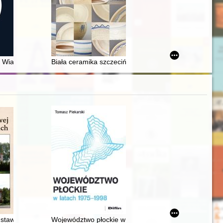
ego w świecie po II wojnie światowej : (kilka refleksji)
n Wiary Ewangelicznej w latach 1945-1953
Biała ceramika szczecińska ze zbiorów Muzeum Naro
 edycji w czasach zaborów 1795-1918
dstawowej w Lipkach Wielkich
Województwo płockie w latach 1975-1998