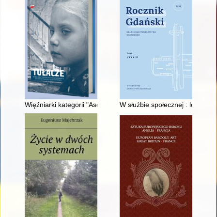
Więźniarki kategorii "Asoziale" w KL Stutthof - pracownice prz
W służbie społecznej : losy Po