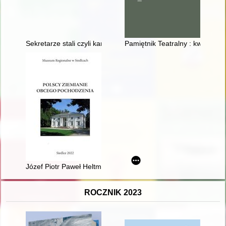
Sekretarze stali czyli kanclerze Towarzystwa Lekarskiego Wa
Pamiętnik Teatralny : kwartalnik
Józef Piotr Paweł Heltman (1877-1945) i jego powinowaci - Ski
ROCZNIK 2023