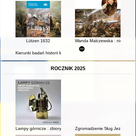
Lützen 1632
Wanda Malczewska : nieznana p
Kierunki badań historii kobiet w Polsce : stan badań i perspek
ROCZNIK 2025
Lampy górnicze : zbiory Muzeum Żup Krakowskich Wieliczka
Zgromadzenie Sług Jezusa w l