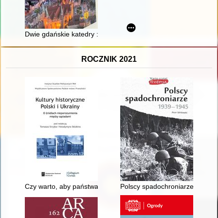
Dwie gdańskie katedry : filary cywilizacji chrześcijańskiej na P
ROCZNIK 2021
Czy warto, aby państwa zanurzały się w historii?
Polscy spadochroniarze 1939-