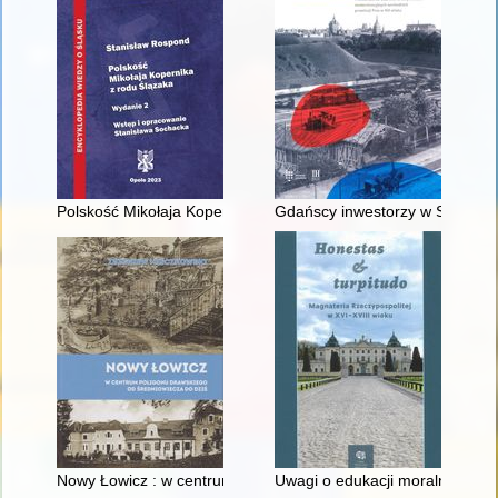
Polskość Mikołaja Kopernika z rodu Ślązaka
Gdańscy inwestorzy w Sopocie :
Nowy Łowicz : w centrum poligonu drawskiego od średniowiecz
Uwagi o edukacji moralnej synó