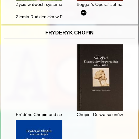
Życie w dwóch systemach
Beggar's Opera" Johna Gaya : m
Ziemia Rudzienicka w Pradziejach: z dziejów Pojezierza Iławsk
FRYDERYK CHOPIN
Frédéric Chopin und seine Zeit
Chopin. Dusza salonów parysk