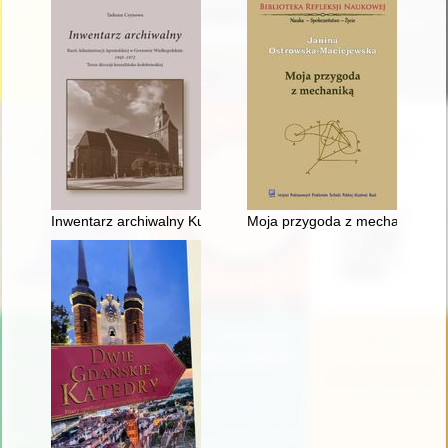
Inwentarz archiwalny Kurii Administracji Apostolskiej w Gorzow
Moja przygoda z mechaniką : z 