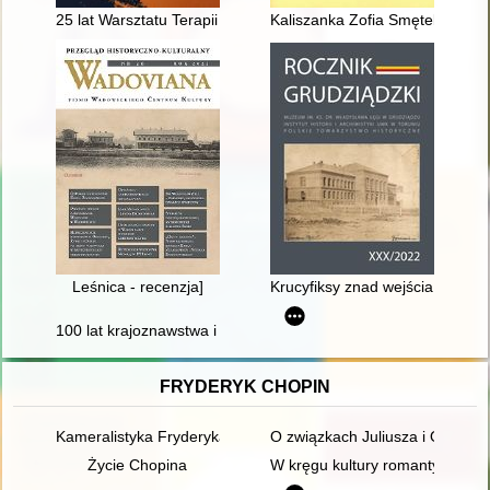
25 lat Warsztatu Terapii Zajęciowej Polskiego Stowarzyszenia 
Kaliszanka Zofia Smętek, któr
Leśnica - recenzja]
Krucyfiksy znad wejścia do dawn
100 lat krajoznawstwa i turystyki polskiej w 800-letnim Mikołow
FRYDERYK CHOPIN
Kameralistyka Fryderyka Chopina. Margines czy integralna czę
O związkach Juliusza i Oskara
Życie Chopina
W kręgu kultury romantycznej. 