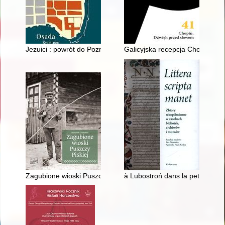
Jezuici : powrót do Poznania
Galicyjska recepcja Chopina : w
Zagubione wioski Puszczy Piskiej : nieznana historia mazurskie
à Lubostroń dans la petite bibl