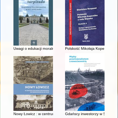
Uwagi o edukacji moralnej synów szlacheckich w XVI-wiecznej 
Polskość Mikołaja Kopernika z 
Nowy Łowicz : w centrum poligonu drawskiego od średniowiecz
Gdańscy inwestorzy w Sopocie :