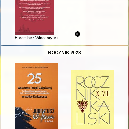
Harcmistrz Wincenty Mucha - niezłomny ojciec brzeskiego har
ROCZNIK 2023