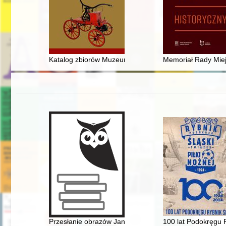
Katalog zbiorów Muzeum Pożarnictwa w Przeworsku
Memoriał Rady Miej
Przesłanie obrazów Jana Henryka Rosena (1891-1982) 
100 lat Podokręgu 