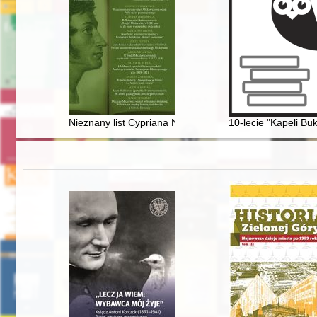
Nieznany list Cypriana Norwida do Charles’a Blanca (
10-lecie "Kapeli B