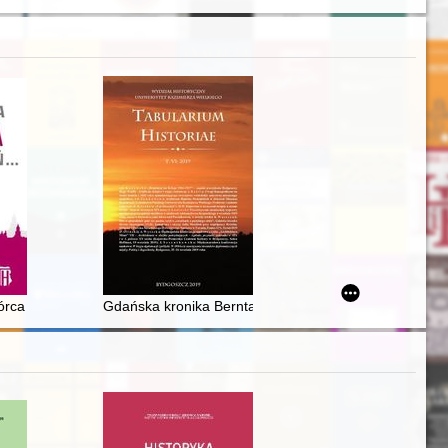
993 : studium historyczno-filozoficzne
rca Pana Jezusa : opowieść sentymentalna
wórca polskich muzeów historycznych : koreferat
Gdańska kronika Bernta Stegmanna (1528) - recenzja