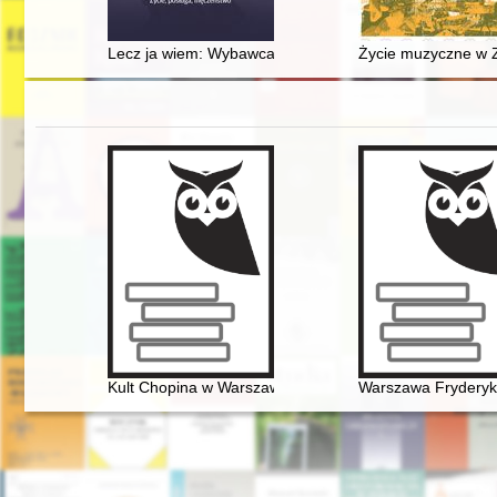
Lecz ja wiem: Wybawca mój żyje" : ksiądz Antoni Korcz
Życie muzyczne w Z
Kult Chopina w Warszawie pod zaborem rosyjskim
Warszawa Fryderyk