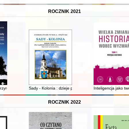
ROCZNIK 2021
 przyrody w Papieskiej Akademii Teologicznej w Krakowie w latach 1978-1
Sady - Kolonia : dzieje parafii p.w. Najświętszego Se
Inteligencja jako t
ROCZNIK 2022