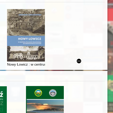
zczaństwa w 2. poł. XIX w
Ślązaka
Nowy Łowicz : w centrum poligonu drawskiego od średniowiecza d