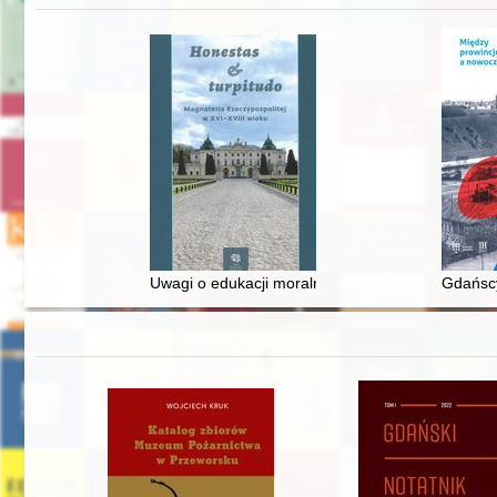
Uwagi o edukacji moralnej synów szlacheckich w 
Gdańscy