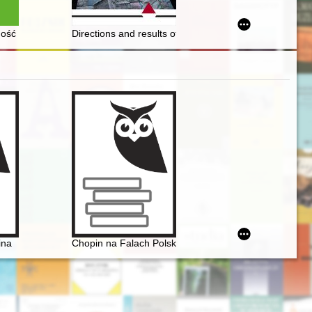
1939-1945
ność towarzystw przyjaźni polsko-słowiańskiej w drugiej połowie lat czt
Directions and results of activities of the Polish emba
retationsgeschichte
ina
Chopin na Falach Polskiego Radia