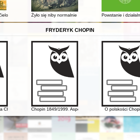
ok (1891-1941) : życie, posługa, męczeństwo
ielonej Górze
Żyło się niby normalnie : wspomnienia z lat okupacji 
Powstanie i działal
FRYDERYK CHOPIN
a Chopina
Chopin 1849/1999. Aspekte der Rezeptions- und Interp
O polskości Chop