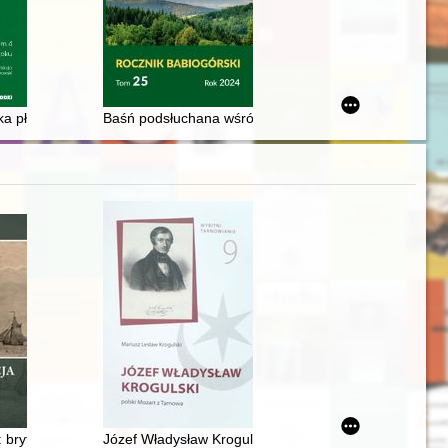
z marca 1698 roku
 wyboru pierwszego Prezydenta Rzeczypospolitej Polskiej
a płyta i gipsowe kariatydy : architektura powojennej Łodzi
Baśń podsłuchana wśród górali z pod Babiej góry
 Maryi Panny i św. Maternusa oraz dawne opactwo w Lubomierzu 1278-2
: brytyjska kampania w estuarium Skaldy w 1809 r
Józef Władysław Krogulski : polski Mozart z Tarnowa