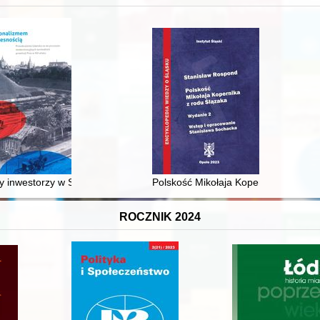
XVI-wiecznej Rzeczypospolitej
 inwestorzy w Sopocie : prestiż finansowy i towarzyski lokalnego mies
Polskość Mikołaja Kopernika z rodu 
ROCZNIK 2024