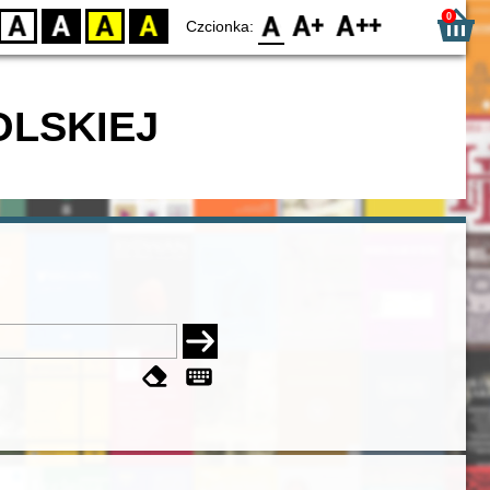
0
D
BW
YB
BY
F0
F1
F2
Czcionka:
OLSKIEJ