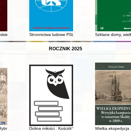
skiej Gdańska do dworów europejsich w sprawie "negotium gallicum" 
Stronnictwa ludowe PSL Piast i PSL Wyzwolenie wobec
Szklane domy, wielk
ROCZNIK 2025
w kaplicy seminaryjnej w Przemyślu
Rybnik ŚlZPN
Dolina miłości : Kościół Wniebowzięcia Najświętszej
Wielka ekspedycja 