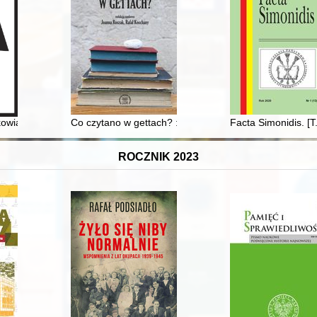
1813–1882)
ukowiacy" 2012-2022
Co czytano w gettach? : prolegomena
Facta Simonidis. [T
ROCZNIK 2023