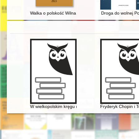
Walka o polskość Wilna 1918-1920 r. : saga o ppłk. 
Droga do wolnej Po
W wielkopolskim kręgu rodziny Fryderyka Chopina
Fryderyk Chopin i 