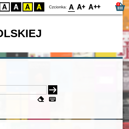
0
D
BW
YB
BY
F0
F1
F2
Czcionka:
OLSKIEJ