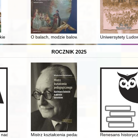
 ich sakralny wymiar
kie
O balach, modzie balowej i etykiecie dworskiej
Uniwersytety Ludowe
ROCZNIK 2025
ci
ry nadzwyczajnej w polskim państwowym szkolnictwie akademickim w la
Mistrz kształcenia pedagogicznego : Kazimierz Sośnick
Renesans historyc