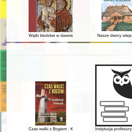
Wątki kłodzkie w dawniejszym piśmiennictwie czeskim i
Nasze dwory wiejs
Czas walki z Bogiem : Kościół na straży polskiej wolnoś
Instytucja profesu