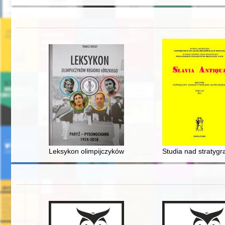
Leksykon olimpijczyków regionu łódzkiego : Paryż - 
Studia nad stratygr