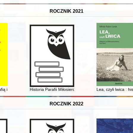
ROCZNIK 2021
Pyeongchang 1924-2018
afią i poziomami architektoniczno-użytkowymi zamku kruszwickiego = Stud
Historia Parafii Miłosierdzia Bożego w Pińczowie
Lea, czyli lwica : 
ROCZNIK 2022