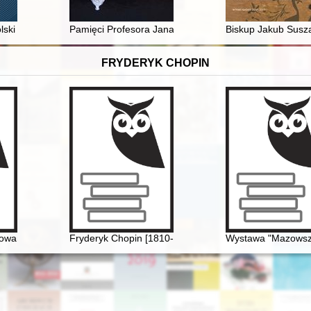
Jerzym Dąmbrowskim "Łupaszce"
lski
Pamięci Profesora Jana Machnika (1930-2023)
Biskup Jakub Susza
FRYDERYK CHOPIN
Towarzystwo Politechniczne Polskie w Paryżu. Nieznana korespondencj
Fryderyk Chopin [1810-1849]
Wystawa "Mazowsze