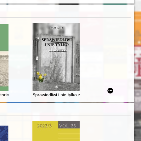
ies of stratigraphy : the architectural and usable layers of the castle
historia Loli Monowiczówny (Lei Ron)
Sprawiedliwi i nie tylko ziemi mieleckiej i okolic