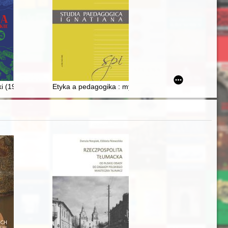
ej : zbiór wspomnień przyjaciół, wychowanków i współpracowników
zość - przyszłość
i (1945-2020) : wspomnienie
Etyka a pedagogika : myśl pedagogiczna Jacka Woronie