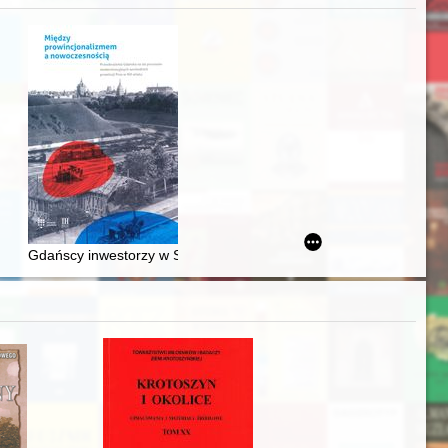
acheckich w XVI-wiecznej Rzeczypospolitej
Gdańscy inwestorzy w Sopocie : prestiż finansowy i towarzyski lo