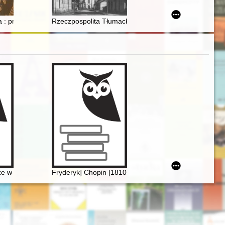
 : próba lokalizacji pochówku
Rzeczpospolita Tłumacka : od ruskiej osady do zagła
a oraz aspekty emigracyjnej aktywności Chopina
 w czasach Chopina" - połączenie środków tradycyjnych i nowoczesn
Fryderyk] Chopin [1810-1849]. Życie i droga twórcza