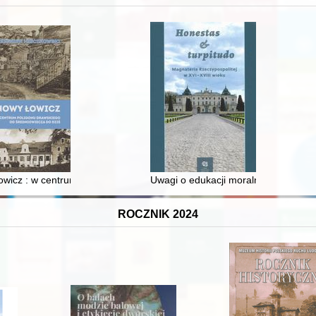
wicz : w centrum poligonu drawskiego od średniowiecza do dziś
Uwagi o edukacji moralnej synów szl
ROCZNIK 2024