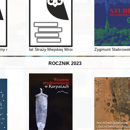
ałalność pedagogów rytmiki w Poznaniu w latach 1920-2020
itny naukowiec, współtwórca Wydziału Elektroniki Politechniki Gdański
lat Straży Miejskiej Wrocławia : przeszłość - teraźniejs
Zygmunt Stabrowsk
ROCZNIK 2023