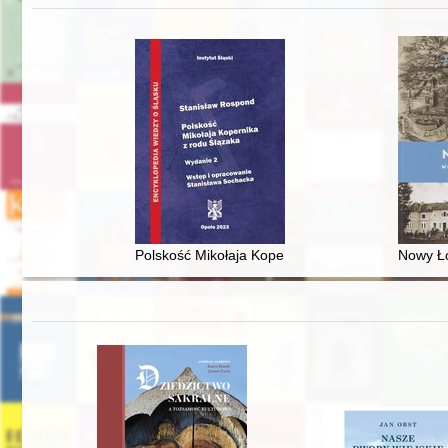
Polskość Mikołaja Kopernika z rodu Ślązaka
Nowy Ło