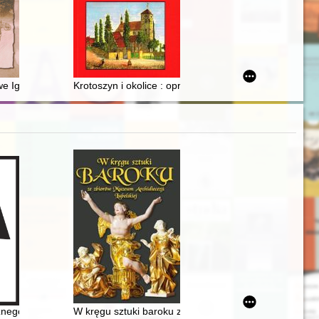
 Ignacego i Zofii Solarzów = People’s universities of Ignacy and Zofia
Krotoszyn i okolice : opracowania i materiały źródłowe 
tach 1920-1939
i w okresie toruńskim
znego Miasta Żydowskiego na krakowskim Kazimierzu
W kręgu sztuki baroku ze zbiorów Muzeum Archidiecezj