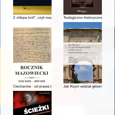
Z chłopa król", czyli meandry awansu kulturowego
Teologiczno-historyczne wymia
Ciechanów : od prawa targu do miasta lokowanego : wokół prob
Jak Rzym widział głównych akto