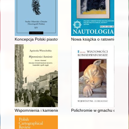
Koncepcja Polski piastowskiej w myśli historycznej II Rzeczypos
Nowa książka o ratownictwie m
Wspomnienia i kamienie : życie i śmierć polsko-żydowskiego 
Polichromie w gmachu dawnej A