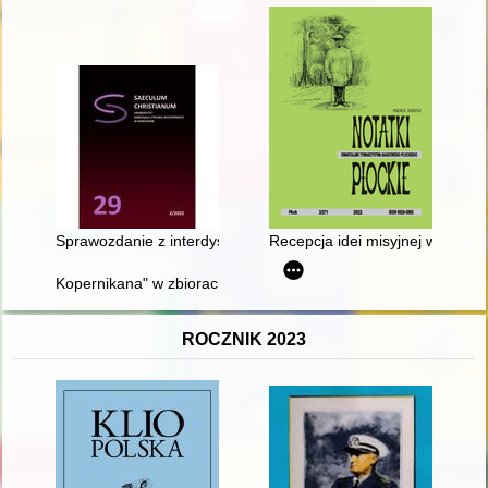
Sprawozdanie z interdyscyplinarnej konferencji naukowej "Świ
Recepcja idei misyjnej w diecezj
Kopernikana" w zbiorach Archidiecezji Warmińskiej : katalog o
ROCZNIK 2023