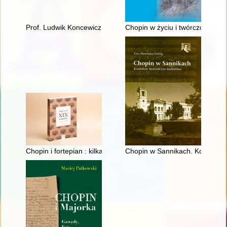
Prof. Ludwik Koncewicz (1790-1857). Nauczyciel Fryderyka C
Chopin w życiu i twórczości Ge
Chopin i fortepian : kilka uwag o relacji człowieka z przedmiot
Chopin w Sannikach. Konteksty 