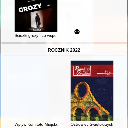
Ścieżki grozy : ze wspomnień prokuratora do spraw zabójstw. T
ROCZNIK 2022
Wpływ Komitetu Miejsko-Gminnego PZPR w Tucznie na rozwój m
Ostrowiec Świętokrzyski w soli