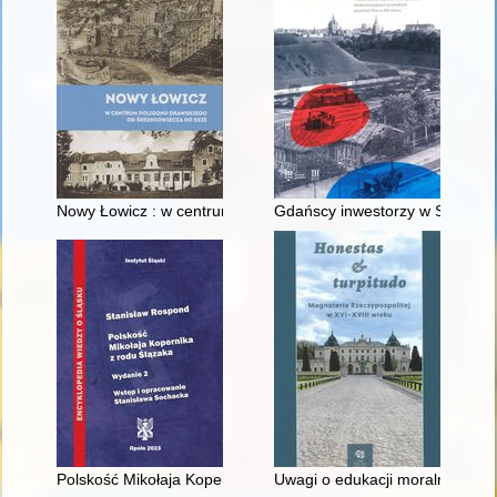
Nowy Łowicz : w centrum poligonu drawskiego od średniowiecz
Gdańscy inwestorzy w Sopocie :
Polskość Mikołaja Kopernika z rodu Ślązaka
Uwagi o edukacji moralnej synó