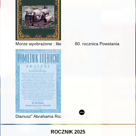
Morze wyobrażone : literackie obrazy Bałtyku i ślady dawnych
80. rocznica Powstania Warszaws
Diariusz" Abrahama Rożniatowskiego w świetle nowych badań
ROCZNIK 2025