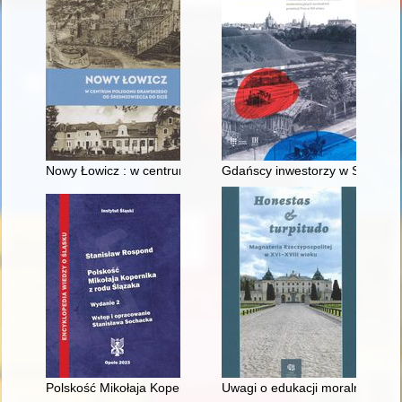
Nowy Łowicz : w centrum poligonu drawskiego od średniowiecz
Gdańscy inwestorzy w Sopocie :
Polskość Mikołaja Kopernika z rodu Ślązaka
Uwagi o edukacji moralnej synó