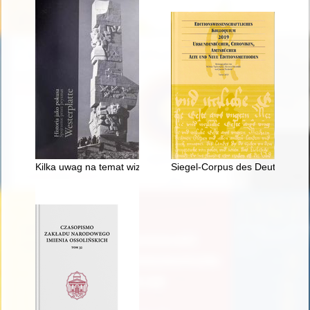
Kilka uwag na temat wizerunku dwudziestolecia międzywojenn
Siegel-Corpus des Deutschen Ord