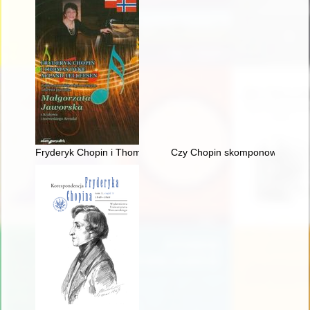
Fryderyk Chopin i Thomas Dyke Acland Tellefsen. Polsko-norw
Czy Chopin skomponował etiud