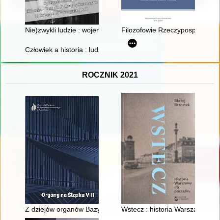
Nie)zwykli ludzie : wojenne losy kawalerzysty Józefa Zabiłowic
Filozofowie Rzeczypospolitej w k
Człowiek a historia : ludzie i wydarzenia : praca zbiorowa. T. 11
ROCZNIK 2021
Z dziejów organów Bazyliki pw. Imienia Najświętszej Maryi Pann
Wstecz : historia Warszawy do 