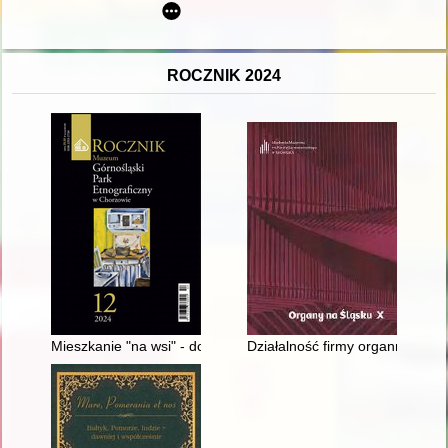
ROCZNIK 2024
Mieszkanie "na wsi" - dobrodziejstwo czy fatum czyhające na s
Działalność firmy organmistrzow