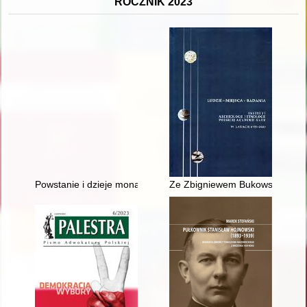
ROCZNIK 2023
Powstanie i dzieje monasteru Przemienienia Pańskiego w Kobr
Ze Zbigniewem Bukowskim roz