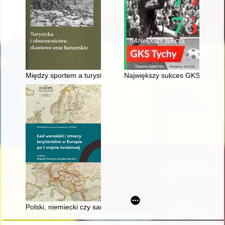
Między sportem a turystyką : działalność Harcerskich Klubów 
Największy sukces GKS Tychy
Polski, niemiecki czy samodzielny? Kwestia Górnego Śląska w