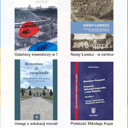
Gdańscy inwestorzy w Sopocie : prestiż finansowy i towarzyski
Nowy Łowicz : w centrum polig
Uwagi o edukacji moralnej synów szlacheckich w XVI-wiecznej 
Polskość Mikołaja Kopernika z 