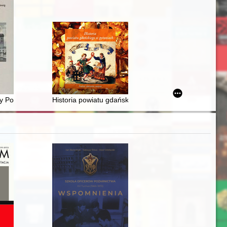
 znaczków kwestarskich z okupacji niemieckiej w Łodzi 1914-1918
zy Poznaniem a Strasburgiem w czasach Drugiej Rzeszy : o budynkach i
Historia powiatu gdańskiego w pytaniach : ludzie, zdar