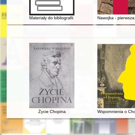
Materiały do bibliografii księży diecezji sandomierskiej
Nawojka - pierwsza
Życie Chopina
Wspomnienia o Chop