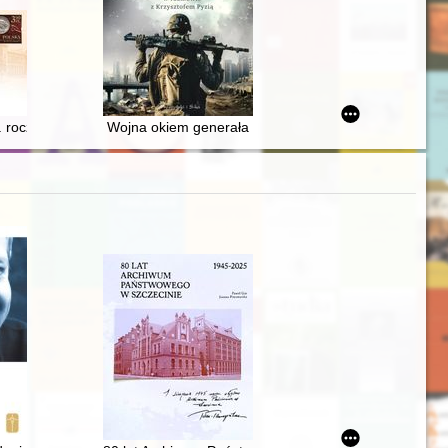
woleniu w 1945 r. mieszkańców z ulic Rynek 30 i Rynek 29 w Skierniewi
00. rocznicę reformy walutowej Władysława Grabskiego
Wojna okiem generała