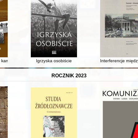
g von Lodz durch die Deutschen 1914-1918 = Dziennik kolekcjonerski
kamiennych kultury bogaczewskiej z okresu wpływów rzymskich
Igrzyska osobiście
Interferencje międ
ROCZNIK 2023