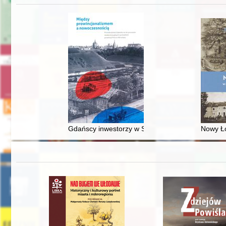
Gdańscy inwestorzy w Sopocie : prestiż finansowy
Nowy Ło