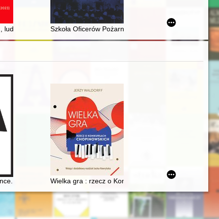
 recenzja]
 ludzie, dokumentacja : rocznik naukowy. Nr 12 (2023)
Szkoła Oficerów Pożarnictwa : XV turnus (1969-1973)
ce. History, theory, practice
Wielka gra : rzecz o Konkursach Chopinowskich