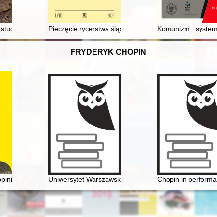
 za lata 2021-2022
 studentka Uniwersytetu Krakowskiego
Pieczęcie rycerstwa śląskiego w dobie przedhusyckiej -
Komunizm : system,
FRYDERYK CHOPIN
inie. Cz. 1
Uniwersytet Warszawski i młody Chopin
Chopin in performan