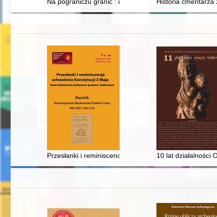
Na pograniczu granic : dzieje parafii pw. św. Urszuli w 
Historia cmentarza 
Przesłanki i reminiscencje uchwalenia Konstytucji 3 Ma
10 lat działalnośc