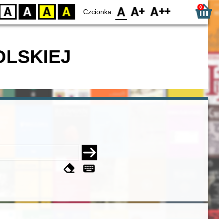
0
D
BW
YB
BY
F0
F1
F2
Czcionka:
OLSKIEJ