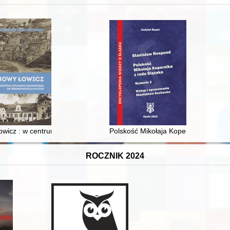
 i towarzyski lokalnego mieszczaństwa w 2. poł. XIX w
wicz : w centrum poligonu drawskiego od średniowiecza do dziś
Polskość Mikołaja Kopernika z rodu 
ROCZNIK 2024