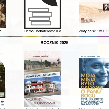
ożyciele czasopisma samorządowego "Ziemia Włodawska" (1923-1930)
a
Heros i bohaterowie II wojny światowej i czasy po wyz
Złoty polski : w 1
ROCZNIK 2025