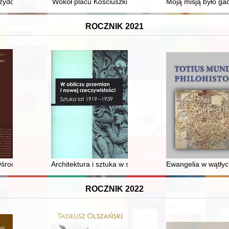
Wilczynie
żydowskiego w Kutnie = The history of the Jewish cemetery in Kutno
Wokół placu Kościuszki
Moją misją było ga
ROCZNIK 2021
ja : uwarunkowania polityczno-prawne i kulturowe : monografia zbiorow
i Ośrodka Archeologiczno-Numizmatycznego Oddziału Muzeum Archeolo
Architektura i sztuka w służbie polskiej dyplomacji w l
Ewangelia w wątłych
ROCZNIK 2022