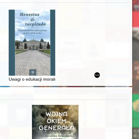
Ślązaka
Uwagi o edukacji moralnej synów szlacheckich w XVI-wiecznej Rze