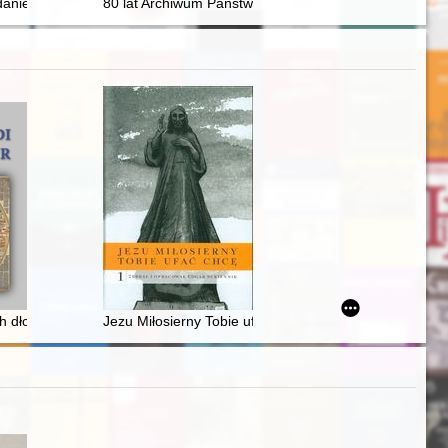
danie o Panu Bogu" czyli Ks. Piotr Pawlukiewicz na ambonie
80 lat Archiwum Państwowego w Szczecinie 1945-202
a
giczno-Historycznego w Głogowie
atach 1918-1939
 dłoniach, czyli Jaką świętą była Adelajda z "Kroniki węgiersko-polskie
Jezu Miłosierny Tobie ufać chcę : księga pamiątkowa 