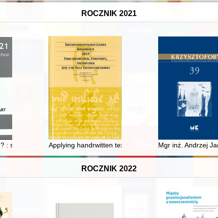
ROCZNIK 2021
egionalne : tomy I-XXV za lata 1997-2021
? : spór o rolę teatru miejskiego na tle dyskusji społeczno-politycznyc
Applying handrwitten text recognition in scholarly sour
Mgr inż. Andrzej J
ROCZNIK 2022