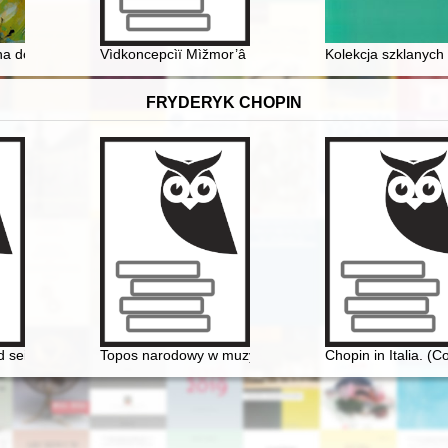
czna doby Powstania Styczniowego
Vìdkoncepcìï Mìžmor’â do Lûblìnsʹkogo trikutnika : proektì
Kolekcja szklanych
FRYDERYK CHOPIN
 seine Zeit
Topos narodowy w muzyce polskiej pierwszej połowy XI
Chopin in Italia. (