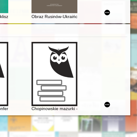
 geopolìtičnoï orìêntacìï ta spìlʹnoï platformì dìj Ukraïni, Polʹŝì j Litvi 
 klisz fotograficznych ze zbiorów Muzeum w Praszce
Obraz Rusinów-Ukraińców w piśmiennictwie Francisz
X wieku. Międzynarodowa konferencja naukowo-artystyczna, 20-21 XI 2
Conferenze tenute nella Bibliotheca e Centre di Studia a Roma dell' Acc
Chopinowskie mazurki - czyli folklor a pojęcie muzyki