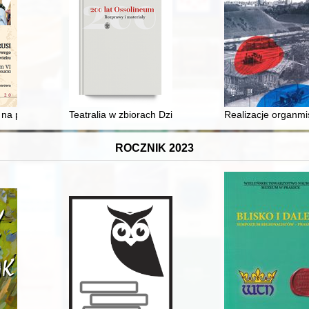
na przedwojennej granicy polsko-sowieckiej. Tragedia i pamięć
Teatralia w zbiorach Działu Dokumentów Życia Społec
Realizacje organm
ROCZNIK 2023