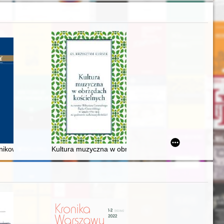
h w Kaliszu lat trzydziestych XX wieku : zarysowanie problematyki
ce editing : case of the "Corpus of Ioannes Dantiscus' text & correspon
anikowski (1954-2020) : wspomnienie
Kultura muzyczna w obrzędach kościelnych na tereni