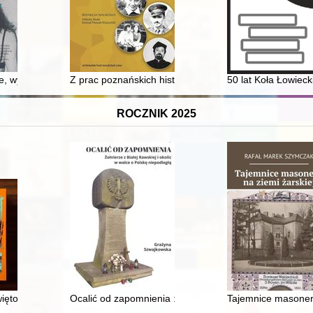
ętszej Maryi Panny w warszawskim Ursusie : od czasów dawnych po obe
e, wymuszenie : polskich aktorek droga na ekrany
Z prac poznańskich historyków wychowania : księga p
50 lat Koła Łowieck
ROCZNIK 2025
na średniowiecznym Śląsku
tokrzyski : pływanie i piłka wodna : 1930-1989
Ocalić od zapomnienia : żołnierze z Białej Rawskiej i o
Tajemnice masoneri