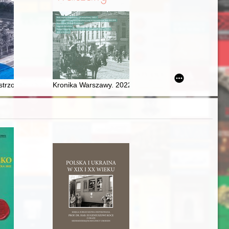
znego Zakładu Narodowego im. Ossolińskich
istrzowskie w dziewiętnastowiecznym Gdańsku
Kronika Warszawy. 2022, nr 1/2