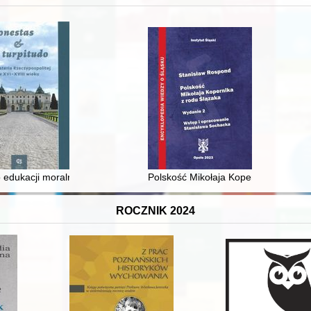
 i towarzyski lokalnego mieszczaństwa w 2. poł. XIX w
 edukacji moralnej synów szlacheckich w XVI-wiecznej Rzeczypospolite
Polskość Mikołaja Kopernika z rodu 
ROCZNIK 2024