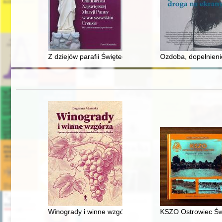
Z dziejów parafii Świętego Józefa Oblubieńca Najświ
Ozdoba, dopełnieni
Winogrady i winne wzgórza : uprawa i produkcja wina 
KSZO Ostrowiec Świę