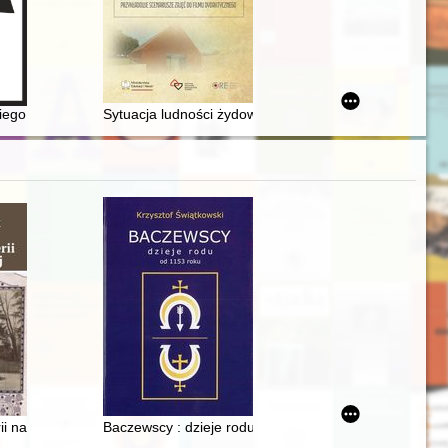
cne
oświęcona pamięci Profesora Wiesława Jamrożka w siedemdziesiątą ro
iego Hubert Świebodzin : historia Koła i... nie tylko : praca zbiorowa
Sytuacja ludności żydowskiej w Generalnym Gubernato
kolic w walce o Polskę niepodległą
i na ziemi żarskiej
Baczewscy : dzieje rodu od 1153 roku