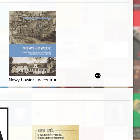
j
Ślązaka
Nowy Łowicz : w centrum poligonu drawskiego od średniowiecza d