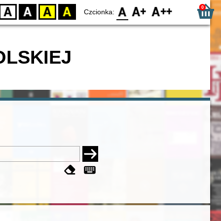
0
D
BW
YB
BY
F0
F1
F2
Czcionka:
OLSKIEJ