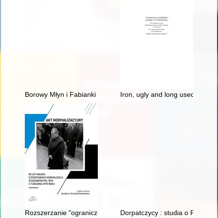
Borowy Młyn i Fabianki : zaginione osady w dawnej Puszczy Pr
Iron, ugly and long used : late 
Rozszerzanie "ograniczonej suwerenności"
Dorpatczycy : studia o Polakac