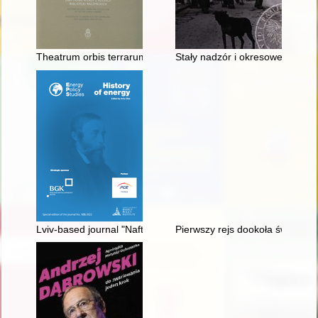
Theatrum orbis terrarum : zabytkowe atlasy z kolekcji Bibliotek
Stały nadzór i okresowe interw
Lviv-based journal "Nafta" in 1893-1914
Pierwszy rejs dookoła świata "