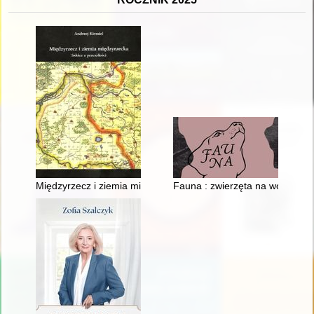
Międzyrzecz i ziemia międzyrzecka : szkice z przeszłości
Fauna : zwierzęta na wojnie i i