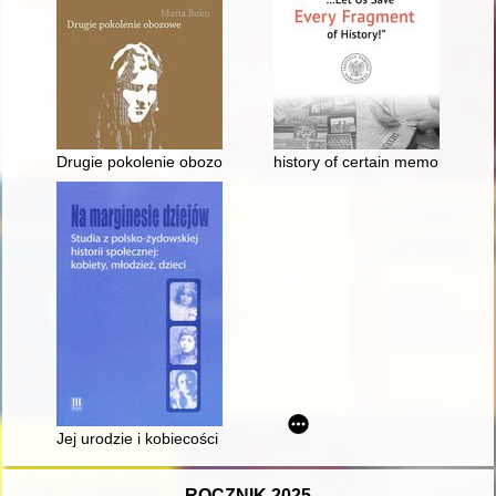
Drugie pokolenie obozowe : pamięć i doświadczenie potomków
history of certain memoirs : Ste
Jej urodzie i kobiecości ulegnie prawie każdy mężczyzna szuk
ROCZNIK 2025