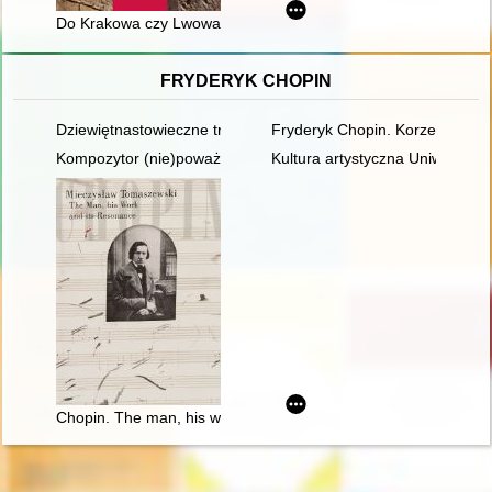
Do Krakowa czy Lwowa? : przybysze z miast województwa san
FRYDERYK CHOPIN
Dziewiętnastowieczne transkrypcje utworów Fryderyka Chopina.
Fryderyk Chopin. Korzenie
Kompozytor (nie)poważny. Poczucie humoru Fryderyka Chopi
Kultura artystyczna Uniwersyte
Chopin. The man, his work and its resonance