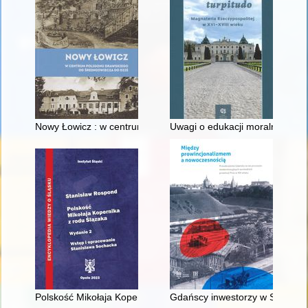
Nowy Łowicz : w centrum poligonu drawskiego od średniowiecz
Uwagi o edukacji moralnej synó
Polskość Mikołaja Kopernika z rodu Ślązaka
Gdańscy inwestorzy w Sopocie :