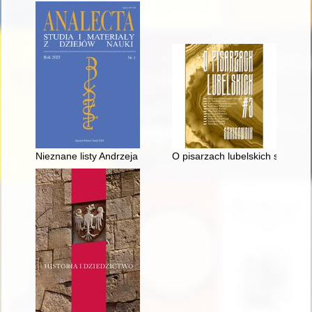
Nieznane listy Andrzeja Walickiego do Isaiaha Berlina = Unknown
O pisarzach lubelskich szkicown