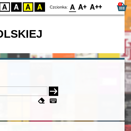
0
D
BW
YB
BY
F0
F1
F2
Czcionka:
OLSKIEJ