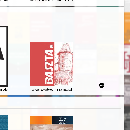
eń zakonnych założonych na ziemiach polskich w XIX i XX wieku - rec
grobu za życia" : wokół przeniesienia pensjonariuszy Głównego Dom
Towarzystwo Przyjaciół Muzeum Historyczno-Etnografi