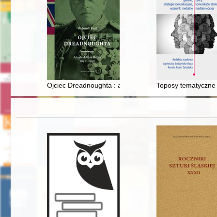
Ojciec Dreadnoughta : admirał John Fisher 1841-1920
Toposy tematyczne 