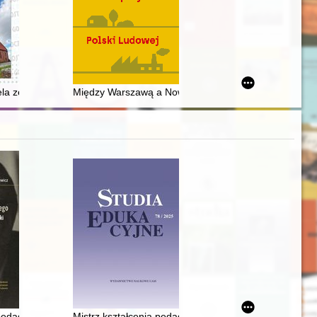
ion manual" in nineteeth-century Polish argiculture, on the example of
gii : komunikat
a ze wsi Gębice : protoplaści rodziny Samulskich z Rozdrażewa w po
Między Warszawą a Nowym Sączem: u źródeł "eksper
 pedagogicznego : Kazimierz Sośnicki w okresie toruńskim
Mistrz kształcenia pedagogicznego - recenzja]