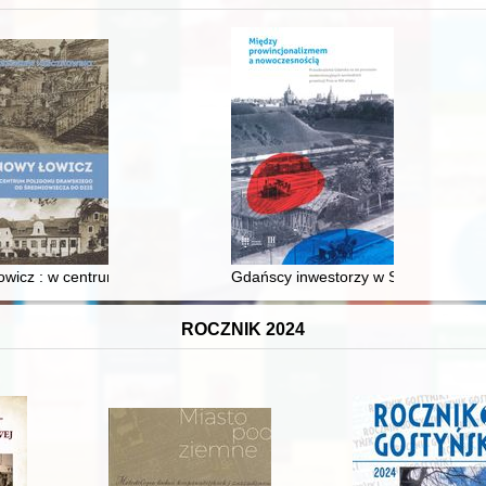
wicz : w centrum poligonu drawskiego od średniowiecza do dziś
Gdańscy inwestorzy w Sopocie : prest
ROCZNIK 2024