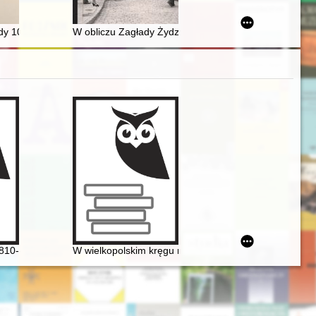
złość Przyszłości. Remont i wyposażenie Muzeum Książąt Czartoryskic
 : szklenie okien klasztoru dominikanów we Wrocławiu na przełomie XV i XVI
y 100. rocznicy III Powstania Śląskiego
W obliczu Zagłady Żydzi Warszawy 1939-1943 : fotog
hopin nie został twórcą opery narodowej
1810-1949] wśród Polaków na obczyźnie
W wielkopolskim kręgu rodziny Fryderyka Chopina