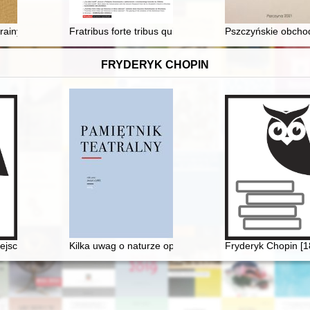
ich i działań prewencyjnych zrealizowanych w ramach projektu "Przes
rainy ryb, czapli i bocianów
Fratribus forte tribus qui fenestras et libros laborant”
Pszczyńskie obchod
FRYDERYK CHOPIN
ejsce urodzenia Fryderyka Chopina
Kilka uwag o naturze opery, czyli dlaczego Fryderyk C
Fryderyk Chopin [