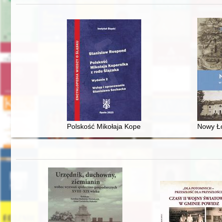
Polskość Mikołaja Kopernika z rodu Ślązaka
Nowy Ło