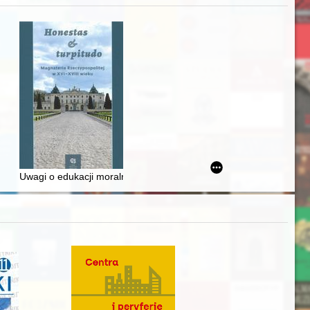
iż finansowy i towarzyski lokalnego mieszczaństwa w 2. poł. XIX w
Uwagi o edukacji moralnej synów szlacheckich w XVI-wiecznej Rze