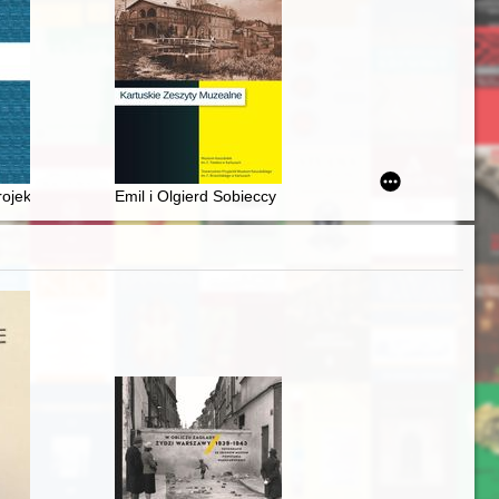
latach 1990-2020 = Topoi in the slogans of winning candidates in pre
ssendowskiego
 projekty Działu Regionalnego Wojewódzkiej i Miejskiej Biblioteki Pub
Emil i Olgierd Sobieccy : losy pierwszego polskiego st