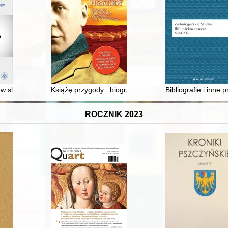
w sloganach zwycięskich kandydatów wyborów prezydenckich w Polsce w 
Książę przygody : biografia Ferdynanda Antoniego O
Bibliografie i inne
ROCZNIK 2023