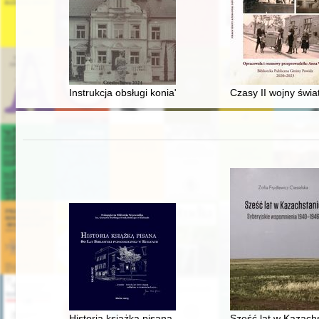
Instrukcja obsługi konia" w XIX-wiecznym rolnictwie po
Czasy II wojny świa
Historia książką pisana : 80 lat Biblioteki Pedagogiczn
Sześć lat w Kazach