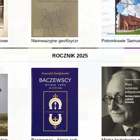
lskim, na przykładzie domeny Ostrowskich herbu Korab = "Horse instruct
towej w gminie Powidz : "dla potomnych - przeszłość dla przyszłości"
Nieinwazyjne geofizyczne metody badawcze w archeolo
Potomkowie Samuel
ROCZNIK 2025
ej w Kielcach 1945-2025
stanie : syberyjskie wspomnienia 1940-1946
Baczewscy : dzieje rodu od 1153 roku
Mistrz kształcenia