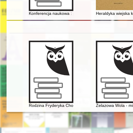
Konferencja naukowa : prezentacja prac konserwatorsk
Heraldyka wiejska k
Rodzina Fryderyka Chopina na przełomie XVIII i XIX w
Żelazowa Wola - mi