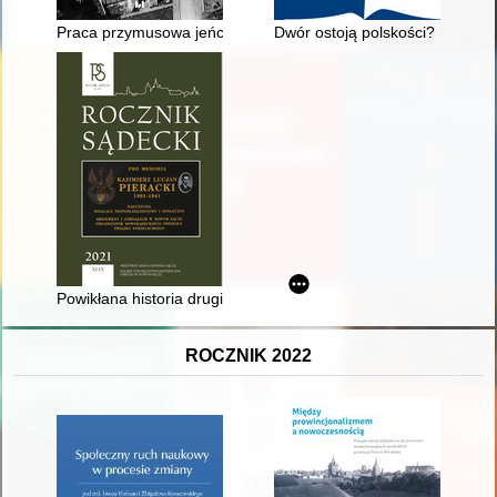
Praca przymusowa jeńców wojennych w Bytomiu w latach II wo
Dwór ostoją polskości? : siedz
Powikłana historia drugiego tomu "Rocznika Sądeckiego"
ROCZNIK 2022