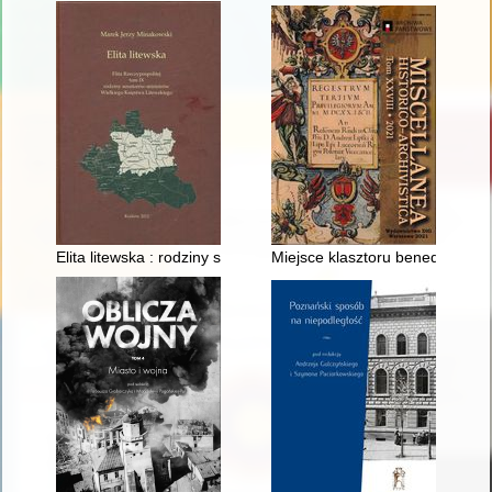
Elita litewska : rodziny senatorów-ministrów Wielkiego Księstw
Miejsce klasztoru benedyktynek 