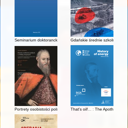
Seminarium doktoranckie Towarzystwa Naukowego Płockiego : g
Gdańskie średnie szkolnictwo ż
Portrety osobistości polskich i z Polską związanych w Lwowskiej
That's oil!... : The Apothecary 