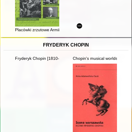
Placówki zrzutowe Armii Krajowej na ziemi olkuskiej
FRYDERYK CHOPIN
Fryderyk Chopin [1810-1849]
Chopin's musical worlds the 18