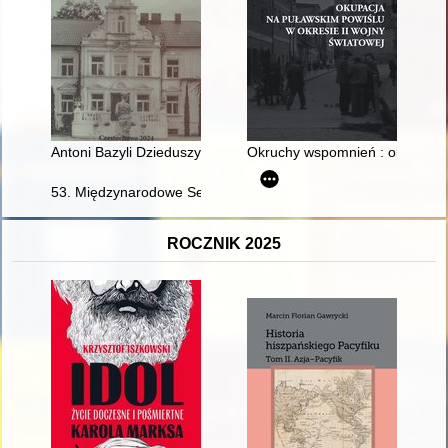
Antoni Bazyli Dzieduszycki i jego kariera w administracji Rzeczy
Okruchy wspomnień : okupacja n
53. Międzynarodowe Seminarium Kół Naukowych w Olsztynie "Int
ROCZNIK 2025