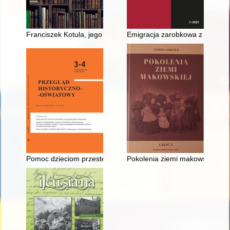
Franciszek Kotula, jego ród i rodzina
Emigracja zarobkowa z Galicji d
Pomoc dzieciom przestępnym w II Rzeczypospolitej - instytucje
Pokolenia ziemi makowskiej. Cz