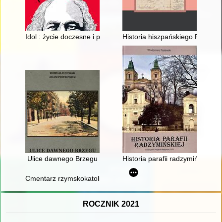
Idol : życie doczesne i pośmiertne Karola Marksa
Historia hiszpańskiego Pacyfiku.
Ulice dawnego Brzegu
Historia parafii radzymińskiej
Cmentarz rzymskokatolickiej parafii św. Jana Chrzciciela w Ra
ROCZNIK 2021