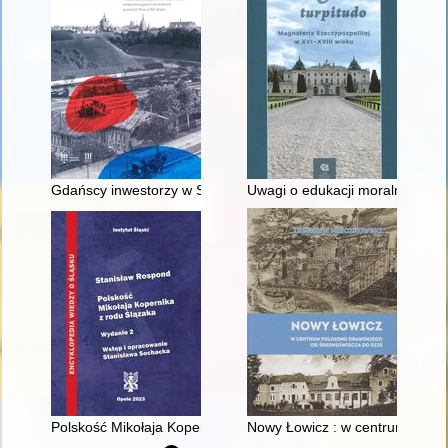
Gdańscy inwestorzy w Sopocie : prestiż finansowy i towarzyski
Uwagi o edukacji moralnej synó
Polskość Mikołaja Kopernika z rodu Ślązaka
Nowy Łowicz : w centrum polig