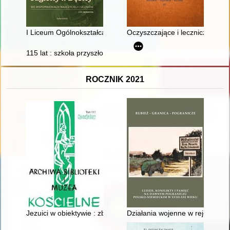
I Liceum Ogólnokształcące im. Króla Władysław Jagiełły w Dęb
Oczyszczające i lecznicze właści
115 lat : szkoła przyszłości : Zespół Szkół Mechanicznych nr 
ROCZNIK 2021
Jezuici w obiektywie : zbiory fotografii Archiwum Prowincji 
Działania wojenne w rejonie P