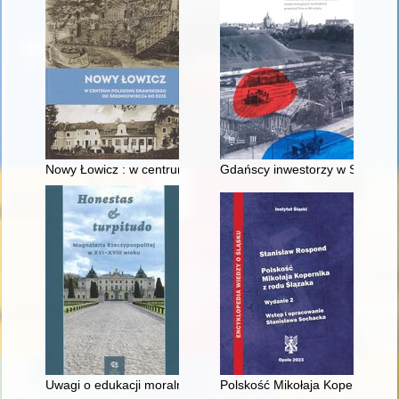
Nowy Łowicz : w centrum poligonu drawskiego od średniowiecz
Gdańscy inwestorzy w Sopocie :
Uwagi o edukacji moralnej synów szlacheckich w XVI-wiecznej 
Polskość Mikołaja Kopernika z 