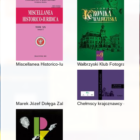
Miscellanea Historico-Iuridica. T. 20, z. 2 (2021), Powstanie i
Wałbrzyski Klub Fotograficzny 1
Marek Józef Dołęga Zakrzewski (25.VIII.1896 - 11.IX.1944) 
Chełmscy krajoznawcy - recenz