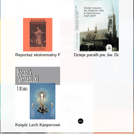
Reportaż ekstremalny Ferdynanda Antoniego Ossendowskieg
Dzieje parafii pw. św. Doroty w
Ksiądz Lech Kasperowicz SDB (1953-2020) : kustosz sanktuariu