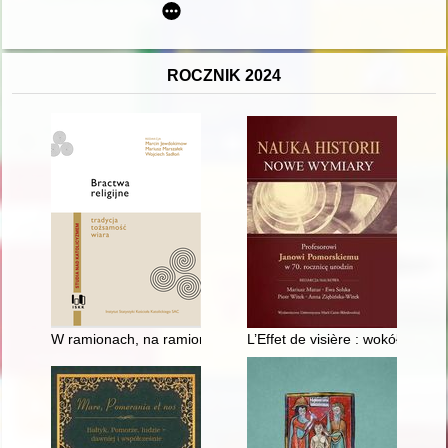
ROCZNIK 2024
W ramionach, na ramionach i wśród ramion - o znaczeniu szka
L’Effet de visière : wokół egzor