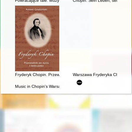
Powracające fale. Muzyka polska lat 1918-2018
Chopin. Sein Leben, sein Werk,
Fryderyk Chopin. Przewodnik po życiu i twórczości
Warszawa Fryderyka Chopina
Music in Chopin's Warsaw