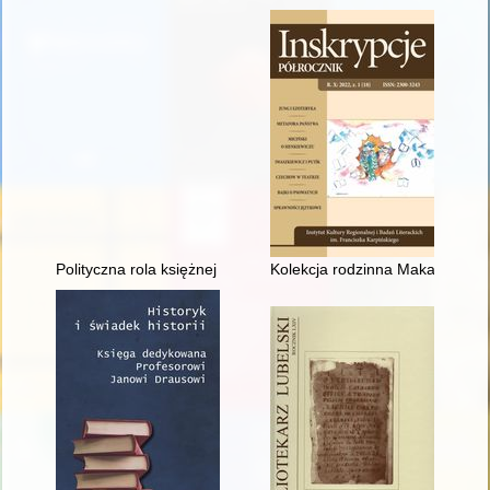
Polityczna rola księżnej Izabeli z Flemmingów Czartoryskiej 
Kolekcja rodzinna Makarowskich