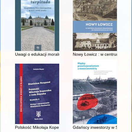
Uwagi o edukacji moralnej synów szlacheckich w XVI-wiecznej 
Nowy Łowicz : w centrum polig
Polskość Mikołaja Kopernika z rodu Ślązaka
Gdańscy inwestorzy w Sopocie :