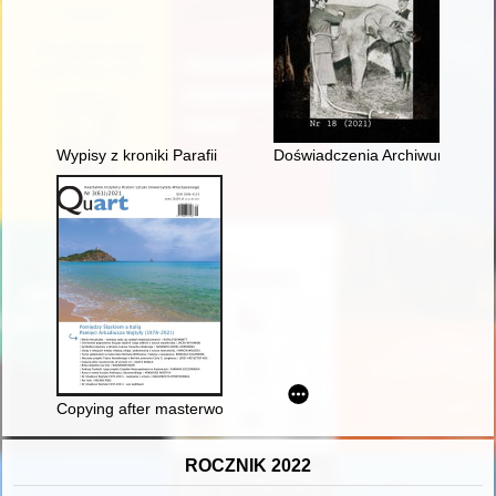
Wypisy z kroniki Parafii Ewangelicko-Augsburskiej z lat 1914-
Doświadczenia Archiwum Państw
Copying after masterworks of ancient art : the plaster cast col
ROCZNIK 2022