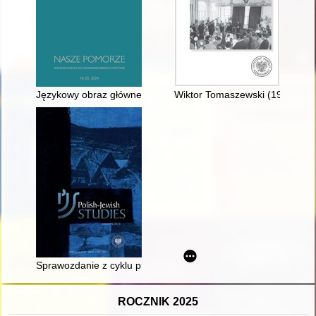
Językowy obraz głównego bohatera "Gôdczi ò Januszu Skwierk
Wiktor Tomaszewski (1907-1995)
Sprawozdanie z cyklu promocji książki : "Stan badań na pomo
ROCZNIK 2025