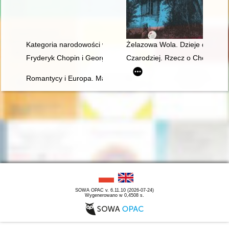
Kategoria narodowości w recepcji twórczości Fryderyka Chopi
Żelazowa Wola. Dzieje domu C
Fryderyk Chopin i George Sand w oczach polskich biografów i k
Czarodziej. Rzecz o Chopinie [
Romantycy i Europa. Marzenia, doświadczenia, propozycje
SOWA OPAC v. 6.11.10 (2026-07-24)
Wygenerowano w 0,4508 s.