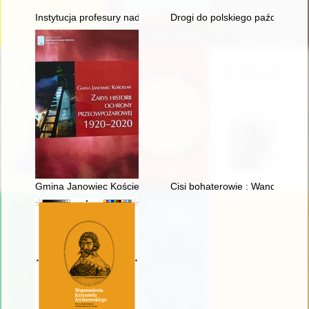
Instytucja profesury nadzwyczajnej w polskim państwowym sz
Drogi do polskiego październik
Gmina Janowiec Kościelny : zarys historii ochrony przeciwpo
Cisi bohaterowie : Wanda i Wła