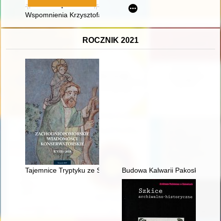
Wspomnienia Krzysztofa Arciszewskiego : Polak w służbie Komp
ROCZNIK 2021
Tajemnice Tryptyku ze Starego Ludzicka
Budowa Kalwarii Pakoskiej w św