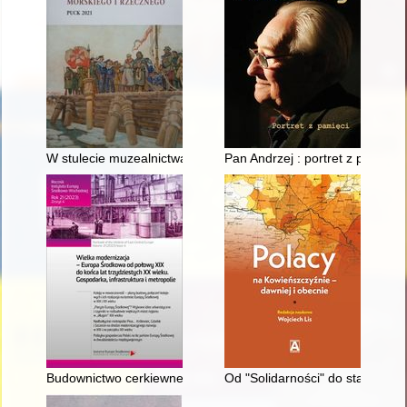
W stulecie muzealnictwa puckiego : historia Muzeum Ziemi Puc
Pan Andrzej : portret z pamięci
Budownictwo cerkiewne w kontekście procesów modernizacyjnych 
Od "Solidarności" do stanu woj