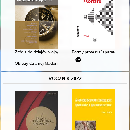
Źródła do dziejów wojny polsko-rosyjskiej 1919-1920 w zbiorach
Formy protestu "aparatczyka" :
Obrazy Czarnej Madonny i polskie wpływy rekatolizacji na wsc
ROCZNIK 2022