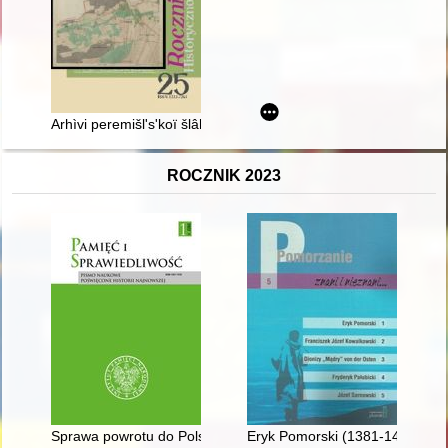
Arhìvi peremišl's'koï šlâhti (XVIII st.)
ROCZNIK 2023
Sprawa powrotu do Polski emisariuszy gruzińskiego rządu emi
Eryk Pomorski (1381-1459) : w