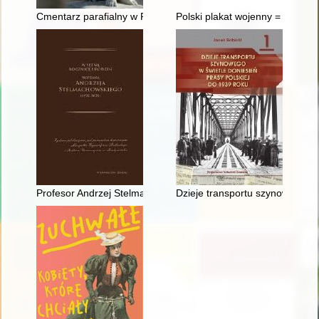
Cmentarz parafialny w Radzyniu Podlaskim : miejsce, które op
Polski plakat wojenny = Polish w
Profesor Andrzej Stelmachowski : wybitny prawnik agrarysta
Dzieje transportu szynowego w ś