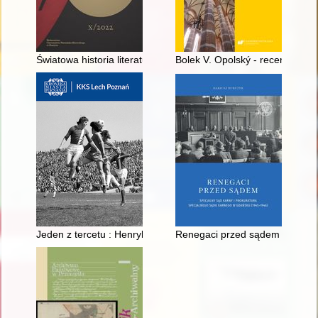
Światowa historia literatury polskiej - recenzja]
Bolek V. Opolský - recenzja]
Jeden z tercetu : Henryk Czapczyk (1922-2010)
Renegaci przed sądem : Specja