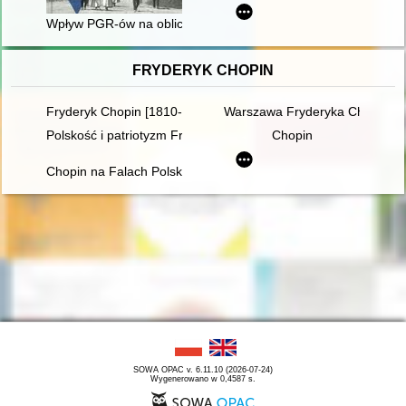
Wpływ PGR-ów na oblicze wsi polskiej : państwowy sektor rolny w
FRYDERYK CHOPIN
Fryderyk Chopin [1810-1849]
Warszawa Fryderyka Chopina
Polskość i patriotyzm Fryderyka Chopina
Chopin
Chopin na Falach Polskiego Radia
SOWA OPAC v. 6.11.10 (2026-07-24)
Wygenerowano w 0,4587 s.