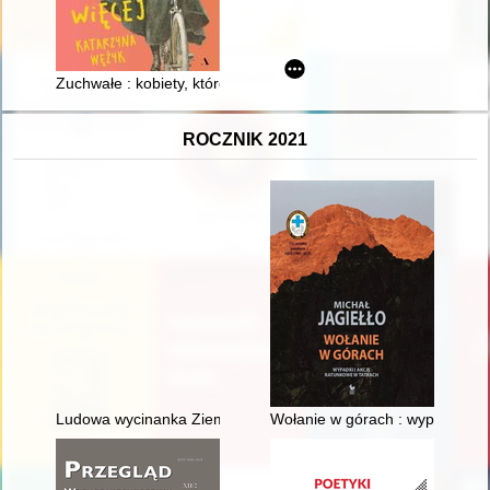
Zuchwałe : kobiety, które chciały więcej
ROCZNIK 2021
Ludowa wycinanka Ziemi Rawskiej : wystawa ze zbiorów Muze
Wołanie w górach : wypadki i a