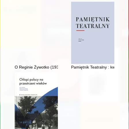
O Reginie Żywotko (1931-2022) wspomnienie : nauczycielka j
Pamiętnik Teatralny : kwartalnik