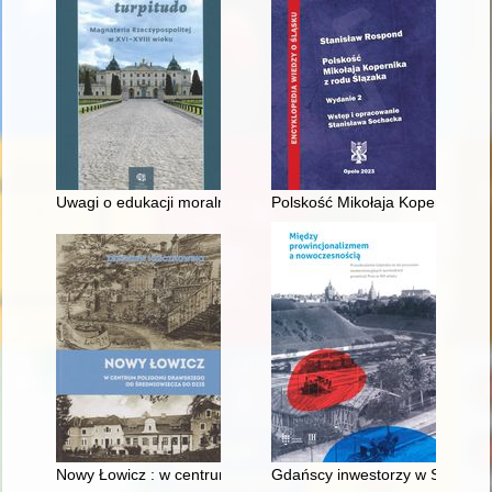
Uwagi o edukacji moralnej synów szlacheckich w XVI-wiecznej 
Polskość Mikołaja Kopernika z 
Nowy Łowicz : w centrum poligonu drawskiego od średniowiecz
Gdańscy inwestorzy w Sopocie :