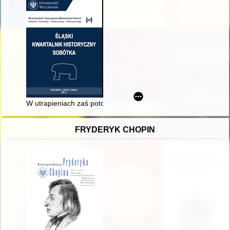
W utrapieniach zaś potocznych jako mamy za zwyczaj wzywać pomoc
FRYDERYK CHOPIN