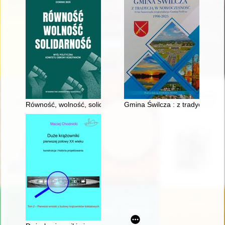
Równość, wolność, solidarność : myśl polityczna Komitetu Ob
Gmina Świlcza : z tradycją w n