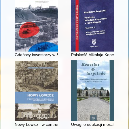
Gdańscy inwestorzy w Sopocie : prestiż finansowy i towarzyski
Polskość Mikołaja Kopernika z 
Nowy Łowicz : w centrum poligonu drawskiego od średniowiecz
Uwagi o edukacji moralnej synó