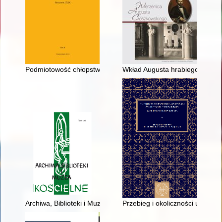
Podmiotowość chłopstwa staropolskiego
Wkład Augusta hrabiego Cieszk
Archiwa, Biblioteki i Muzea Kościelne : organ Ośrodka Archiwó
Przebieg i okoliczności uwięzi