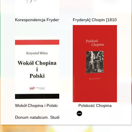
Korespondencja Fryderyka Chopina. T. 3 cz. 1,
Fryderyk] Chopin [1810-1849] i
Wokół Chopina i Polski. Siedem szkiców
Polskość Chopina
Donum natalicum. Studia Thaddaeo Przybylski octogenario de