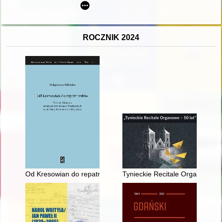
ROCZNIK 2024
Od Kresowian do repatriantów : pamięć zbiorowa mieszkańc
Tynieckie Recitale Organowe : 5