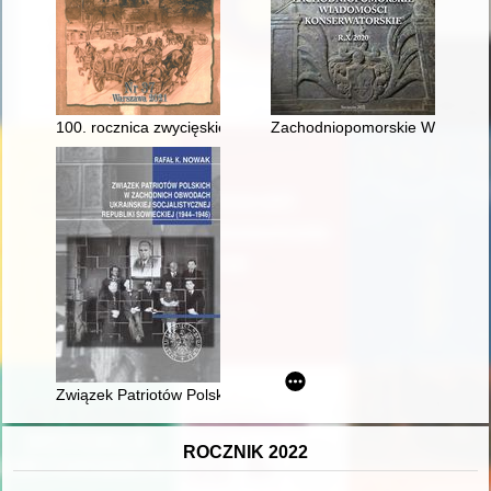
100. rocznica zwycięskiej wojny polsko-rosyjskiej 1919-1920
Zachodniopomorskie Wiadomośc
Związek Patriotów Polskich w zachodnich obwodach Ukraińskiej
ROCZNIK 2022