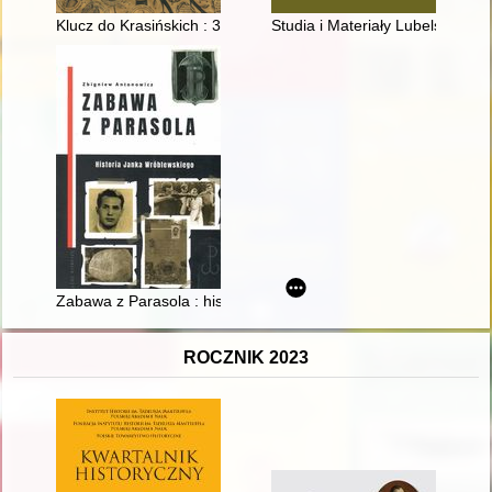
Klucz do Krasińskich : 300 lat opinogórskiej makaty drzewa g
Studia i Materiały Lubelskie. T.
Zabawa z Parasola : historia Janka Wróblewskiego
ROCZNIK 2023