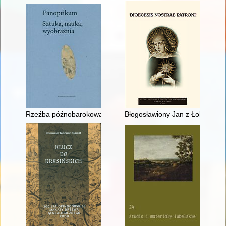
Rzeźba późnobarokowa w przestrzeni publicznej w centralnej 
Błogosławiony Jan z Łobdowa