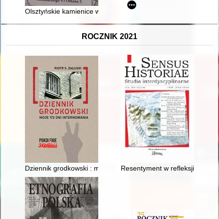
Olsztyńskie kamienice w sercach mieszkańców : Mochnackiego
ROCZNIK 2021
Dziennik grodkowski : moje 172 dni internowania
Resentyment w refleksji Jeana 