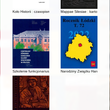
Koło Historii : czasopismo afiliowane z Instytutem Historii Uni
Mappae Silesiae : kartobiblio
Szkolenie funkcjonariuszy Służby Więziennej w COSSW w Kalis
Narodziny Związku Harcerstwa 