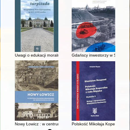
Uwagi o edukacji moralnej synów szlacheckich w XVI-wiecznej 
Gdańscy inwestorzy w Sopocie :
Nowy Łowicz : w centrum poligonu drawskiego od średniowiecz
Polskość Mikołaja Kopernika z 