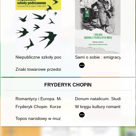
Niepubliczne szkoły podstawowe w Szczecinie w latach 1989-
Sami o sobie : emigracyjne def
Znaki towarowe przedsiębiorstw toruńskich zarejestrowane dla
FRYDERYK CHOPIN
Romantycy i Europa. Marzenia, doświadczenia, propozycje
Donum natalicum. Studia Thadd
Fryderyk Chopin. Korzenie
W kręgu kultury romantycznej. 
Topos narodowy w muzyce polskiej pierwszej połowy XIX wieku