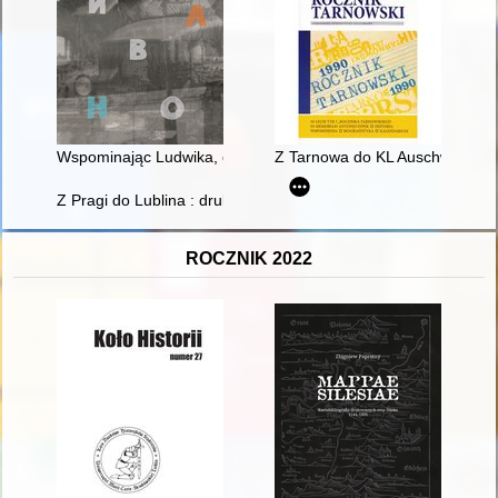
Wspominając Ludwika, czytając Stommę (1950-2020)
Z Tarnowa do KL Auschwitz : w 8
Z Pragi do Lublina : drukarz ksiąg żydowskich Chajim ben Da
ROCZNIK 2022