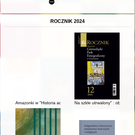
ROCZNIK 2024
Amazonki w "Historia adversus paganos" Orozjusza : dzieje recep
Na szkle utrwalony" : obraz l