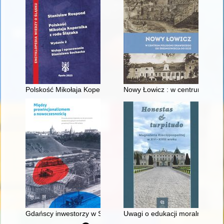
Polskość Mikołaja Kopernika z rodu Ślązaka
Nowy Łowicz : w centrum polig
Gdańscy inwestorzy w Sopocie : prestiż finansowy i towarzyski
Uwagi o edukacji moralnej synó