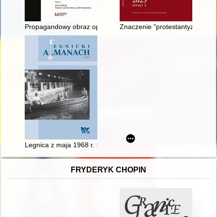
Propagandowy obraz operacji "Cedar Falls" ze stycznia 1967 r
Znaczenie "protestantyzacji" dl
Legnica z maja 1968 r. : fotografie z albumu Very Zettel
FRYDERYK CHOPIN