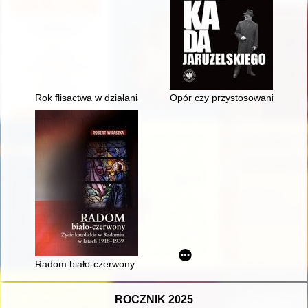
Rok flisactwa w działaniach Towarzystwa Miłośników Torunia = T
Opór czy przystosowanie? : NSZ
Radom biało-czerwony : życie katolickie w Radomiu w latach 
ROCZNIK 2025