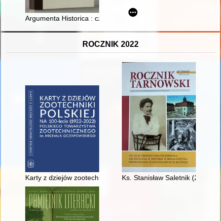
Argumenta Historica : czasopismo naukowo-dydaktyczne. Nr 8
ROCZNIK 2022
Karty z dziejów zootechniki polskiej : na 100-lecie (1922-20
Ks. Stanisław Saletnik (23 IX 1