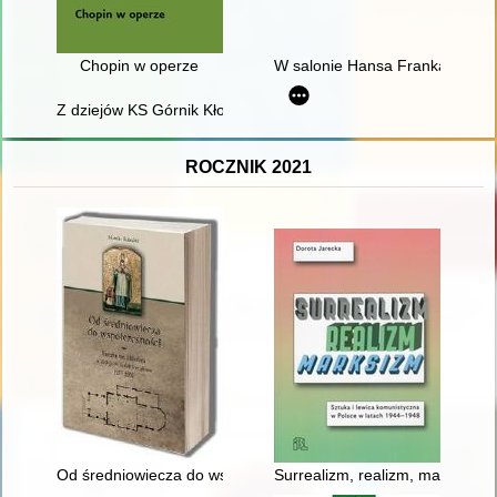
Chopin w operze
W salonie Hansa Franka : obecn
Z dziejów KS Górnik Kłodawa
ROCZNIK 2021
Od średniowiecza do współczesności : parafia św. Mikołaja w d
Surrealizm, realizm, marksizm 