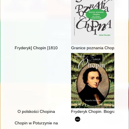
Fryderyk] Chopin [1810-1849] i George Sand [1804-1876] miło
Granice poznania Chopina. Płeć
O polskości Chopina
Fryderyk Chopin. Biografia ilus
Chopin w Poturzynie na Ziemi Zamojskiej