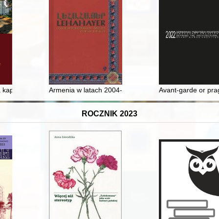
erth na tle przemian społeczno-gospodarczych epoki
 kaplicy klasztornej ss. Dominikanek pw. Niepokalanego Poczęcia NM
Armenia w latach 2004-2009 z perspektywy polskiego
Avant-garde or pra
ROCZNIK 2023