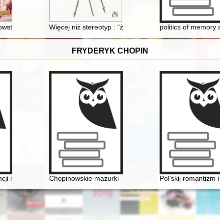
owstał : tajemnice grobu Karola i Marianny Szwedowskich
Więcej niż stereotyp : "żydokomuna" jako wzór kultury p
politics of memory 
FRYDERYK CHOPIN
ologia
encji naukowej "Twórczość naukowa i muzyczna Oskara Kolberga inspir
Chopinowskie mazurki - czyli folklor a pojęcie muzyki 
Pol'skij romantizm 