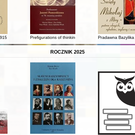
skiej Akademii Nauk 1953-2023 : praca zbiorowa
1915
Prefigurations of thinking about thinking
Pradawna Bazylika
ROCZNIK 2025