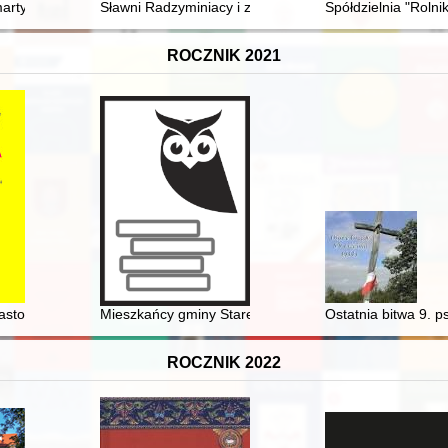
 mąż stanu, artysta = Ìgnacìj Ân Paderevs'kij (1860-1941) : polâk, êvr
artyrologia żołnierzy, policjantów i funkcjonariuszy innych polskich sł
Sławni Radzyminiacy i zasłużeni dla Radzymina
Spółdzielnia "Rolni
ROCZNIK 2021
astowskiej” i problem tzw. reakcji pogańskiej okiem archeologa = “The 
Mieszkańcy gminy Stare Pole w fotografii czarno-białej
Ostatnia bitwa 9. p
ROCZNIK 2022