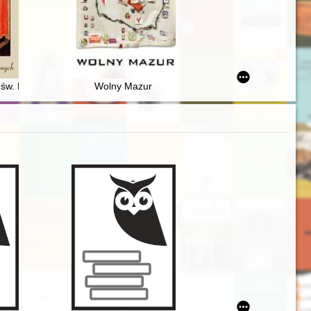
 św. Mikołaja w Gdańsku - bezcenna świątynia Kaszubów i Pomorzan
Wolny Mazur