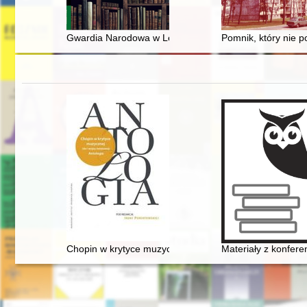
Gwardia Narodowa w Lesku w 1848 roku
Pomnik, który nie p
Chopin w krytyce muzycznej (do I wojny światowej). Ant
Materiały z konfer