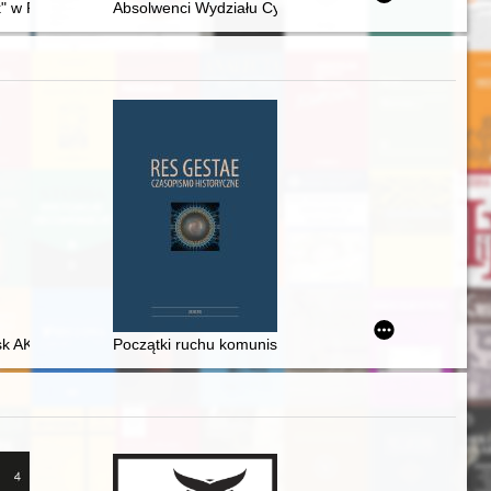
opeêc', deržavnij dìâč, mitec'
użb mundurowych w czasie II wojny światowej
k" w Pobiedziskach od 1945 r. : zarys historyczny oraz współczesna dzi
Absolwenci Wydziału Cybernetyki Wojskowej Akademii
crisis of the Piast monarchy” and the issue of the so-called pagan back
sk AK
Początki ruchu komunistycznego na Górnym Śląsku (