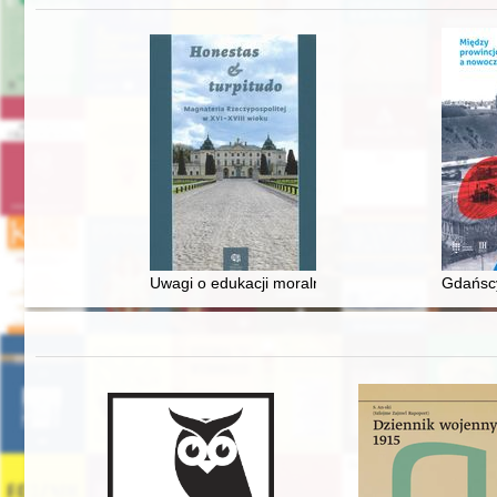
Uwagi o edukacji moralnej synów szlacheckich w 
Gdańscy