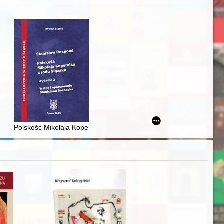
zczaństwa w 2. poł. XIX w
awskiego od średniowiecza do dziś
Polskość Mikołaja Kopernika z rodu Ślązaka