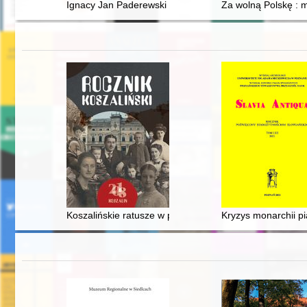
Ignacy Jan Paderewski (1860-1941) : Polak, Europejczyk,
Za wolną Polskę : m
Koszalińskie ratusze w przestrzeni miejskiej
Kryzys monarchii pi