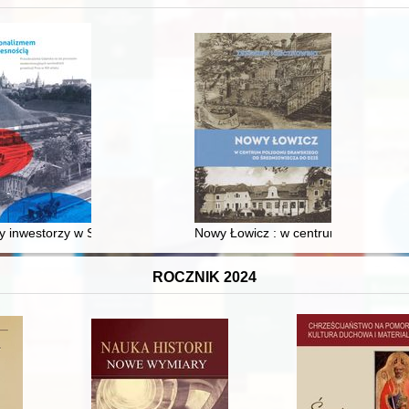
XVI-wiecznej Rzeczypospolitej
 inwestorzy w Sopocie : prestiż finansowy i towarzyski lokalnego mies
Nowy Łowicz : w centrum poligonu dr
ROCZNIK 2024