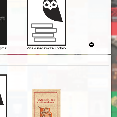
P w Tarnobrzegu-Wielowsi
 ambasadora
gmatism? Polish residential architecture of the 1930s = Awangarda cz
Znaki nadawcze i odbiorcze używane na korespondencj