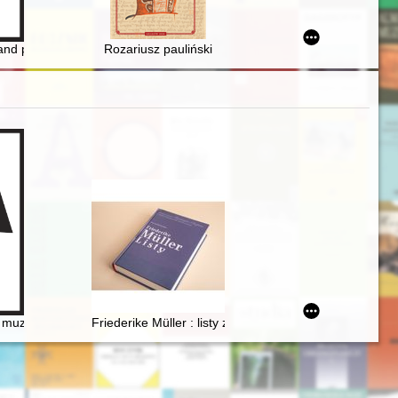
olskiej
and political propaganda
Rozariusz pauliński
acją współczesnych działań etnograficznych, folklorystycznych i et
narodowej
i muzykal'naja kul'tura L'vova vtoroj poloviny XIX veka (Karol' Mikuli - 
Friederike Müller : listy z Paryża 1839-1845 : nauczan