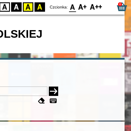
0
D
BW
YB
BY
F0
F1
F2
Czcionka:
OLSKIEJ