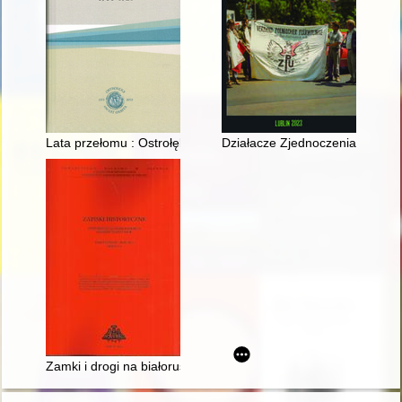
Lata przełomu : Ostrołęka - miasto i powiat 1914-1921
Działacze Zjednoczenia Polski
Zamki i drogi na białoruskim Podźwiniu w czasie wojny inflanck