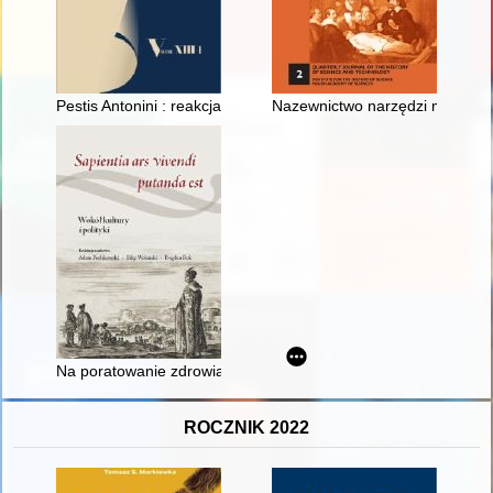
Pestis Antonini : reakcja Marka Antoniusza na globalną staroż
Nazewnictwo narzędzi medyczny
Na poratowanie zdrowia" : kuracyjno-krajoznawcza podróż Kazi
ROCZNIK 2022