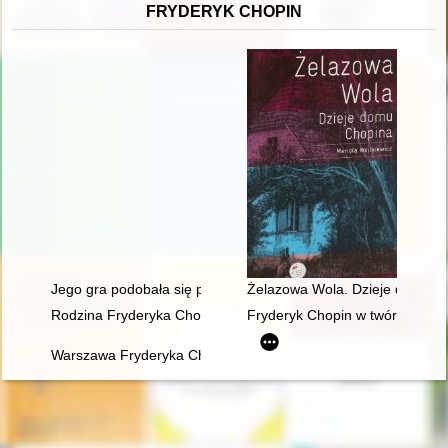
FRYDERYK CHOPIN
Jego gra podobała się przede wszystkim damom... Chopin i ko
Żelazowa Wola. Dzieje domu C
Rodzina Fryderyka Chopina
Fryderyk Chopin w twórczości J
Warszawa Fryderyka Chopina