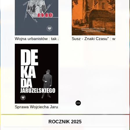
Wojna urbanistów : tak zwany plan Pabsta i polska urbanistyka
Susz - Znaki Czasu" : wspomnie
Sprawa Wojciecha Jaruzelskiego : między historią a vox populi
ROCZNIK 2025