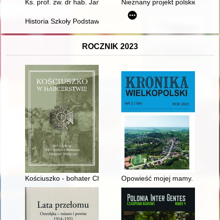
Ks. prof. zw. dr hab. Jan Związek - biografista i regionalista 
Nieznany projekt polskiej konst
Historia Szkoły Podstawowej im. Henryka Sienkiewicza w Gór
ROCZNIK 2023
Kościuszko - bohater Chorągwi Krakowskiej ZHP
Opowieść mojej mamy. Ocalić ro