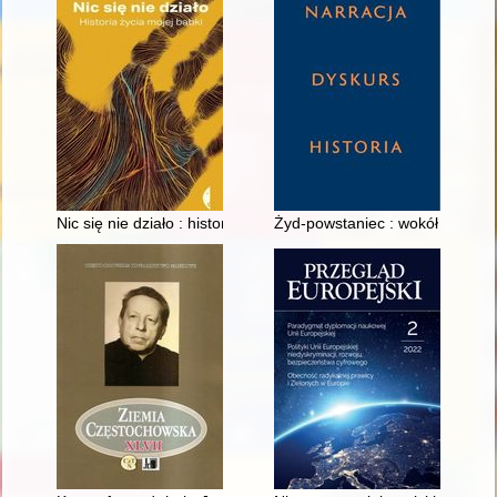
Nic się nie działo : historia życia mojej babki
Żyd-powstaniec : wokół narracj