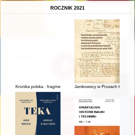
ROCZNIK 2021
Kronika polska : fragment zachowanej kroniki z lat 1516-1531
Janikowscy w Prusach Królewskic