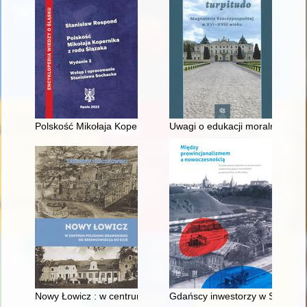
Polskość Mikołaja Kopernika z rodu Ślązaka
Uwagi o edukacji moralnej synó
Nowy Łowicz : w centrum poligonu drawskiego od średniowiecz
Gdańscy inwestorzy w Sopocie :