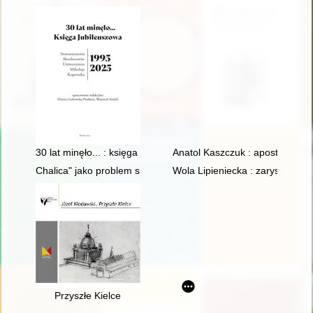
30 lat minęło... : księga jubileuszowa Stowarzyszenia Absolw
Anatol Kaszczuk : apostoł Maryi
Chalica" jako problem społeczno-prawny w międzywojennej prasi
Wola Lipieniecka : zarys dziejó
Przyszłe Kielce