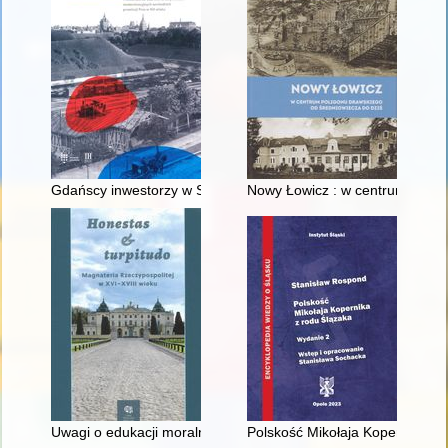
Gdańscy inwestorzy w Sopocie : prestiż finansowy i towarzyski
Nowy Łowicz : w centrum polig
Uwagi o edukacji moralnej synów szlacheckich w XVI-wiecznej 
Polskość Mikołaja Kopernika z 