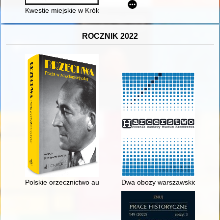
Kwestie miejskie w Królestwie Polskim, czyli O sprawczym dysk
ROCZNIK 2022
Polskie orzecznictwo autorskie 1929-1939 w twórczości Jana 
Dwa obozy warszawskich harc