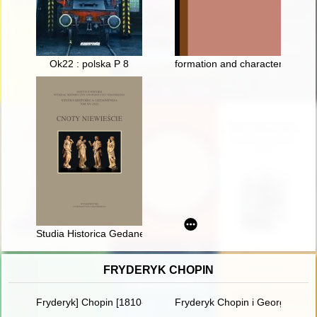
Ok22 : polska P 8
formation and characteristics 
Studia Historica Gedanensia. T. 14 (2023),
FRYDERYK CHOPIN
Fryderyk] Chopin [1810-1849]. Człowiek, dzieło, rezonans
Fryderyk Chopin i George Sand w