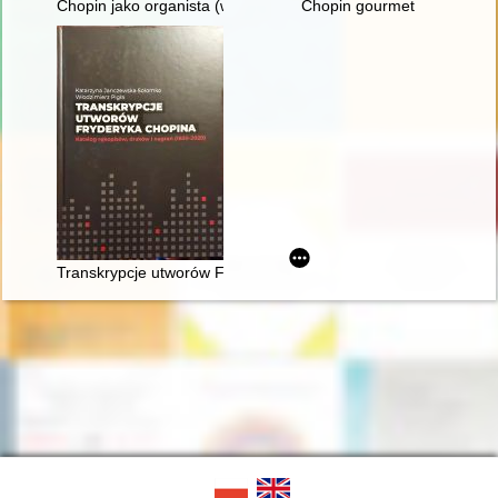
Chopin jako organista (w 150. rocznicę śmierci)
Chopin gourmet
Transkrypcje utworów Fryderyka Chopina : katalog rękopisów,