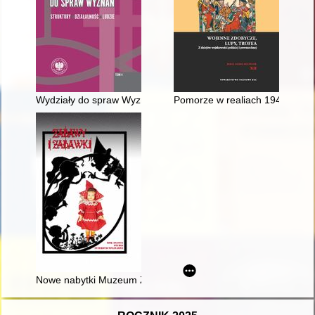
Wydziały do spraw Wyznań w Koninie i Lesznie w latach 1975
Pomorze w realiach 1945 roku -
Nowe nabytki Muzeum Zabawek i Zabawy