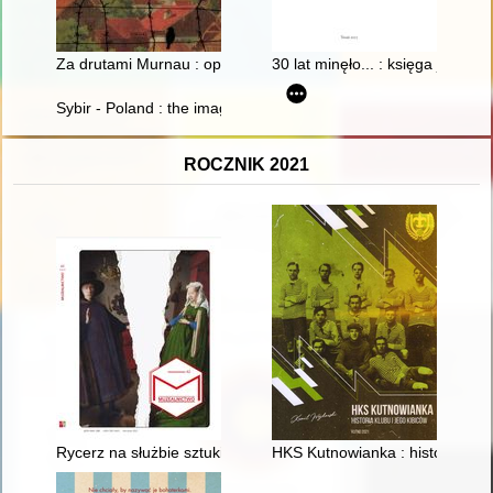
Za drutami Murnau : opowieść ojca i syna
30 lat minęło... : księga jubi
Sybir - Poland : the image of woman-mother in memories and re
ROCZNIK 2021
Rycerz na służbie sztuki : wspomnienie o Hannie Benesz (1947
HKS Kutnowianka : historia klub