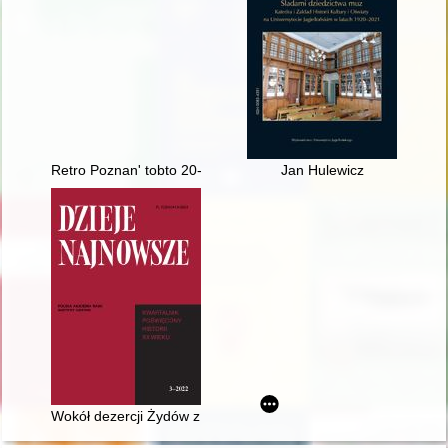
Retro Poznan' tobto 20-tì, 30-tì roki XX stolìttâ
Jan Hulewicz
Wokół dezercji Żydów z Armii Polskiej na Wschodzie i konflik