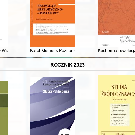
 Wielkopolsce i Prusach Królewskich w okresie przed i po potopie szw
Karol Klemens Poznański, uczony i profesor pozytywis
Kuchenna rewolucja
ROCZNIK 2023