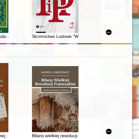
981-1982)
esnego średniowiecza w Pasymiu na Pojezierzu Mazurskim
cudu : cała historia Polski w jednym miejscu
Stronnictwo Ludowe "Wolność" wobec przemian paździe
a
ej : przez ścianę śmierci
Bilans wielkiej rewolucji francuskiej