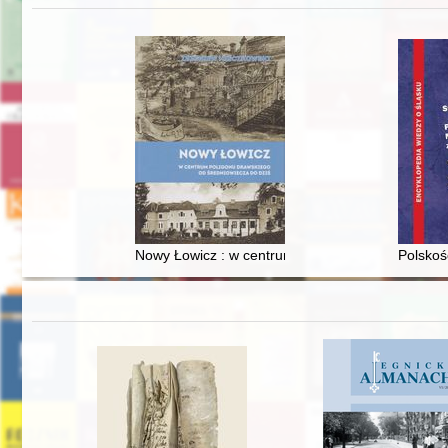
Nowy Łowicz : w centrum poligonu drawskiego od
Polskoś