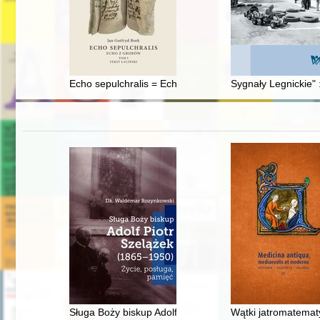
Echo sepulchralis = Echo z grobów. T. 1,
Sygnały Legnickie" 
Sługa Boży biskup Adolf Piotr Szelążek (1865-1950) : ż
Wątki jatromatemat