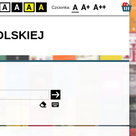
0
D
BW
YB
BY
F0
F1
F2
Czcionka:
OLSKIEJ