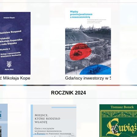
 średniowiecza do dziś
ć Mikołaja Kopernika z rodu Ślązaka
Gdańscy inwestorzy w Sopocie : prest
ROCZNIK 2024