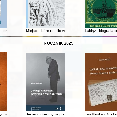
: serwis informacyjny na czas stanu wojennego dla ziemi legnickiej (1
Miejsce, które rodziło władzę : gród z początków wcz
Lubiąż : biografia 
ROCZNIK 2025
ycie, posługa, pamięć
yczne w "Introductorium astrologie compendiosum" Wacława z Krakow
Jerzego Giedroycia przygoda z rewizjonizmem
Jan Kluska z Godow