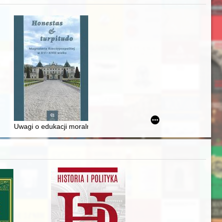
iż finansowy i towarzyski lokalnego mieszczaństwa w 2. poł. XIX w
Uwagi o edukacji moralnej synów szlacheckich w XVI-wiecznej Rze