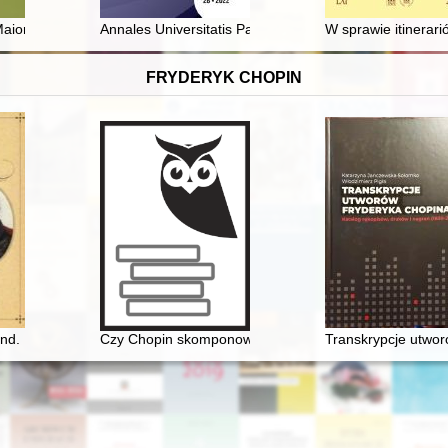
ach 1918-1939
aioris : rocznik Naukowy Fundacji Muzeów Wielkopolskich. T. 8 (202
Annales Universitatis Paedagogicae Cracoviensis. [T.] 
W sprawie itinerar
FRYDERYK CHOPIN
nd. Miłość nie od pierwszego spojrzenia
Czy Chopin skomponował etiudę rewolucyjną?
Transkrypcje utwor