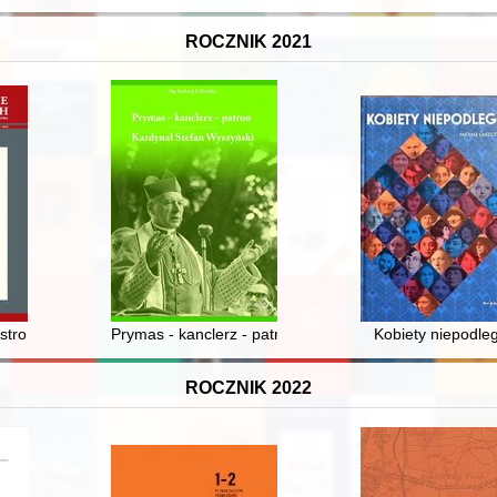
ROCZNIK 2021
Gdańsku drugiej połowy XVII wieku : rekonesans badawczy
lustro w konceptach ks. prof. Sebastiana Piskorskiego
Prymas - kanclerz - patron : Kardynał Stefan Wyszyńsk
Kobiety niepodleg
ROCZNIK 2022