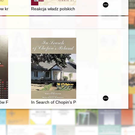
1), Muzeum XXI Wieku. W 100-lecie I Zjazdu Muzeów w Poznaniu 1921
28 (2022)
iów królów wczesnonowożytnej Rzeczypospolitej : na marginesie recenzj
Reakcja władz polskich na ograniczenie praw mniejszośc
ów Fryderyka Chopina : katalog rękopisów, druków i nagrań (1830-202
In Search of Chopin's Poland