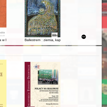
edzkim
ta
 w II Rzeczypospolitej
Ballestrem : ziemia, kapitał, wojna