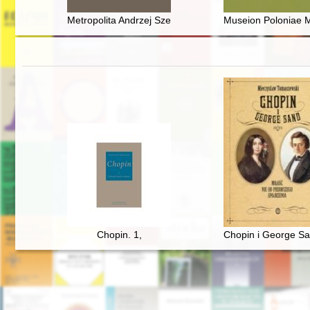
Metropolita Andrzej Szeptycki a państwo polskie w lat
Museion Poloniae M
Chopin. 1,
Chopin i George Sa