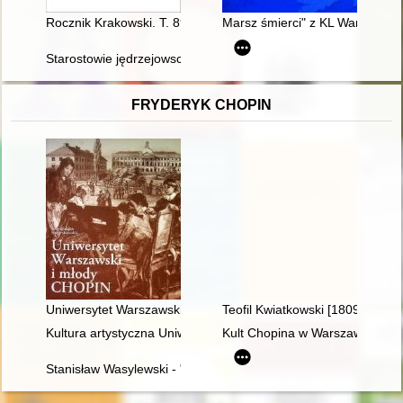
Rocznik Krakowski. T. 89 (2023)
Marsz śmierci" z KL Warschau 
Starostowie jędrzejowscy w Drugiej Rzeczypospolitej
FRYDERYK CHOPIN
Uniwersytet Warszawski i młody Chopin
Teofil Kwiatkowski [1809-1891] 
Kultura artystyczna Uniwersytetu Warszawskiego. Ars et educa
Kult Chopina w Warszawie pod 
Stanisław Wasylewski - "opolanin z wyboru" o Fryderyku Chopi