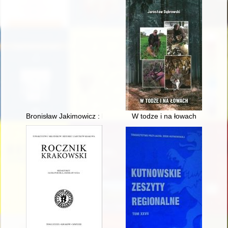
Bronisław Jakimowicz : kawaler Orderu Virtuti Militari : wspom
W todze i na łowach