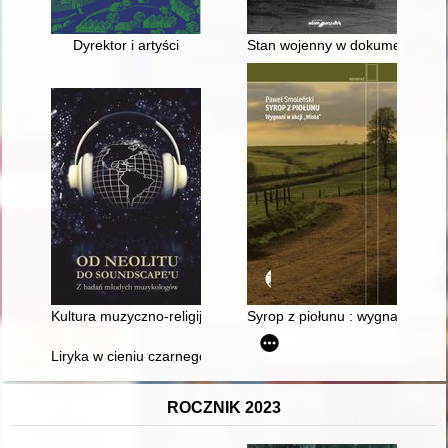
Dyrektor i artyści
Stan wojenny w dokumentach Ar
Kultura muzyczno-religijna parafii pw. św. Jana Chrzciciela w N
Syrop z piołunu : wygnani w akcj
Liryka w cieniu czarnego orła : kartka z czasów okołolistopad
ROCZNIK 2023