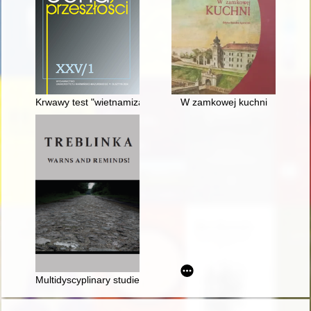
Krwawy test "wietnamizacji" z perspektywy wywiadu wojskowe
W zamkowej kuchni
Multidyscyplinary studies at the site of the extermination cam