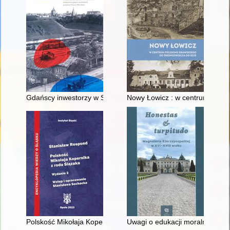
Gdańscy inwestorzy w Sopocie : prestiż finansowy i towarzyski
Nowy Łowicz : w centrum polig
Polskość Mikołaja Kopernika z rodu Ślązaka
Uwagi o edukacji moralnej synó