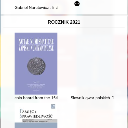
Gabriel Narutowicz : 5 dni i jedno przesłanie
ROCZNIK 2021
coin hoard from the 16th century found during archaeological e
Słownik gwar polskich. T. 10 z. 