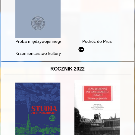
Próba międzywojennego "soft-power" na kierunku litewskim - Wil
Podróż do Prus
Krzemieniarstwo kultury amfor kulistych na Kujawach w świetle
ROCZNIK 2022