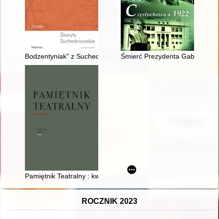
Bodzentyniak" z Suchedniowa : wspomnienie o Jerzym Fąfarze : 
Śmierć Prezydenta Gabriela Na
Pamiętnik Teatralny : kwartalnik poświęcony historii i krytyce t
ROCZNIK 2023