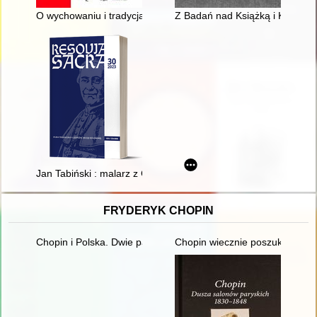
O wychowaniu i tradycjach lotniczych słów kilka = A few words a
Z Badań nad Książką i Księgozbi
Jan Tabiński : malarz z Galicji
FRYDERYK CHOPIN
Chopin i Polska. Dwie pasje życia Gastona Belotti [1920-1985]
Chopin wiecznie poszukiwany. 