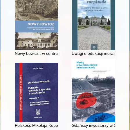
Nowy Łowicz : w centrum poligonu drawskiego od średniowiecz
Uwagi o edukacji moralnej synó
Polskość Mikołaja Kopernika z rodu Ślązaka
Gdańscy inwestorzy w Sopocie :