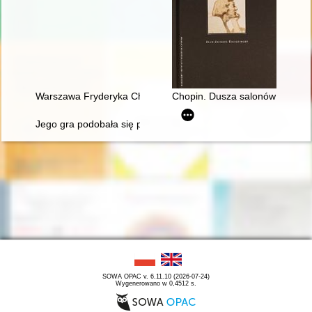
Warszawa Fryderyka Chopina
Chopin. Dusza salonów parysk
Jego gra podobała się przede wszystkim damom... Chopin i ko
SOWA OPAC v. 6.11.10 (2026-07-24)
Wygenerowano w 0,4512 s.