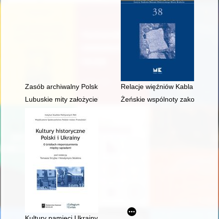
Zasób archiwalny Polskiej Misji Katolickiej we Francji : inwentar
Relacje więźniów Kabla zebran
Lubuskie mity założycielskie w perspektywie badań noworegio
Żeńskie wspólnoty zakonne w (ar
Kultury pamięci Ukrainy i Polski w związkach wzajemnych i po