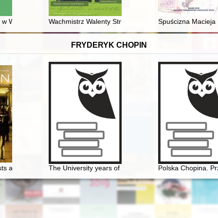
sesji z okazji 100-lecia Miasta Kartuzy
a w Wieluniu w świetle poświadczenia notariusza Antoniego Kowalskieg
Wachmistrz Walenty Struzik - ułan 1 Pułku Ułanów Kr
Spuścizna Macieja 
FRYDERYK CHOPIN
n, Krasiński, Norwid
ts and scholars
The University years of Fryderyk Chopin
Polska Chopina. P