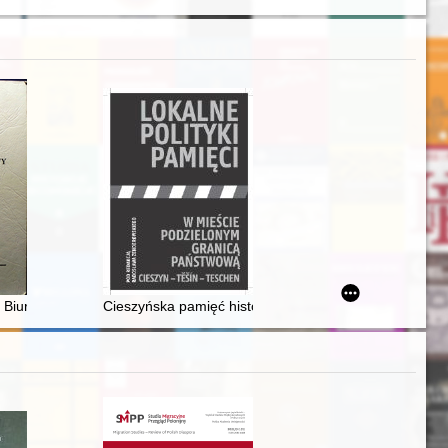
istycznego w Siedlcach. Nr 10
iążek z zakresu historii wiedzy
Biura Historycznego w obchody stulecia powstania listopadowego
Cieszyńska pamięć historyczna, czyli tramwajem do kr