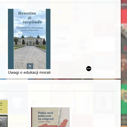
iż finansowy i towarzyski lokalnego mieszczaństwa w 2. poł. XIX w
Uwagi o edukacji moralnej synów szlacheckich w XVI-wiecznej Rze