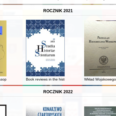
ROCZNIK 2021
1989
czasopismo naukowe Instytutu Historii Uniwersytetu Przyrodniczo-Human
Book reviews in the history of knowledge = Recenzje ks
Wkład Wojskowego 
ROCZNIK 2022