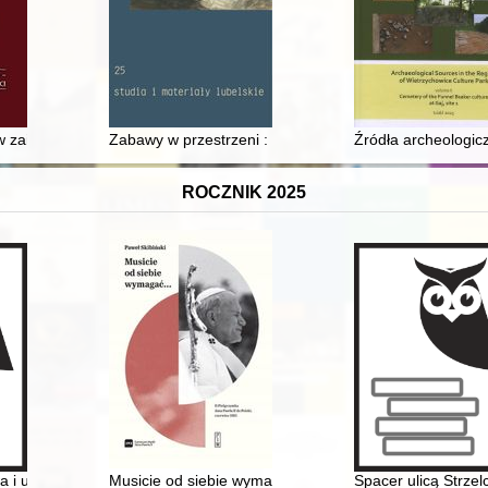
 w zainteresowaniach archeologów od XIX do połowy XX wieku
Zabawy w przestrzeni : "Rzeźba napowietrzna" Edward
Źródła archeologicz
ROCZNIK 2025
iasta
a i upowszechniająca badania naukowe Ośrodka Badań Historii Kobiet 
Musicie od siebie wymagać... : II pielgrzymka Jana Paw
Spacer ulicą Strze