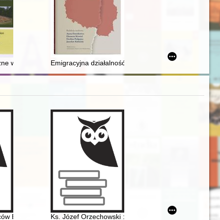
a Krasińskiego = Games in space : Edward Krasiński's "Overhead scul
ne w rejonie Parku Kulturowego Wietrzychowice. T. 2, Archaeological so
Emigracyjna działalność i myśl polityczna Jędrzeja Gie
Instytutu Studiów Kobiecych w 2024 r
ła II do Polski, czerwiec 1983
lców Bytomskich w Opolu
Ks. Józef Orzechowski : na okoliczność: roku jubileus