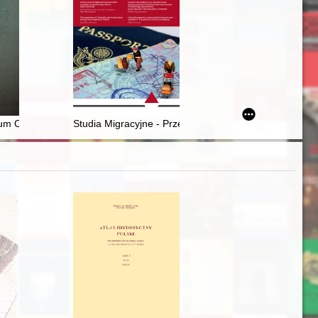
um Obywatelskich Inicjatyw Ustawodawczych NSZZ "Solidarność"
Studia Migracyjne - Przegląd Polonijny. R. 48, nr 3 (20