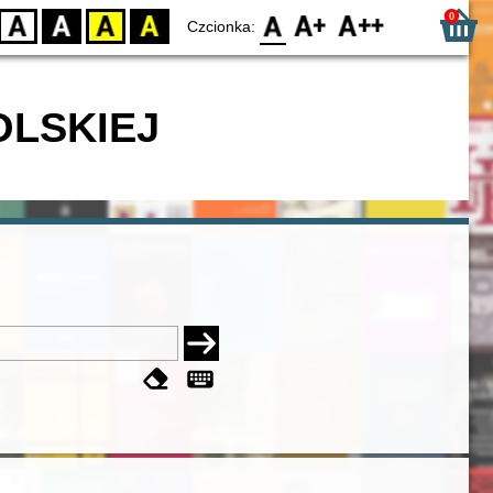
0
D
BW
YB
BY
F0
F1
F2
Czcionka:
OLSKIEJ