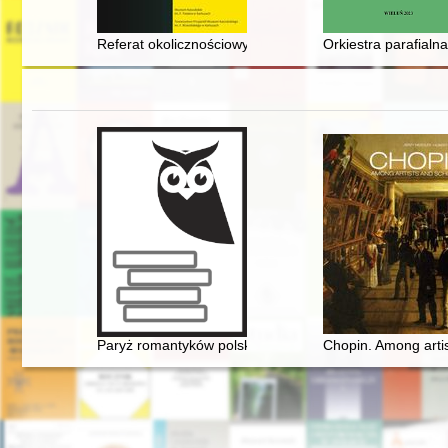
Referat okolicznościowy wygłoszony podczas uroczystej 
Orkiestra parafialn
Paryż romantyków polskich: Mickiewicz, Słowacki, Chopi
Chopin. Among artis