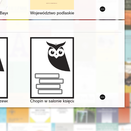
o (1846)
echowieckich z Łobzowa
Bayera w zbiorach rękopiśmiennych Biblioteki Naukowej PAU i PAN w 
Województwo podlaskie w drugiej połowie XVI wieku. C
rzewodnik po miejscach związanych z pobytem kompozytora
Chopin w salonie księcia Antoniego Radziwiłła". Nowe