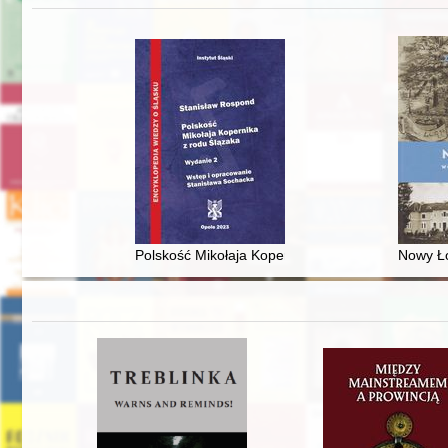
Polskość Mikołaja Kopernika z rodu Ślązaka
Nowy Ło