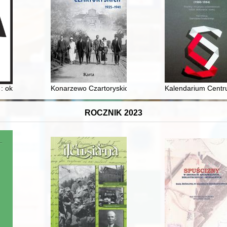
a : okruchy wspomnień : nieprawdopodobne a jednak
Konarzewo Czartoryskich : 1925-1941
Kalendarium Centr
ROCZNIK 2023