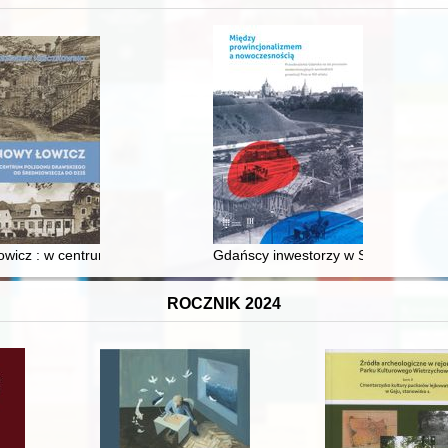
wicz : w centrum poligonu drawskiego od średniowiecza do dziś
Gdańscy inwestorzy w Sopocie : prest
ROCZNIK 2024