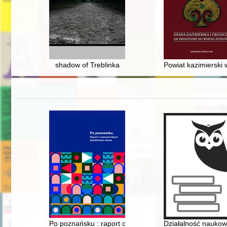
shadow of Treblinka
Powiat kazimierski
Po poznańsku : raport o niematerialnym dziedzictwie m
Działalność naukow