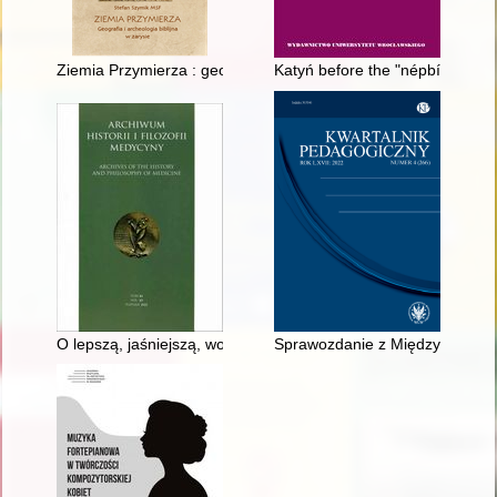
Ziemia Przymierza : geografia i archeologia biblijna w zarysie
Katyń before the "népbíróságok"
O lepszą, jaśniejszą, wolną od duchowo obcego elementu przyszł
Sprawozdanie z Międzynarodowej