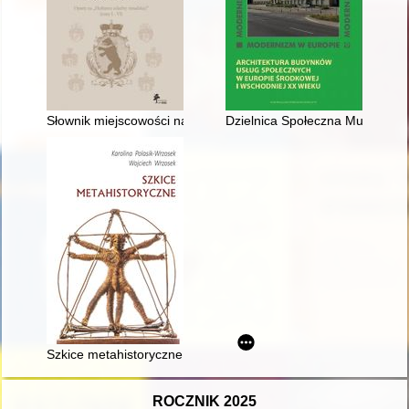
Słownik miejscowości na Żmudzi : oparty na "Herbarzu szlachty
Dzielnica Społeczna Muranów w 
Szkice metahistoryczne
ROCZNIK 2025