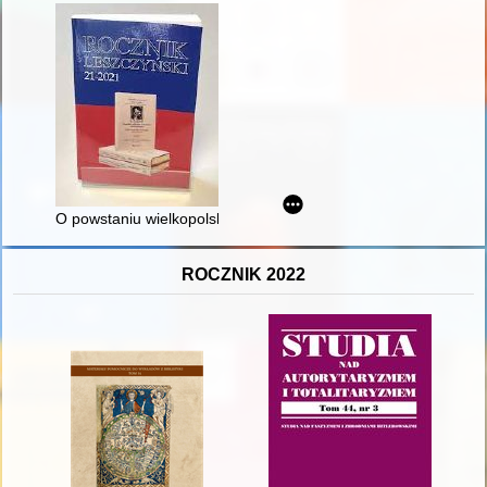
O powstaniu wielkopolskim w jego setną rocznicę - recenzja]
ROCZNIK 2022