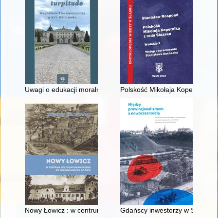
Uwagi o edukacji moralnej synów szlacheckich w XVI-wiecznej 
Polskość Mikołaja Kopernika z 
Nowy Łowicz : w centrum poligonu drawskiego od średniowiecz
Gdańscy inwestorzy w Sopocie :