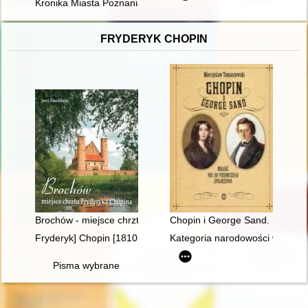
Kronika Miasta Poznania. 2023, [nr] 3,
FRYDERYK CHOPIN
Brochów - miejsce chrztu Fryderyka Chopina
Chopin i George Sand. Miłość n
Fryderyk] Chopin [1810-1849] i George Sand [1804-1876] miło
Kategoria narodowości w recepc
Pisma wybrane