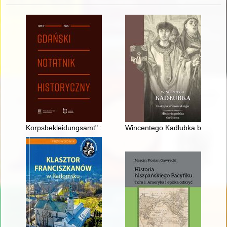
Korpsbekleidungsamt" : geneza : przyczynek do studium arch
Wincentego Kadłubka biskupa k