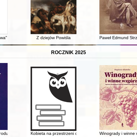
zeczypospolitej Polskiej i Polskiej Rzeczypospolitej Ludowej w Ameryc
a" - frapująca lektura
Z dziejów Powiśla
Paweł Edmund Strze
ROCZNIK 2025
wiązane z realizacją projektu "Patriotki i obywatelki. Polki w kulturze 
 rodu od 1153 roku
Kobieta na przestrzeni dziejów. T. 7
Winogrady i winne 