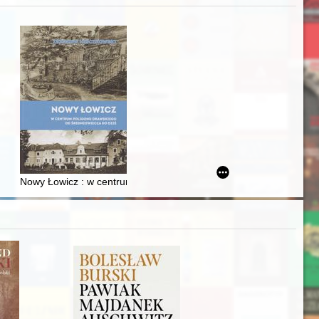
zczaństwa w 2. poł. XIX w
Ślązaka
Nowy Łowicz : w centrum poligonu drawskiego od średniowiecza d