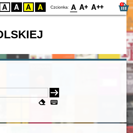
0
D
BW
YB
BY
F0
F1
F2
Czcionka:
OLSKIEJ