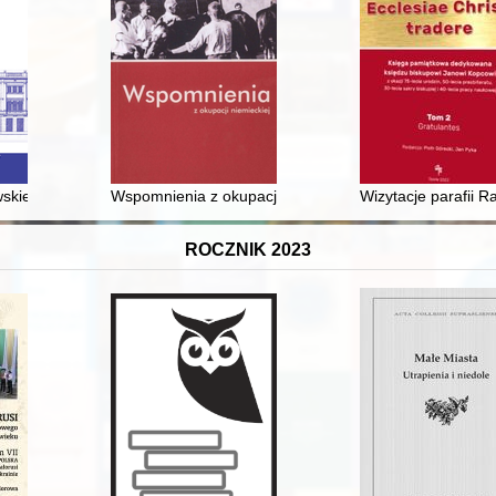
icznych z 2019 i 2020 roku
skiego w pozyskaniu dla krakowskich instytucji zbiorów Karola Rogaw
Wspomnienia z okupacji niemieckiej : pamiętnik więźn
Wizytacje parafii R
ROCZNIK 2023