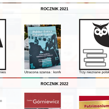
ROCZNIK 2021
trop
mieszkańcy. T. 4
Utracona szansa : konferencja państw Europy Wschodnie
Trzy nieznane polsk
ROCZNIK 2022