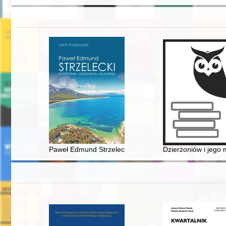
Paweł Edmund Strzelecki : podróżnik - odkrywca - filan
Dzierżoniów i jego 