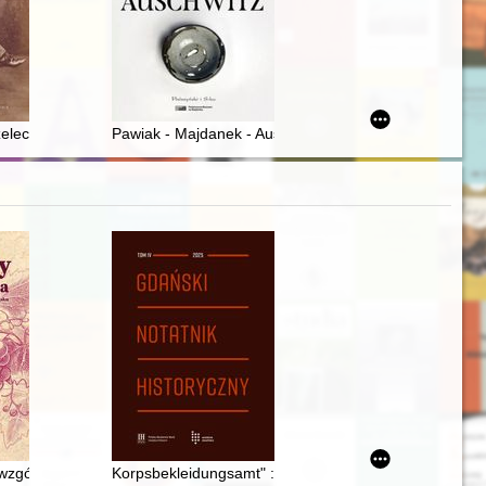
e Łacińskiej po 1945 r. : dokumenty dyplomatyczne
lecki wielki podróżnik i odkrywca z Wielkopolski
Pawiak - Majdanek - Auschwitz
narodowej i europejskiej" (6-7 czerwca 2025 r.)
wzgórza : uprawa i produkcja wina na średniowiecznym Śląsku
Korpsbekleidungsamt" : geneza : przyczynek do stud