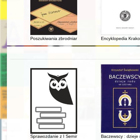
Poszukiwania zbrodniarzy hitlerowskich przez władze R
Encyklopedia Krakow
Sprawozdanie z I Seminarium warsztatowego - działania z
Baczewscy : dzieje