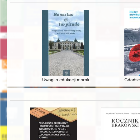
Uwagi o edukacji moralnej synów szlacheckich w 
Gdańscy