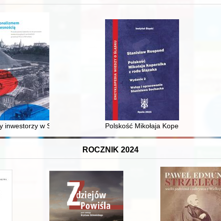
XVI-wiecznej Rzeczypospolitej
 inwestorzy w Sopocie : prestiż finansowy i towarzyski lokalnego mies
Polskość Mikołaja Kopernika z rodu 
ROCZNIK 2024