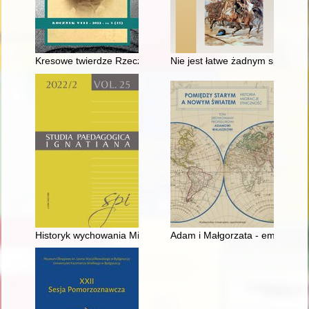
Kresowe twierdze Rzeczpospolitej : historia i współczesność w 
Nie jest łatwe żadnym sposobem
Historyk wychowania Mieczysław Iwanicki (1928-2005) i jego a
Adam i Małgorzata - emigracyj