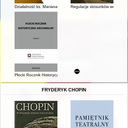
Działalność ks. Mariana Leona Fulmana na rzecz bibliotek par
Regulacje stosunków wodnych w
Płocki Rocznik Historyczno-Archiwalny. T. 15 (2023)
FRYDERYK CHOPIN