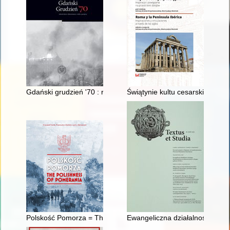
Gdański grudzień '70 : rekonstrukcja, dokumentacja, walka z 
Świątynie kultu cesarskiego w s
Polskość Pomorza = The polishness of Pomerania
Ewangeliczna działalność unick