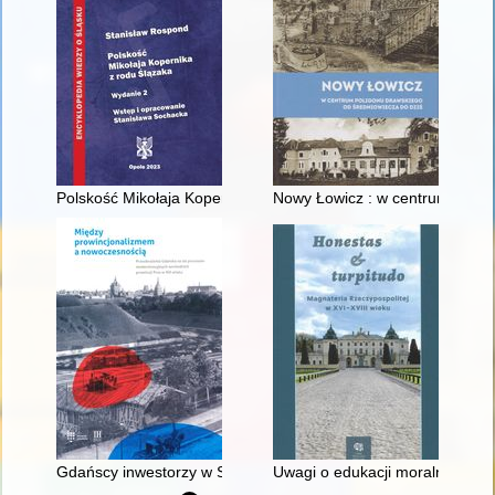
Polskość Mikołaja Kopernika z rodu Ślązaka
Nowy Łowicz : w centrum polig
Gdańscy inwestorzy w Sopocie : prestiż finansowy i towarzyski
Uwagi o edukacji moralnej synó