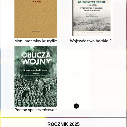
Monumentalny krucyfiks z kościoła świętej Trójcy w Görlitz : hi
Województwo bełskie (1462-1772
Pomoc społeczeństwa dla żołnierza polskiego w okresie wojny
ROCZNIK 2025