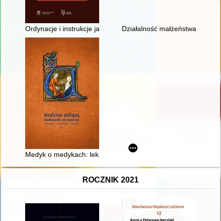
Ordynacje i instrukcje jako źródło do dziejów prawa szpitalneg
Działalność małżeństwa Biedra
Medyk o medykach: lekarze w dziele "Chronica Polonorum" M
ROCZNIK 2021