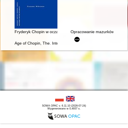
Fryderyk Chopin w oczach Rosjan. Antologia. Friderik źopen g
Opracowanie mazurków Chopina 
Age of Chopin, The. Interdisciplinary inquiries
SOWA OPAC v. 6.11.10 (2026-07-24)
Wygenerowano w 0,4937 s.