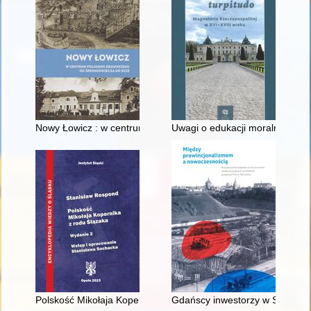
Nowy Łowicz : w centrum poligonu drawskiego od średniowiecz
Uwagi o edukacji moralnej synó
Polskość Mikołaja Kopernika z rodu Ślązaka
Gdańscy inwestorzy w Sopocie :