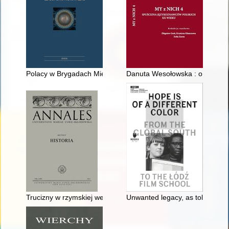
Polacy w Brygadach Międzynarodowych podczas hiszpańskiej w
Danuta Wesołowska : o jasnej i 
Trucizny w rzymskiej weterynarii : zastosowanie roślin z rod
Unwanted legacy, as told by its