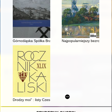
Górnośląska Spółka Bracka, jej rozwój, lazarety i lecznice
Najpopularniejszy bezrobotny II
Drodzy moi" : listy Czesława Słubickiego do rodziny