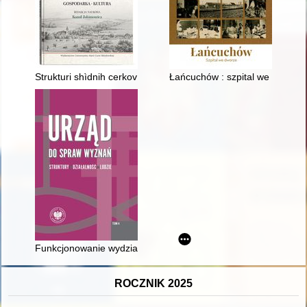
Strukturi shìdnih cerkov na teritorìï belz'kogo voêvodstva v d
Łańcuchów : szpital we dworze
Funkcjonowanie wydziałów do spraw wyznań w pierwszej połow
ROCZNIK 2025