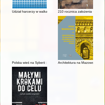
Udział harcerzy w walkach o niepodległość Rzeczypospolitej Po
210 rocznica założenia Gimnaz
Polska wieś na Syberii : Wierszyna w świetle historii mówionej
Architektura na Mazowszu od k