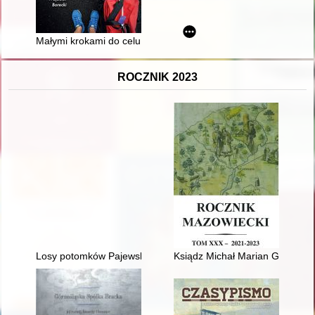
Małymi krokami do celu czyli Jak zostałem emigrantem
ROCZNIK 2023
Losy potomków Pajewskich i Piotrowskich : właścicieli majątku 
Ksiądz Michał Marian Grzybows