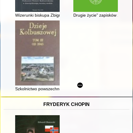
Wizerunki biskupa Zbigniewa Oleśnickiego i początki portretu 
Drugie życie" zapisków z okupo
Szkolnictwo powszechne w Kolbuszowej (XVIII-XXI w.)
FRYDERYK CHOPIN