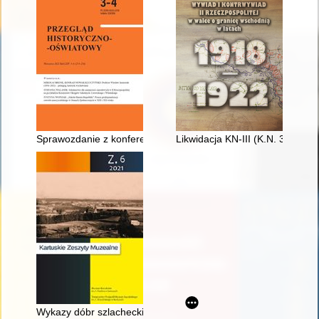
Sprawozdanie z konferencji popularnonaukowej "Losy nauczycie
Likwidacja KN-III (K.N. 3) a ut
Wykazy dóbr szlacheckich dla okręgu kartuskiego z lat 1833-1