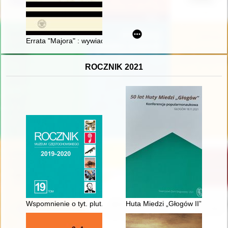
Errata "Majora" : wywiad rzeka z Dariuszem Olszewskim
ROCZNIK 2021
Wspomnienie o tyt. plut. Wincentym Papińskim, zawodowym po
Huta Miedzi „Głogów II” – wczor