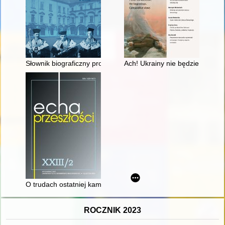
Słownik biograficzny profesorów uniwersytetów Drugiej Rzeczyp
Ach! Ukrainy nie będzie!" : o sp
O trudach ostatniej kampanii Antygonosa Monofthalmosa przec
ROCZNIK 2023