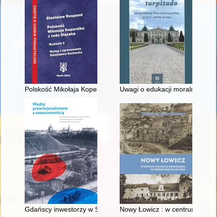
Polskość Mikołaja Kopernika z rodu Ślązaka
Uwagi o edukacji moralnej synó
Gdańscy inwestorzy w Sopocie : prestiż finansowy i towarzyski
Nowy Łowicz : w centrum polig