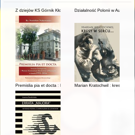
Z dziejów KS Górnik Kłodawa
Działalność Polonii w Austrii na
Premislia pia et docta : Instytut Teologiczny i Wyższe Semi
Marian Kratochwil : kresy w ser