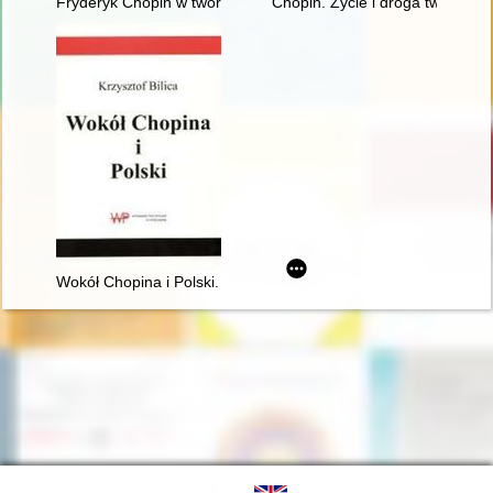
Fryderyk Chopin w twórczości Jarosława Iwaszkiewicza (w roku
Chopin. Życie i droga twórcza
Wokół Chopina i Polski. Siedem szkiców