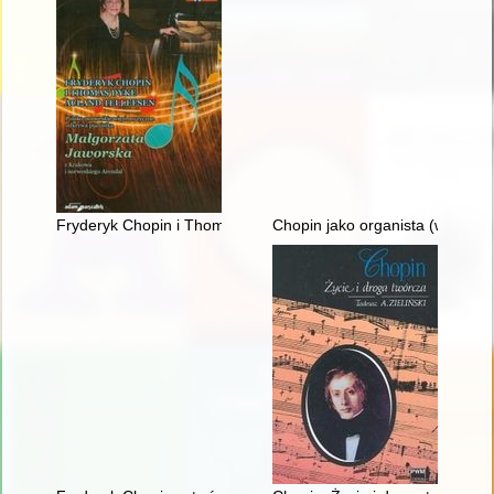
Fryderyk Chopin i Thomas Dyke Acland Tellefsen. Polsko-norw
Chopin jako organista (w 150. r