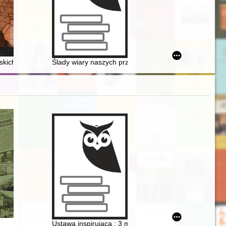
kich oraz Feliks Kazimierz Potoccy w staropolskiej świątyni rodowej chwa
Ślady wiary naszych przodków : kaplice, kapliczki, fig
Ustawa inspirująca : 3 maj 1791 roku