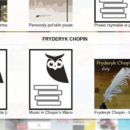
 Biblioteki Uniwersytetu Łódzkiego)
marłych na przestrzeni wieków
Perevody polʹskih pisatelejv russko-evrejskoj periodike
Prawo rzymskie w 
FRYDERYK CHOPIN
ta (w 150. rocznicę śmierci)
Music in Chopin's Warsaw
Fryderyk Chopin - l