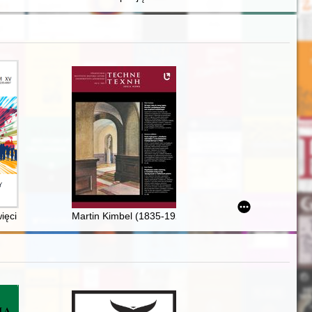
niu w latach 1861-1945
ęci i błogosławieni na przestrzeni wieków
Martin Kimbel (1835-1921) : przyczynek do historii wn