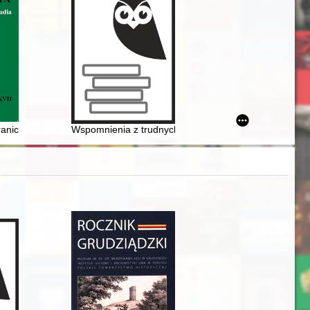
f modernization : Rzeszów against the background of the largest cities i
ranice na Bałkanach i w Europie Środkowej a praktyka życia codzienne
Wspomnienia z trudnych czasów