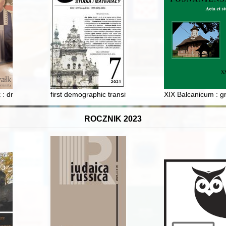
u"
 : droga do świętości ks. Kazimierza Hamerszmita
first demographic transition in Galicia as an element o
XIX Balcanicum : g
ROCZNIK 2023