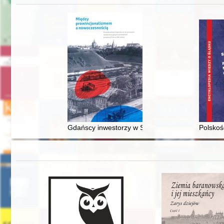
Gdańscy inwestorzy w Sopocie : prestiż finansowy
Polskoś