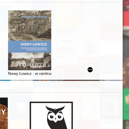
acheckich w XVI-wiecznej Rzeczypospolitej
Nowy Łowicz : w centrum poligonu drawskiego od średniowiecza d