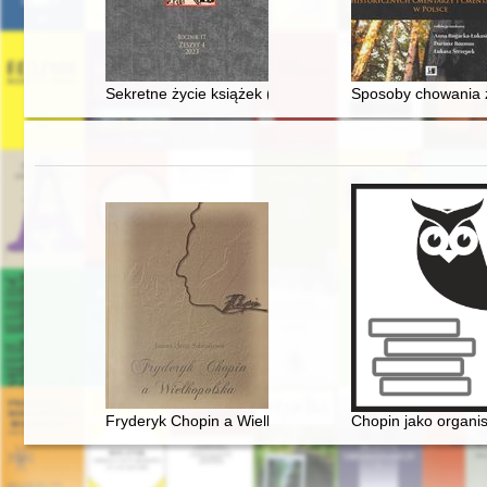
Sekretne życie książek (na przykładzie pewnego tomu z
Sposoby chowania z
Fryderyk Chopin a Wielkopolska
Chopin jako organis