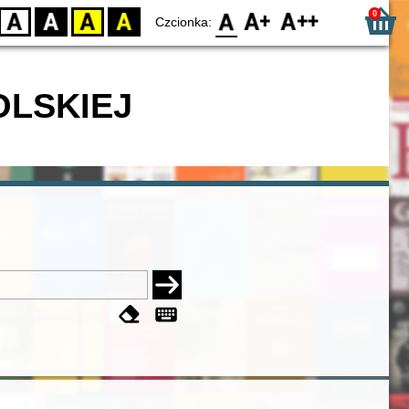
0
D
BW
YB
BY
F0
F1
F2
Czcionka:
OLSKIEJ