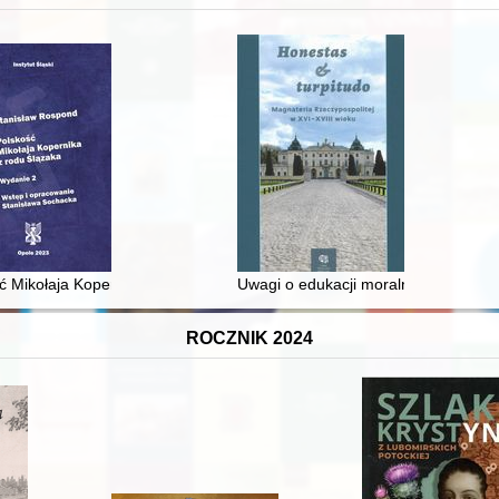
 i towarzyski lokalnego mieszczaństwa w 2. poł. XIX w
ć Mikołaja Kopernika z rodu Ślązaka
Uwagi o edukacji moralnej synów szl
ROCZNIK 2024