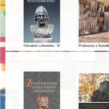
Odnaleźć człowieka : 50 lat plebiscytu "Płocczanin Rok
Proboszcz z Suwałk