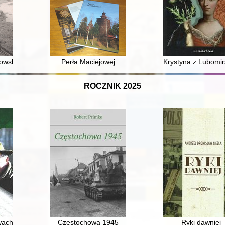
owskiej na przestrzeni wieków : zarys dziejów
Perła Maciejowej
Krystyna z Lubomirs
ROCZNIK 2025
medykamenty wyrabiane domowym sposobem (druga połowa XVIII wieku)
ach i Pomorzu w latach 1867-1939
Częstochowa 1945
Ryki dawniej