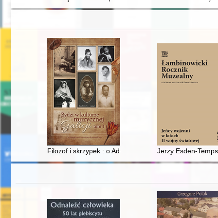
Filozof i skrzypek : o Adolfie Billigu (1900-1944)
Jerzy Esden-Temps