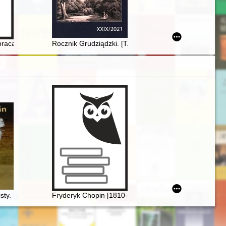
 vtoroj poloviny XIX veka = Tłumaczenia polskich pisarzy w czasopismach
pracach Marcelego Chlamtacza - recenzja]
Rocznik Grudziądzki. [T.] 29 (2021)
isty. Skarbiec spuścizny epistolarnej w zbiorach polskich (wybór)
Fryderyk Chopin [1810-1949] wśród Polaków na obczy