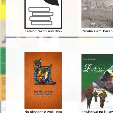
Katalog rękopisów Biblioteki Polskiej w Paryżu. T. 19,
Parafie ziemi baran
Na ukąszenie żmii i psa wściekłego" : receptury na 
Łowiectwo na Kujaw