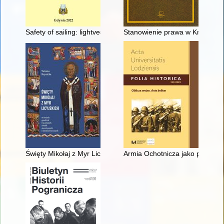
Safety of sailing: lightvessels built in Kaiserliche Werft Danz
Stanowienie prawa w Królestw
Święty Mikołaj z Myr Licyjskich : w świetle greckich i łacińskic
Armia Ochotnicza jako przykład 