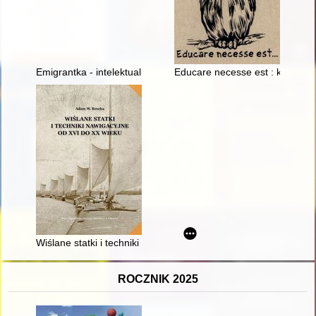
Emigrantka - intelektualistka : przypadek Aurelii Wyleżyńskiej :
Educare necesse est : kobieta 
Wiślane statki i techniki nawigacyjne od XVI do XX wieku
ROCZNIK 2025