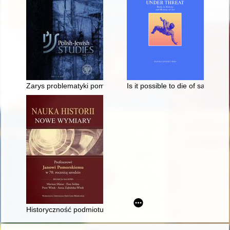
Zarys problematyki pomocy udzielanej Żydom podczas okupacj
Is it possible to die of sadness
Historyczność podmiotu