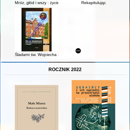
Mróz, głód i wszy : życie codzienne Wyklętych : na podstawie re
Rekapitulując
Śladami św. Wojciecha - Adalberta i jeszcze dalej
ROCZNIK 2022