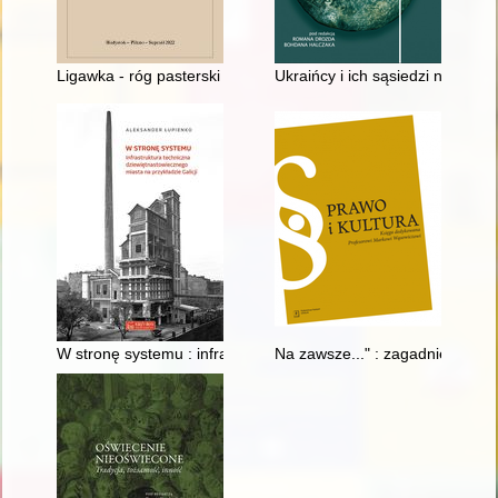
Ligawka - róg pasterski : fenomen rzemiosła kultury materialn
Ukraińcy i ich sąsiedzi na przest
W stronę systemu : infrastruktura techniczna dziewiętnastowie
Na zawsze..." : zagadnienie akt