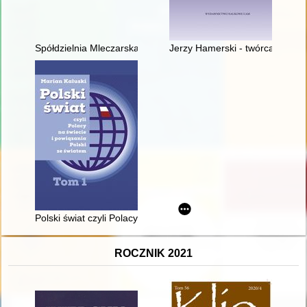
Spółdzielnia Mleczarska Mlekpol w 4. dekadzie działalności (2
Jerzy Hamerski - twórca poznańs
Polski świat czyli Polacy na świecie i powiązania Polski ze świa
ROCZNIK 2021