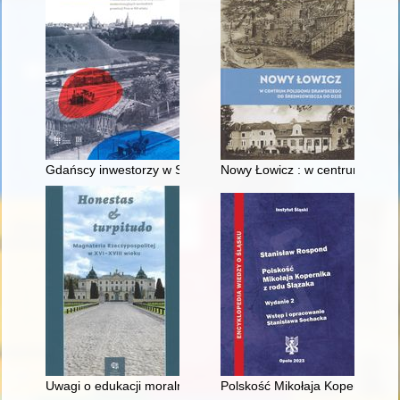
Gdańscy inwestorzy w Sopocie : prestiż finansowy i towarzyski
Nowy Łowicz : w centrum polig
Uwagi o edukacji moralnej synów szlacheckich w XVI-wiecznej 
Polskość Mikołaja Kopernika z 