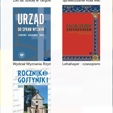
190 lat Szkoły w Targowej Górce : z nadzieją w przyszłość... :
Sprawozdanie Koła Miłośników 
Wydział Wyznania Rzymskokatolickiego Urzędu do spraw Wyz
Lehahayer : czasopismo poświę