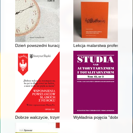
Dzień powszedni kuracjusza w uzdrowisku w Krynicy Morskiej 
Lekcja malarstwa profesora Ball
Dobrze walczycie, trzymajcie się, bo już to długo trwać nie b
Wykładnia pojęcia "dobrej wiary