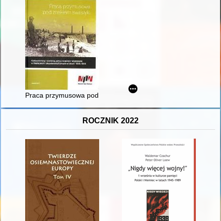
Praca przymusowa pod znakiem swastyki : cudzoziemscy robotn
ROCZNIK 2022