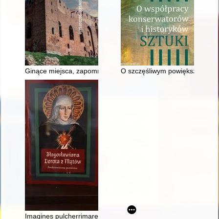
Ginące miejsca, zapomniane historie kujawsko-pomorskie
O szczęśliwym powiększaniu się
Imagines pulcherrimare" : kategoria piękna w mistyce bł. Dorot