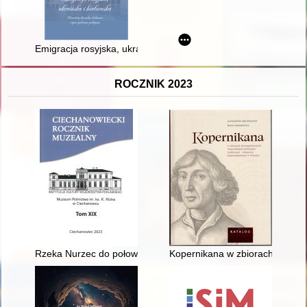
Emigracja rosyjska, ukraińska i białoruska : konteksty literacki
ROCZNIK 2023
Rzeka Nurzec do połowy XX wieku
Kopernikana w zbiorach ikonogra