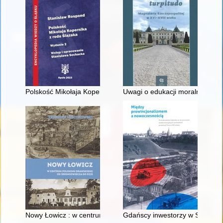
Polskość Mikołaja Kopernika z rodu Ślązaka
Uwagi o edukacji moralnej synó
Nowy Łowicz : w centrum poligonu drawskiego od średniowiecz
Gdańscy inwestorzy w Sopocie :