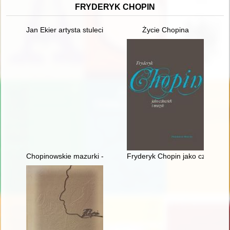
FRYDERYK CHOPIN
Jan Ekier artysta stulecia - w darze Chopinowi. Księga dedykow
Życie Chopina
Chopinowskie mazurki - czyli folklor a pojęcie muzyki narodowe
Fryderyk Chopin jako człowiek 