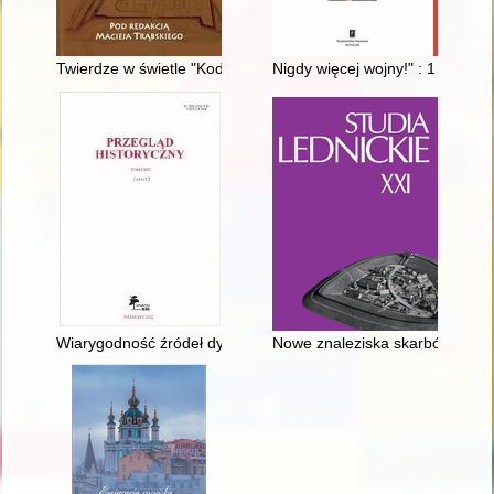
Twierdze w świetle "Kodeksu wojskowego Piotra I z 1716 roku"
Nigdy więcej wojny!" : 1 wrześn
Wiarygodność źródeł dyplomatycznych dokumentujących konfli
Nowe znaleziska skarbów i mon