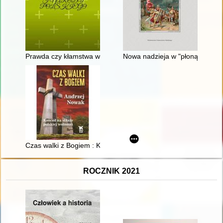
Prawda czy kłamstwa w historii Polski i narodu polskiego
Nowa nadzieja w "płonącym świe
Czas walki z Bogiem : Kościół na straży polskiej wolności
ROCZNIK 2021