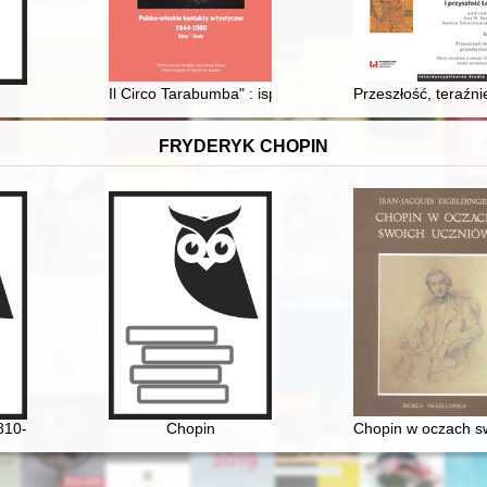
Z. 9,
Il Circo Tarabumba" : ispirazioni italiane al Teatr Grot
Przeszłość, teraźni
FRYDERYK CHOPIN
810-1849]
Chopin
Chopin w oczach s