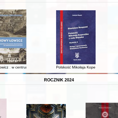
XVI-wiecznej Rzeczypospolitej
wicz : w centrum poligonu drawskiego od średniowiecza do dziś
Polskość Mikołaja Kopernika z rodu 
ROCZNIK 2024