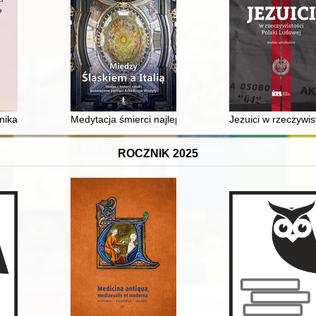
i pustelnica
onikach regularnych luterańskich z Czerwińska zachowane w Bibliotece
Medytacja śmierci najlepszą filozofią : o roli emblematy
Jezuici w rzeczywis
ROCZNIK 2025