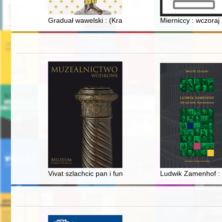
Graduał wawelski : (Kraków, AiBKKK, Ms 45) : studium
Mierniccy : wczoraj 
Vivat szlachcic pan i fundator woyska..." : napisy i r
Ludwik Zamenhof : l