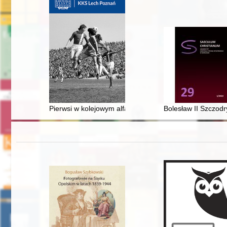
Pierwsi w kolejowym alfabecie : Teodor Anioła i Edmund
Bolesław II Szczodr