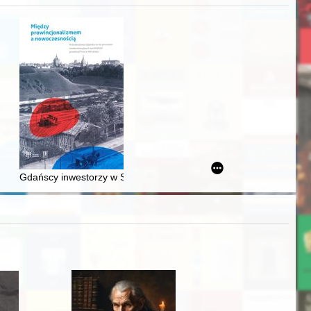
Ślązaka
Gdańscy inwestorzy w Sopocie : prestiż finansowy i towarzyski lo