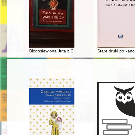
Błogosławiona Juta z Chełmży (ok. 1220-1260) : wdowa 
Stare druki po kan