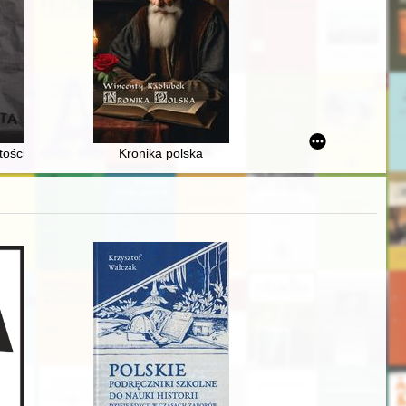
 Uniwersyteckiej w Warszawie
ki w kulturze funeralnej na dworze księcia szczecińskiego Filipa II
tości Polski Ludowej : wybór artykułów
Kronika polska