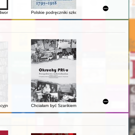
woru : podróż w czasie i przestrzeni
Polskie podręczniki szkolne do nauki historii : dzieje
ku
ozdanie z roku jubileuszowego
acyjno-bibliograficzna Pedagogicznej Biblioteki Wojewódzkiej w Opolu
Chciałam być Szarikiem