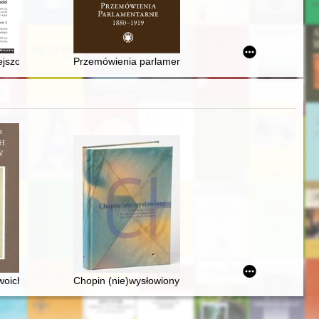
eska di Cracovia (1945, 1949)
ejszość i przyszłość Łodzi. T. 2, zbiór studiów z okazji 200 lat Łodzi pr
Przemówienia parlamentarne 1880-1919
woich uczniów
Chopin (nie)wysłowiony : wokół listów Chopina... : k