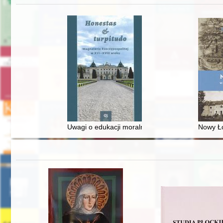
Uwagi o edukacji moralnej synów szlacheckich w 
Nowy Ło