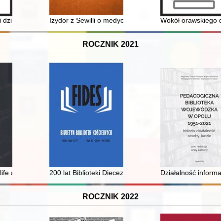
 przypadku
i dziś
Izydor z Sewilli o medycynie ("Etymologie", księga IV)
Wokół orawskiego d
ROCZNIK 2021
ysunki na szablach zwolenników Targowicy oraz ich naśladowców w XX wie
ife and work : reminiscences
200 lat Biblioteki Diecezjalnej w Sandomierzu : spraw
Działalność inform
ROCZNIK 2022