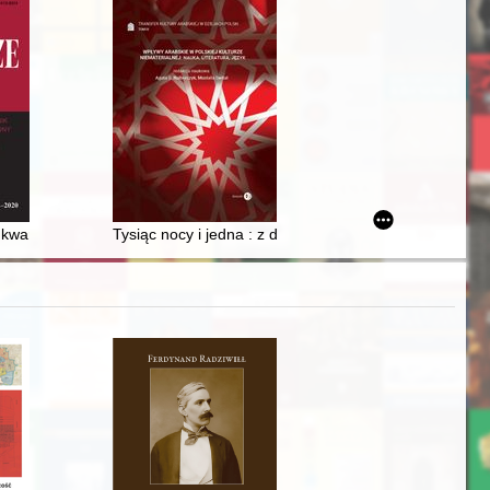
kwartalnik poświęcony historii XX wieku. R. 53, nr 2 (2021)
Tysiąc nocy i jedna : z dziejów topiki orientalnej w liter