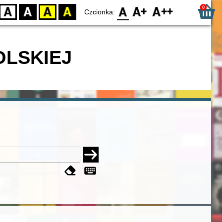
0
D
BW
YB
BY
F0
F1
F2
Czcionka:
OLSKIEJ