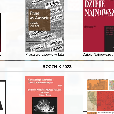
 Białas
y - recenzja]
Prasa we Lwowie w latach 1918-1945
Dzieje Najnowsze : 
ROCZNIK 2023