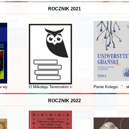
ROCZNIK 2021
nej
w wybranych źródłach średniowiecznych
O Mikołaju Tereinskim raz jeszcze : kontekst historycz
Panie Kolego..." :
ROCZNIK 2022