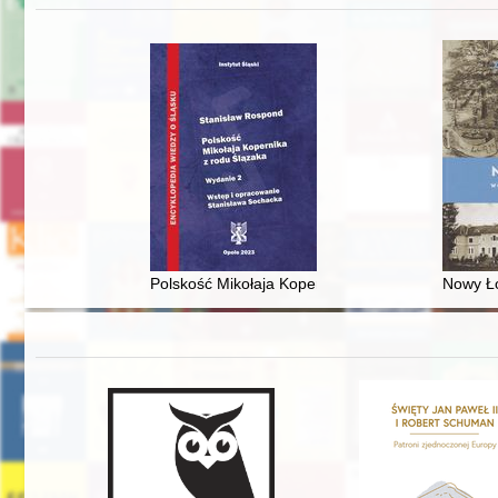
Polskość Mikołaja Kopernika z rodu Ślązaka
Nowy Ło