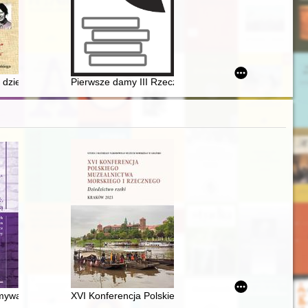
e-Skłodowskiej : praca zbiorowa
z dziejów podziemnej "Solidarności"
Pierwsze damy III Rzeczypospolitej : portret zbiorowy. Cz
rossa
amywać, jest się przecież mężczyzną" : obrazy męskości w pamiętnika
XVI Konferencja Polskiego Muzealnictwa Morskiego i 