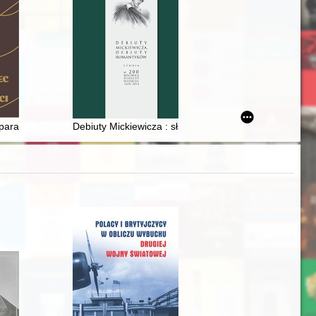
ik
parafii pw. Wszystkich Świętych w Karniewie na tle dziejów i organizacji
Debiuty Mickiewicza : sławne, zauważone i niepamięt