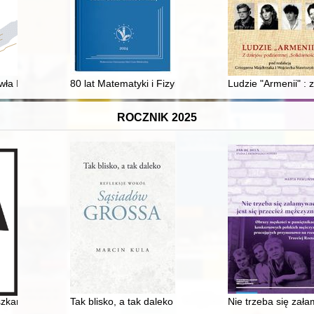
wowego w Olsztynie
 II i jego rola w procesie integracji europejskiej
80 lat Matematyki i Fizyki na Uniwersytecie Marii Curi
Ludzie "Armenii" : 
ROCZNIK 2025
szkańcy w świetle ksiąg miejskich z XVII wieku
Tak blisko, a tak daleko : refleksje wokół "Sąsiadów" G
Nie trzeba się zał