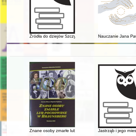
Źródła do dziejów Szczytna w zasobie Archiwum Państ
Nauczanie Jana Pawła
Znane osoby zmarłe lub pochowane w Braunsberg
Jastrząb i jego mie