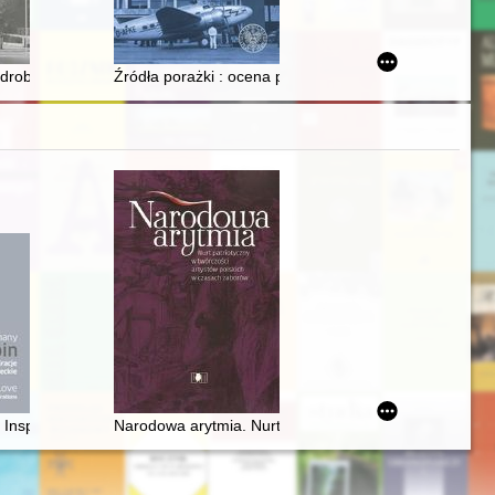
czasów plemiennych do rządów Kazimierza Wielkiego : 500 lat rozwoju w
 drobnoszlachecka na historycznym Podlasiu (XVII-XIX wiek)
Źródła porażki : ocena polskiego dowództwa w 1939 r
pean composers up to the first world war
Inspiracje mazowieckie. Chopin in love. Masovian inspiration
Narodowa arytmia. Nurt patriotyczny w twórczości art