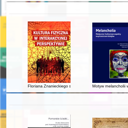
Floriana Znanieckiego socjologiczna wizja kultury fizycz
Motyw melancholii 