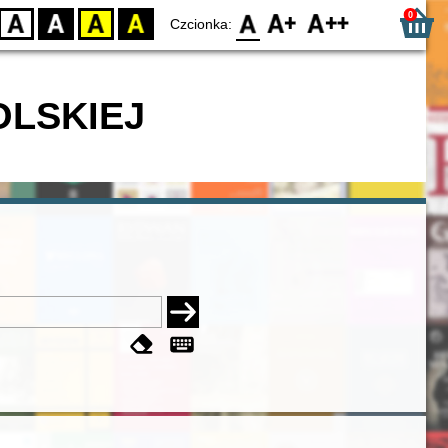
0
D
BW
YB
BY
F0
F1
F2
Czcionka:
OLSKIEJ