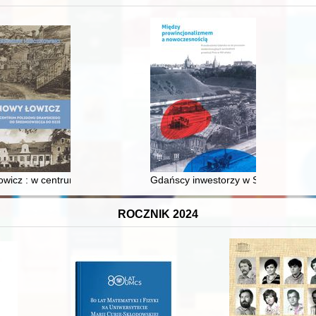
wicz : w centrum poligonu drawskiego od średniowiecza do dziś
Gdańscy inwestorzy w Sopocie : prest
ROCZNIK 2024