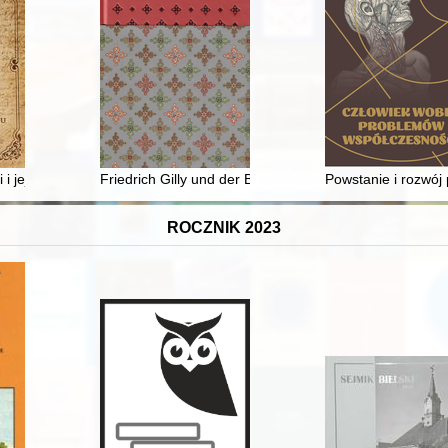
sce XX i XXI wieku
i jej mieszkańcy : dzieje od XV do XVIII wieku. T. 1
Friedrich Gilly und der Beginn der Marienburg-Romant
Powstanie i rozwój 
ROCZNIK 2023