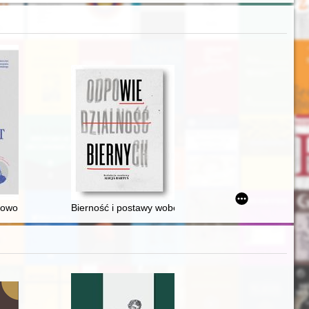
no-artystyczny portretu zbiorowego rodziny Krasickich
 słowo o Profesorze Jerzym Młynarczyku
Bierność i postawy wobec zaangażowanych we wspomni