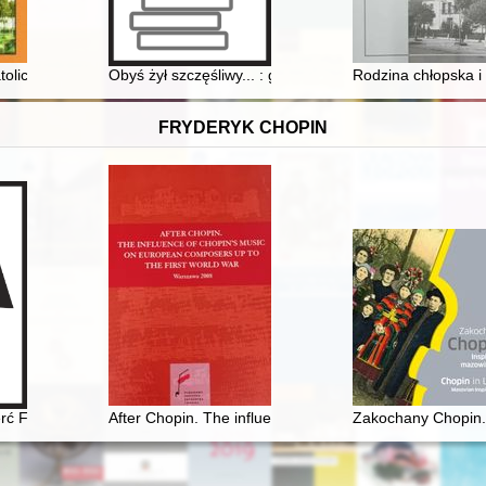
tolickiej Szkole Ludowej na Błoniu w latach 1906–1907
Obyś żył szczęśliwy... : gród w Tumie pod Łęczycą od 
Rodzina chłopska i
FRYDERYK CHOPIN
ierć Fryderyka Chopina [1810-1849]
After Chopin. The influence of Chopin's music on Euro
Zakochany Chopin. 