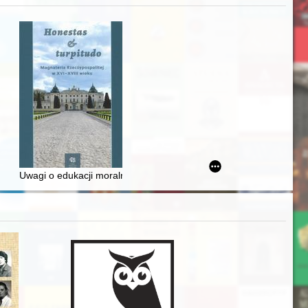
iż finansowy i towarzyski lokalnego mieszczaństwa w 2. poł. XIX w
Uwagi o edukacji moralnej synów szlacheckich w XVI-wiecznej Rze