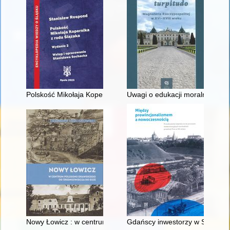
Polskość Mikołaja Kopernika z rodu Ślązaka
Uwagi o edukacji moralnej synó
Nowy Łowicz : w centrum poligonu drawskiego od średniowiecz
Gdańscy inwestorzy w Sopocie :