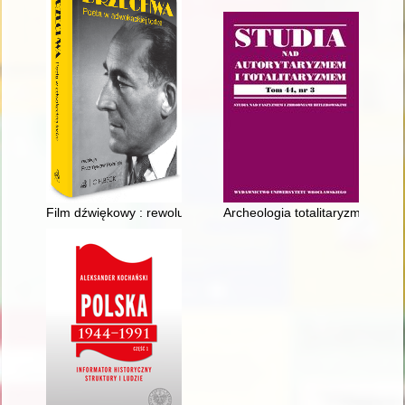
Film dźwiękowy : rewolucja w przemyśle filmowym
Archeologia totalitaryzmów : m