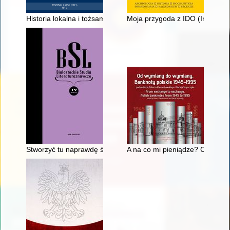
Historia lokalna i tożsamość : przykład miast dolnośląskich = Lo
Moja przygoda z IDO (Institut f
Stworzyć tu naprawdę śliczną a bogatą kolonię polską" : pols
A na co mi pieniądze? Co innego