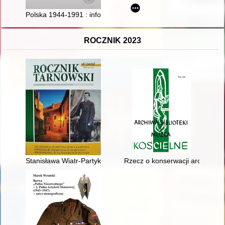
Polska 1944-1991 : informator historyczny : struktury i ludzie. 
ROCZNIK 2023
Stanisława Wiatr-Partyka (27 maja 1930, Nieśwież - 8 listopa
Rzecz o konserwacji archiwaliów