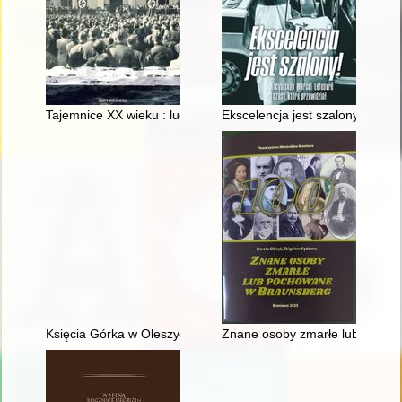
Tajemnice XX wieku : ludzie, sensacje, wydarzenia : historie 
Ekscelencja jest szalony! : arcy
Księcia Górka w Oleszycach : pałac i ludzie
Znane osoby zmarłe lub pocho