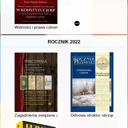
Wolności i prawa człowieka oraz obywatela w Konstytucji RP z 
ROCZNIK 2022
Zagadnienia związane z ochroną i konserwacją XIX-wiecznych 
Odnowa struktur obrządku greck