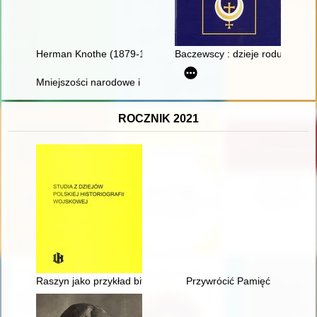
Herman Knothe (1879-1961) : twórca historii polskiego łowiec
Baczewscy : dzieje rodu od 115
Mniejszości narodowe i etniczne w Polsce : w 20-lecie ustawy 
ROCZNIK 2021
Raszyn jako przykład bitwy obronnej opartej na rzece
Przywrócić Pamięć