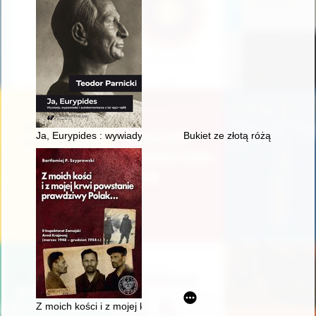
Ja, Eurypides : wywiady, wypowiedzi i autokomentarze z lat 1
Bukiet ze złotą różą
Z moich kości i z mojej krwi powstanie prawdziwy Polak..." : II