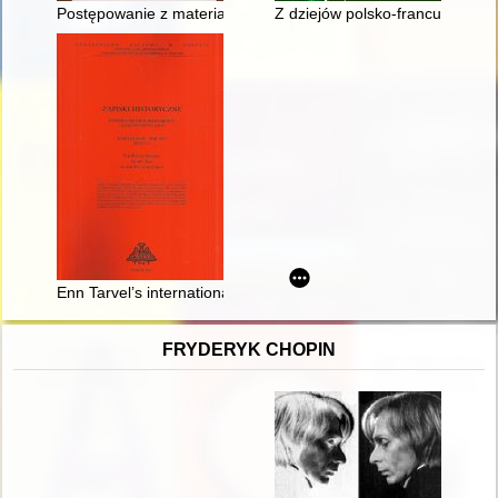
Postępowanie z materiałami archiwalnymi w archiwach kościelny
Z dziejów polsko-francuskich s
Enn Tarvel’s international reach through his works on the Polish
FRYDERYK CHOPIN