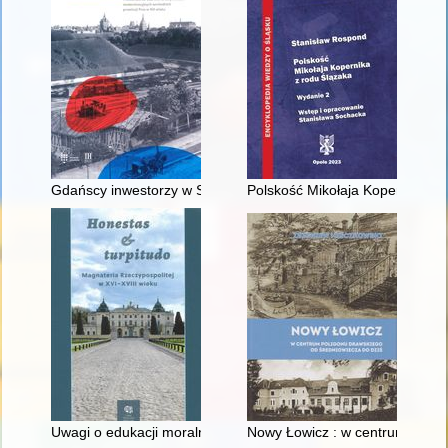
Gdańscy inwestorzy w Sopocie : prestiż finansowy i towarzyski
Polskość Mikołaja Kopernika z 
Uwagi o edukacji moralnej synów szlacheckich w XVI-wiecznej 
Nowy Łowicz : w centrum polig