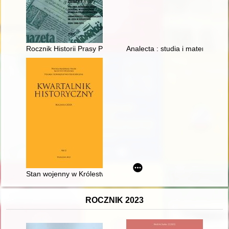
Rocznik Historii Prasy Polskiej. T. 25, z. 3 (2022)
Analecta : studia i materiały z d
Stan wojenny w Królestwie Polskim (1861) : pierwsze przymiar
ROCZNIK 2023