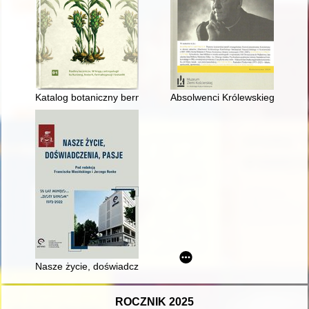
Katalog botaniczny bernardynów z XIX wieku
Absolwenci Królewskiego Katol
Nasze życie, doświadczenia, pasje : 50 lat minęło... "Złoty D
ROCZNIK 2025