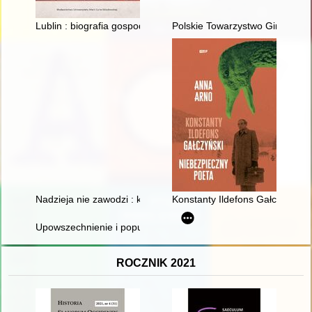
Lublin : biografia gospodarcza miasta
Polskie Towarzystwo Gimnasty
Nadzieja nie zawodzi : księga pamiątkowa na 40-lecie święceń 
Konstanty Ildefons Gałczyński 
Upowszechnienie i popularyzacja wiedzy o historii polskich ko
ROCZNIK 2021