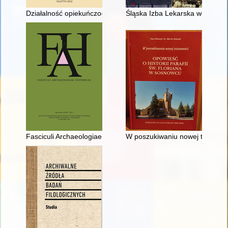
Działalność opiekuńczo-wychowawcza sióstr św. Katarzyny w elbl
Śląska Izba Lekarska wczoraj i 
Fasciculi Archaeologiae Historicae. Fasc. 35 (2022)
W poszukiwaniu nowej tożsamośc