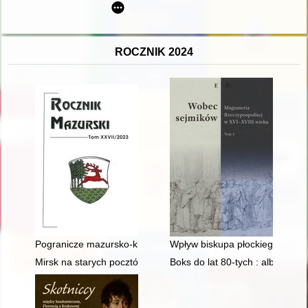
ROCZNIK 2024
Pogranicze mazursko-kurpiowskie w powstaniu styczniowym 
Wpływ biskupa płockiego Stanis
Mirsk na starych pocztówkach i fotografiach
Boks do lat 80-tych : album