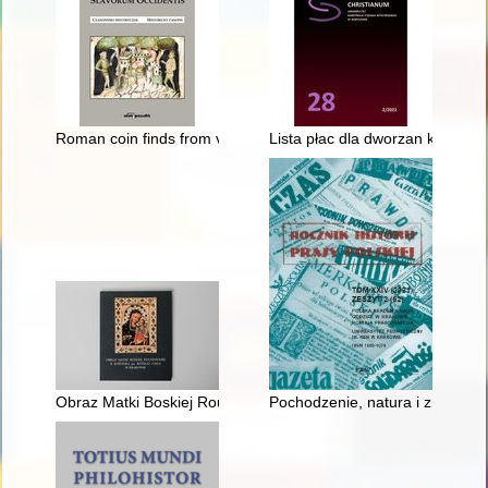
Roman coin finds from vicinity of Ostrów Lednicki : Lednica pr
Lista płac dla dworzan konnyc
Obraz Matki Boskiej Roudnickiej z kościoła pw. Bożego Ciała w
Pochodzenie, natura i zróżnicow