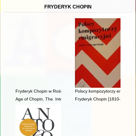
FRYDERYK CHOPIN
Fryderyk Chopin w Rościszewie
Polscy kompozytorzy emigracyjni
Age of Chopin, The. Interdisciplinary inquiries
Fryderyk Chopin [1810-1949] w