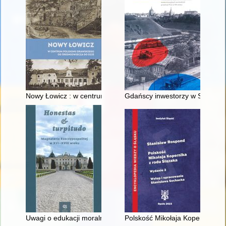
Nowy Łowicz : w centrum poligonu drawskiego od średniowiecz
Gdańscy inwestorzy w Sopocie :
Uwagi o edukacji moralnej synów szlacheckich w XVI-wiecznej 
Polskość Mikołaja Kopernika z 