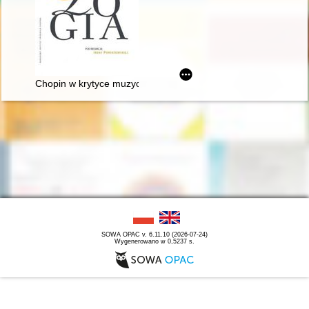
Chopin w krytyce muzycznej (do I wojny światowej). Antologia
SOWA OPAC v. 6.11.10 (2026-07-24)
Wygenerowano w 0,5237 s.